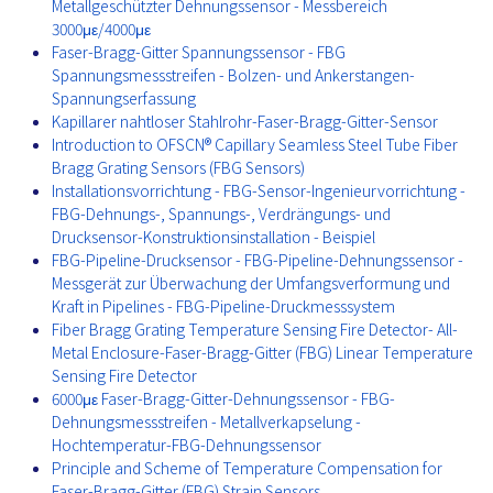
Metallgeschützter Dehnungssensor - Messbereich
3000με/4000με
Faser-Bragg-Gitter Spannungssensor - FBG
Spannungsmessstreifen - Bolzen- und Ankerstangen-
Spannungserfassung
Kapillarer nahtloser Stahlrohr-Faser-Bragg-Gitter-Sensor
Introduction to OFSCN® Capillary Seamless Steel Tube Fiber
Bragg Grating Sensors (FBG Sensors)
Installationsvorrichtung - FBG-Sensor-Ingenieurvorrichtung -
FBG-Dehnungs-, Spannungs-, Verdrängungs- und
Drucksensor-Konstruktionsinstallation - Beispiel
FBG-Pipeline-Drucksensor - FBG-Pipeline-Dehnungssensor -
Messgerät zur Überwachung der Umfangsverformung und
Kraft in Pipelines - FBG-Pipeline-Druckmesssystem
Fiber Bragg Grating Temperature Sensing Fire Detector- All-
Metal Enclosure-Faser-Bragg-Gitter (FBG) Linear Temperature
Sensing Fire Detector
6000με Faser-Bragg-Gitter-Dehnungssensor - FBG-
Dehnungsmessstreifen - Metallverkapselung -
Hochtemperatur-FBG-Dehnungssensor
Principle and Scheme of Temperature Compensation for
Faser-Bragg-Gitter (FBG) Strain Sensors