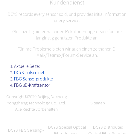
Kundendienst
DCYS records every sensor sold, und provides initial information
query service.
Gleichzeitig bieten wir einen Rekalibrierungsservice für Ihre
langfristig genutzten Produkte an.
Für Ihre Probleme bieten wir auch einen zeitnahen E-
Mail-/Teams-/Forum-Service an.
Aktuelle Seite:
DCYS - ofscn.net
FBG Sensorprodukte
FBG 3D-Kraftsensor
Copyright©2020
Beijing Dacheng
Yongsheng Technology Co., Ltd.
Sitemap
Alle Rechte vorbehalten
DCYS Special Optical
DCYS Distributed
DCYS FBG Sensing -
Fiber Jumper -
Optical Fiber Sensing -