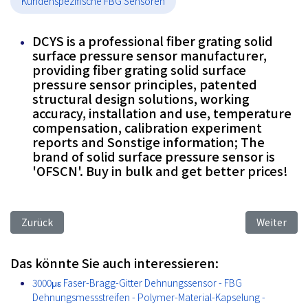
Kundenspezifische FBG Sensoren
DCYS is a professional fiber grating solid
surface pressure sensor manufacturer,
providing fiber grating solid surface
pressure sensor principles, patented
structural design solutions, working
accuracy, installation and use, temperature
compensation, calibration experiment
reports and Sonstige information; The
brand of solid surface pressure sensor is
'OFSCN'. Buy in bulk and get better prices!
Vorheriger Beitrag: Fiber Bragg Grating Strain Gauge - Strai
Nächster B
Zurück
Weiter
Das könnte Sie auch interessieren:
3000με Faser-Bragg-Gitter Dehnungssensor - FBG
Dehnungsmessstreifen - Polymer-Material-Kapselung -