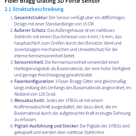
Fiber Bragg Grating 3D Force Sensor
2.1 Strukturbeschreibung
Gesamtstruktur:
Der Sensor verfügt über ein stiftförmiges
Design mit einer Standardlänge von 15 CM.
Äußerer Schutz:
Das Außengehäuse ist ein nahtloses
Stahlrohr mit einem Durchmesser von 4 mm / 6 mm, das
hauptsächlich zum Greifen durch den Benutzer dient und
zuverlässigen mechanischen und Umweltschutz für die
interne Kernsensoreinheit bietet.
Sensoreinheit:
Die Kernsensoreinheit verwendet einen
Hartlegierungsstab als Basismaterial, der eine hohe Steifigkeit
und geringe Kriechneigung gewährleistet.
Faserkonfiguration:
3 Faser-Bragg-Gitter sind gleichmäßig
längs entlang des Umfangs des Basismaterials angeordnet, im
Abstand von 120 Grad.
Messabschnitt:
Jedes der 3 FBGs ist mit einem
Kraftmessabschnitt ausgestattet, der dazu dient, die im
Basismaterial durch die aufgebrachte Kraft erzeugte Dehnung
zu erfassen.
Pigtail-Ausführung und Stecker:
Die Pigtails der 3 FBGs sind
gekapselt und werden über nahtlose Stahlrohre