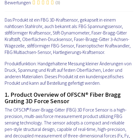
Bewertungen
(3)
Das Produkt ist ein FBG 3D-Kraftsensor, gekapselt in einem
nahtlosen Stahlrohr, auch bekannt als: FBG Spannungssensor,
stiftförmiger Kraftsensor, Stift-Dynamometer, Faser-Bragg-Gitter
Kraftstift, Oberflächen-Drucksensor, Faser-Bragg-Gitter 3-Achsen-
Wägezelle, stiftförmiger FBG-Sensor, Faseroptischer Kraftwandler,
FBG Multiachsen-Sensor, Hartlegierungs-Kraftsensor.
Produktfunktion: Handgehaltene Messung kleiner Änderungen von
Druck, Spannung und Kraft auf festen Oberflächen, Leder und
anderen Materialien. Dieses Produkt ist ein kundenspezifisches
Produkt und kann auf Bestellung gefertigt werden.
1. Product Overview of OFSCN® Fiber Bragg
Grating 3D Force Sensor
The OFSCN® Faser-Bragg-Gitter (FBG) 3D Force Sensor is a high-
precision, multi-axis force measurement product utilizing FBG
sensing technology. The sensor adopts a compact and reliable
pen-style structural design, capable of real-time, high-precision,
and decoupled measurement of three-dimensional forces (Fx, Fy,