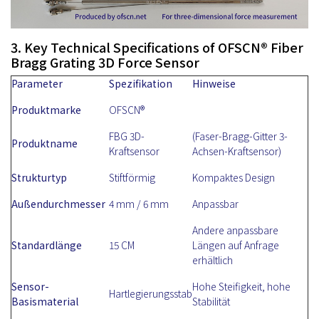
3. Key Technical Specifications of OFSCN® Fiber
Bragg Grating 3D Force Sensor
Parameter
Spezifikation
Hinweise
Produktmarke
OFSCN®
FBG 3D-
(Faser-Bragg-Gitter 3-
Produktname
Kraftsensor
Achsen-Kraftsensor)
Strukturtyp
Stiftförmig
Kompaktes Design
Außendurchmesser
4 mm / 6 mm
Anpassbar
Andere anpassbare
Standardlänge
15 CM
Längen auf Anfrage
erhältlich
Sensor-
Hohe Steifigkeit, hohe
Hartlegierungsstab
Basismaterial
Stabilität