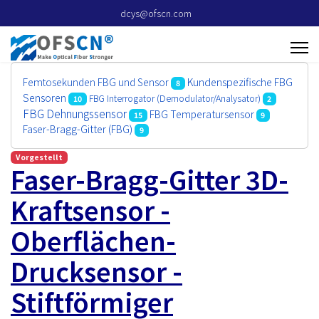
dcys@ofscn.com
Kundenspezifische FBG
Femtosekunden FBG und Sensor
8
Sensoren
FBG Interrogator (Demodulator/Analysator)
10
2
FBG Dehnungssensor
FBG Temperatursensor
15
9
Faser-Bragg-Gitter (FBG)
9
Vorgestellt
Faser-Bragg-Gitter 3D-
Kraftsensor -
Oberflächen-
Drucksensor -
Stiftförmiger