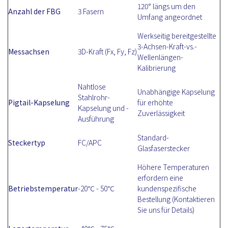
120° längs um den
Anzahl der FBG
3 Fasern
Umfang angeordnet
Werkseitig bereitgestellte
3-Achsen-Kraft-vs.-
Messachsen
3D-Kraft (Fx, Fy, Fz)
Wellenlängen-
Kalibrierung
Nahtlose
Unabhängige Kapselung
Stahlrohr-
Pigtail-Kapselung
für erhöhte
Kapselung und -
Zuverlässigkeit
Ausführung
Standard-
Steckertyp
FC/APC
Glasfaserstecker
Höhere Temperaturen
erfordern eine
Betriebstemperatur
-20℃ - 50℃
kundenspezifische
Bestellung (Kontaktieren
Sie uns für Details)