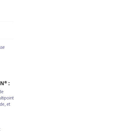
sse
e
N® :
de
ltipoint
de, et
t