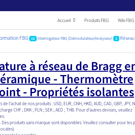
Accueil
Produits FBG
Wiki FBG
formation FBG
Réseau 
Interrogateur FBG (Démodulateur/Analyseur)
15
2
ture à réseau de Bragg e
 céramique - Thermomètre
int - Propriétés isolantes
rs de l'achat de nos produits : USD, EUR, CNH, HKD, AUD, CAD, GBP, JPY, 
arge CHF ; DKK ; PLN ; SEK ; AED ; THB. Pour d'autres devises, veuillez
es.
 Des produits sans marque sont disponibles. Veuillez consulter pour les 
ocales).