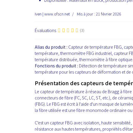
Disponibilité :
Matériaux en stock, production per
Iven | www.ofscn.net
Mis à jour : 21 février 2026
Évaluations
(3)
Alias du produit :
Capteur de température FBG, capt
température, thermomètre FBG industriel, capteur FBG
température distribuée, thermomètre à fibre optique
Fonctions du produit :
Détection de température sim
température pour les capteurs de déformation et de c
Présentation des capteurs de tempéra
Le capteur de température à réseau de Bragg à fib
connecteurs de fibre (FC, SC, LC, ST, etc.), de céram
(FBG). Le FBG est écrit à l'aide d'un masque de lumiè
la fibre utilisée est une fibre monomode ordinaire ou
C'est un capteur FBG avec isolation, haute sensibilité,
résistance aux hautes températures, propriétés d'étan