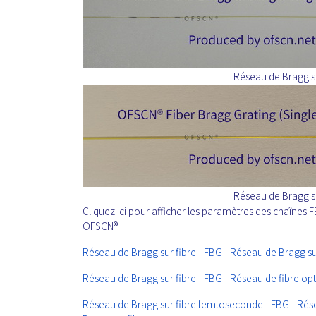
Réseau de Bragg su
Réseau de Bragg su
Cliquez ici pour afficher les paramètres des chaînes
OFSCN® :
Réseau de Bragg sur fibre - FBG - Réseau de Bragg su
Réseau de Bragg sur fibre - FBG - Réseau de fibre op
Réseau de Bragg sur fibre femtoseconde - FBG - Réseau