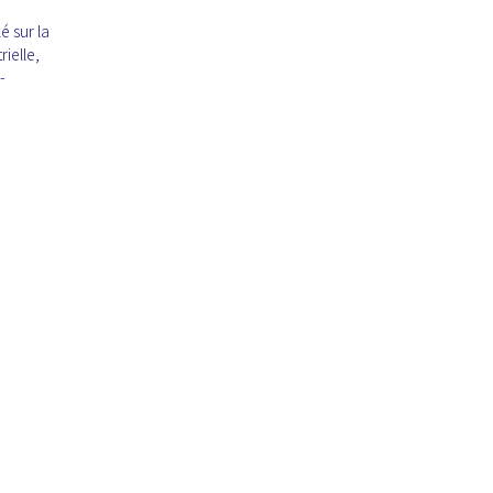
é sur la
rielle,
-