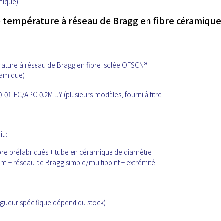
mique)
 température à réseau de Bragg en fibre céramique
ature à réseau de Bragg en fibre isolée OFSCN®
ramique)
1-FC/APC-0.2M-JY (plusieurs modèles, fourni à titre
t :
bre préfabriqués + tube en céramique de diamètre
mm + réseau de Bragg simple/multipoint + extrémité
ngueur spécifique dépend du stock)