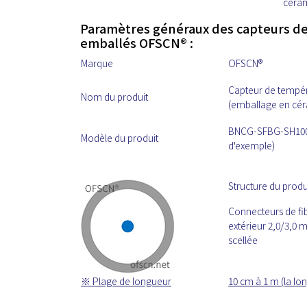
céra
Paramètres généraux des capteurs de
emballés OFSCN® :
Marque
OFSCN®
Capteur de tempér
Nom du produit
(emballage en cé
BNCG-SFBG-SH100-0
Modèle du produit
d'exemple)
Structure du produi
Connecteurs de fi
extérieur 2,0/3,0 
scellée
※
Plage de longueur
10 cm à 1 m (la lo