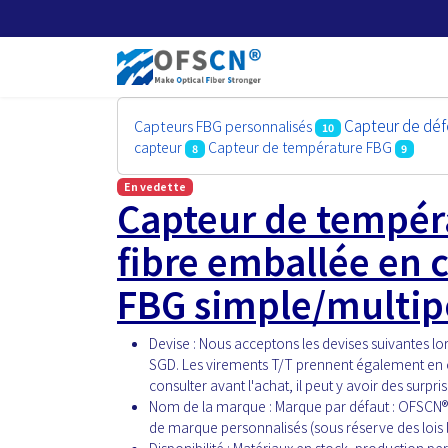
Capteur de dé
Capteurs FBG personnalisés
10
capteur
Capteur de température FBG
8
9
En vedette
Capteur de tempéra
fibre emballée en
FBG simple/multipo
Devise :
Nous acceptons les devises suivantes lo
SGD. Les virements T/T prennent également en ch
consulter avant l'achat, il peut y avoir des surpris
Nom de la marque :
Marque par défaut : OFSCN®.
de marque personnalisés (sous réserve des lois l