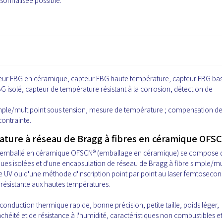
sonnalisée possible.
eur FBG en céramique, capteur FBG haute température, capteur FBG ba
 isolé, capteur de température résistant à la corrosion, détection de
.
ple/multipoint sous tension, mesure de température ; compensation d
ontrainte.
ture à réseau de Bragg à fibres en céramique OFSC
re emballé en céramique OFSCN® (emballage en céramique) se compose 
iques isolées et d'une encapsulation de réseau de Bragg à fibre simple/mu
re UV ou d'une méthode d'inscription point par point au laser femtosecon
 résistante aux hautes températures.
 conduction thermique rapide, bonne précision, petite taille, poids léger,
chéité et de résistance à l'humidité, caractéristiques non combustibles e