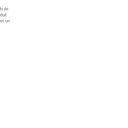
ts de
duit
vec un