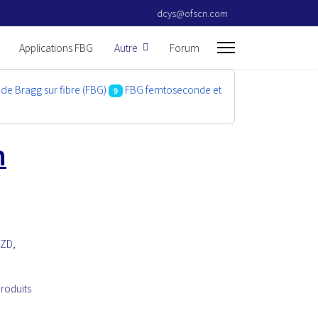
dcys@ofscn.com
Applications FBG
Autre
Forum
de Bragg sur fibre (FBG)
FBG femtoseconde et
9
n
NZD,
produits