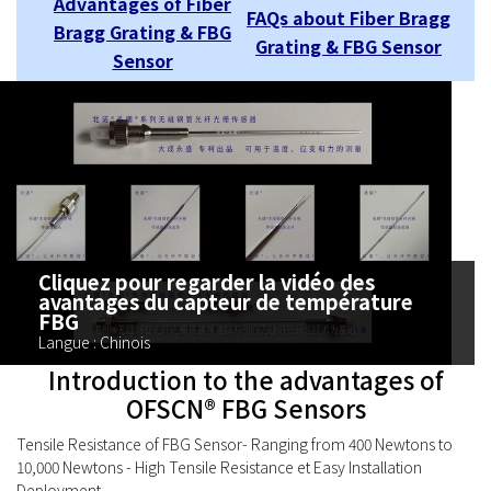
Advantages of Fiber
FAQs about Fiber Bragg
Bragg Grating & FBG
Grating & FBG Sensor
Sensor
Cliquez pour regarder la vidéo des
avantages du capteur de température
FBG
Langue : Chinois
Introduction to the advantages of
OFSCN® FBG Sensors
Tensile Resistance of FBG Sensor- Ranging from 400 Newtons to
10,000 Newtons - High Tensile Resistance et Easy Installation
Deployment