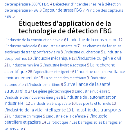
4
de température 300℃ FBG
Détecteur d'incendie linéaire à détection
3
Capteur de stress FBG
7
Principe des capteurs
de température FBG
FBG
5
Étiquettes d'application de la
technologie de détection FBG
6
L'industrie de la construction
12
L'industrie de la construction navale
6
7
L'industrie médicale
L'industrie alimentaire
Les chemins de fer et les
8
5
systèmes de transport ferroviaire
L'industrie du charbon
L'industrie
L'industrie du génie civil
10
L'industrie mécanique
12
des pipelines
La recherche
21
6
5
L'industrie minière
L'industrie hydroélectrique
scientifique
26
6
L'industrie de la surveillance
L'agriculture intelligente
environnementale
15
9
La science des matériaux
L'industrie
Surveillance de la santé
7
9
automobile
L'industrie maritime
structurelle
27
9
5
Le génie géotechnique
L'industrie nucléaire
8
L'industrie de l'automatisation
L'industrie des nouvelles énergies
industrielle
12
10
10
L'industrie aérospatiale
Les ponts et tunnels
L'industrie des transports
L'industrie de la ville intelligente
19
27
5
7
L'industrie
L'industrie chimique
L'industrie de la défense
pétrolière et gazière
14
7
La robotique
Les barrages et les barrages en
7
terre-roche