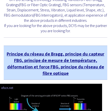
Gratings(FBG or Fiber Optic Grating), FBG sensors (Temperature,
Strain, Displacement, Stress, Vibration, Liquid level, Shape, etc.),
FBG demodulators(FBG Interrogators), et application experience of
the above products in different industries.
If you are looking for the above products, DCYS may be the partner
you are looking for.
Principe du réseau de Bragg, principe du capteur
FBG, principe de mesure de température,
déformation et force FBG, principe du réseau de
fibre optique