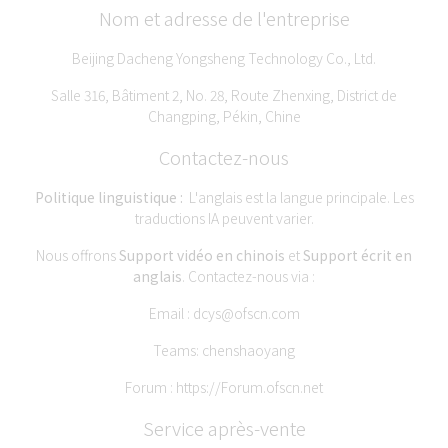
Nom et adresse de l'entreprise
Beijing Dacheng Yongsheng Technology Co., Ltd.
Salle 316, Bâtiment 2, No. 28, Route Zhenxing, District de
Changping, Pékin, Chine
Contactez-nous
Politique linguistique :
L'anglais est la langue principale. Les
traductions IA peuvent varier.
Nous offrons
Support vidéo en chinois
et
Support écrit en
anglais
. Contactez-nous via :
Email :
dcys@ofscn.com
Teams: chenshaoyang
Forum :
https://Forum.ofscn.net
Service après-vente