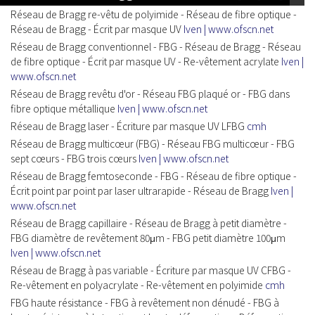
Réseau de Bragg re-vêtu de polyimide - Réseau de fibre optique -
Réseau de Bragg - Écrit par masque UV
Iven | www.ofscn.net
Réseau de Bragg conventionnel - FBG - Réseau de Bragg - Réseau
de fibre optique - Écrit par masque UV - Re-vêtement acrylate
Iven |
www.ofscn.net
Réseau de Bragg revêtu d'or - Réseau FBG plaqué or - FBG dans
fibre optique métallique
Iven | www.ofscn.net
Réseau de Bragg laser - Écriture par masque UV LFBG
cmh
Réseau de Bragg multicœur (FBG) - Réseau FBG multicœur - FBG
sept cœurs - FBG trois cœurs
Iven | www.ofscn.net
Réseau de Bragg femtoseconde - FBG - Réseau de fibre optique -
Écrit point par point par laser ultrarapide - Réseau de Bragg
Iven |
www.ofscn.net
Réseau de Bragg capillaire - Réseau de Bragg à petit diamètre -
FBG diamètre de revêtement 80μm - FBG petit diamètre 100μm
Iven | www.ofscn.net
Réseau de Bragg à pas variable - Écriture par masque UV CFBG -
Re-vêtement en polyacrylate - Re-vêtement en polyimide
cmh
FBG haute résistance - FBG à revêtement non dénudé - FBG à