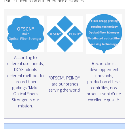
Partie 1 : Réflexion et interférence des ondes
According to
different user needs,
Recherche et
DCYS adopts
développement
different methods to
innovants,
'OFSCN®, PEINO®'
protect fiber
production et tests
are our brands
gratings. 'Make
contrôlés, nos
serving the world.
Optical Fibers
produits sont d'une
Stronger' is our
excellente qualité.
mission.