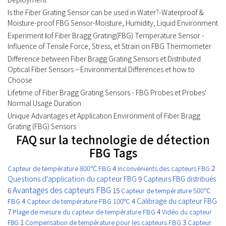
Is the Fiber Grating Sensor can be used in Water?-Waterproof &
Moisture-proof FBG Sensor-Moisture, Humidity, Liquid Environment
Experiment Ⅰof Fiber Bragg Grating(FBG) Temperature Sensor -
Influence of Tensile Force, Stress, et Strain on FBG Thermometer
Difference between Fiber Bragg Grating Sensors et Distributed
Optical Fiber Sensors – Environmental Differences et how to
Choose
Lifetime of Fiber Bragg Grating Sensors - FBG Probes et Probes'
Normal Usage Duration
Unique Advantages et Application Environment of Fiber Bragg
Grating (FBG) Sensors
FAQ sur la technologie de détection
FBG Tags
4
2
Capteur de température 800℃ FBG
Inconvénients des capteurs FBG
Questions d'application du capteur FBG
9
Capteurs FBG distribués
Avantages des capteurs FBG
6
15
Capteur de température 500℃
4
4
Calibrage du capteur FBG
FBG
Capteur de température FBG 100°C
7
4
Plage de mesure du capteur de température FBG
Vidéo du capteur
1
3
FBG
Compensation de température pour les capteurs FBG
Capteur