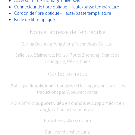
Accessoires de montage universels
Connecteur de fibre optique - Haute/basse température
Cordon de fibre optique - Haute/basse température
Bride de fibre optique
Nom et adresse de l'entreprise
Beijing Dacheng Yongsheng Technology Co., Ltd.
Salle 316, Bâtiment 2, No. 28, Route Zhenxing, District de
Changping, Pékin, Chine
Contactez-nous
Politique linguistique :
L'anglais est la langue principale. Les
traductions par IA peuvent varier.
Nous offrons
Support vidéo en chinois
et
Support écrit en
anglais
. Contactez-nous via :
E-mail :
dcys@ofscn.com
Équipes: chenshaoyang