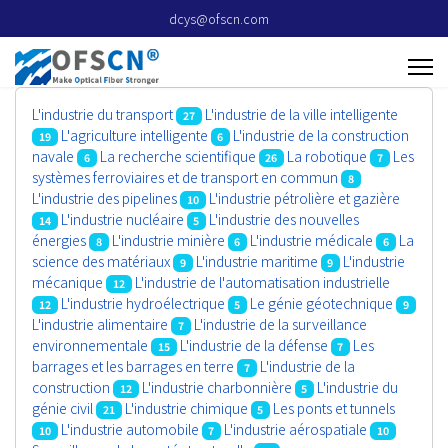
dcys@ofscn.com
L'industrie du transport
L'industrie de la ville intelligente
27
L'agriculture intelligente
L'industrie de la construction
19
6
navale
La recherche scientifique
La robotique
Les
6
26
7
systèmes ferroviaires et de transport en commun
8
L'industrie des pipelines
L'industrie pétrolière et gazière
10
L'industrie nucléaire
L'industrie des nouvelles
14
5
énergies
L'industrie minière
L'industrie médicale
La
8
6
6
science des matériaux
L'industrie maritime
L'industrie
9
9
mécanique
L'industrie de l'automatisation industrielle
12
L'industrie hydroélectrique
Le génie géotechnique
12
5
9
L'industrie alimentaire
L'industrie de la surveillance
7
environnementale
L'industrie de la défense
Les
15
7
barrages et les barrages en terre
L'industrie de la
7
construction
L'industrie charbonnière
L'industrie du
12
5
génie civil
L'industrie chimique
Les ponts et tunnels
21
5
L'industrie automobile
L'industrie aérospatiale
10
7
10