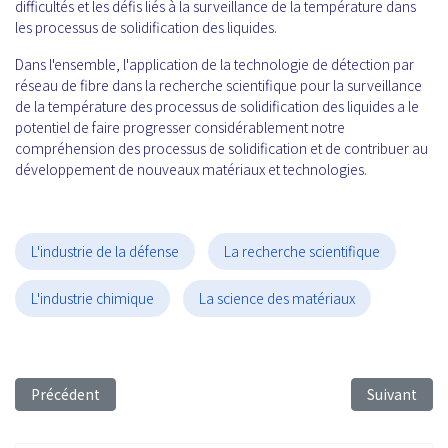
difficultés et les défis liés à la surveillance de la température dans
les processus de solidification des liquides.
Dans l'ensemble, l'application de la technologie de détection par
réseau de fibre dans la recherche scientifique pour la surveillance
de la température des processus de solidification des liquides a le
potentiel de faire progresser considérablement notre
compréhension des processus de solidification et de contribuer au
développement de nouveaux matériaux et technologies.
L'industrie de la défense
La recherche scientifique
L'industrie chimique
La science des matériaux
Article précédent : FBG Sensing Technology for the SHM of Und
Article suiv
Précédent
Suivant