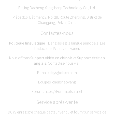
Beijing Dacheng Yongsheng Technology Co., Ltd.
Pièce 316, Bâtiment 2, No. 28, Route Zhenxing, District de
Changping, Pékin, Chine
Contactez-nous
Politique linguistique :
L'anglais est la langue principale. Les
traductions IA peuvent varier.
Nous offrons
Support vidéo en chinois
et
Support écrit en
anglais
. Contactez-nous via :
E-mail :
dcys@ofscn.com
Équipes: chenshaoyang
Forum :
https://Forum.ofscn.net
Service après-vente
DCYS enregistre chaque capteur vendu et fournit un service de