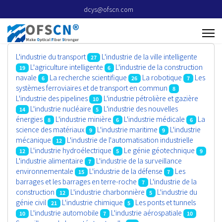
dcys@ofscn.com
L'industrie du transport
L'industrie de la ville intelligente
27
L'agriculture intelligente
L'industrie de la construction
19
6
navale
La recherche scientifique
La robotique
Les
6
26
7
systèmes ferroviaires et de transport en commun
8
L'industrie des pipelines
L'industrie pétrolière et gazière
10
L'industrie nucléaire
L'industrie des nouvelles
14
5
énergies
L'industrie minière
L'industrie médicale
La
8
6
6
science des matériaux
L'industrie maritime
L'industrie
9
9
mécanique
L'industrie de l'automatisation industrielle
12
L'industrie hydroélectrique
Le génie géotechnique
12
5
9
L'industrie alimentaire
L'industrie de la surveillance
7
environnementale
L'industrie de la défense
Les
15
7
barrages et les barrages en terre-roche
L'industrie de la
7
construction
L'industrie charbonnière
L'industrie du
12
5
génie civil
L'industrie chimique
Les ponts et tunnels
21
5
L'industrie automobile
L'industrie aérospatiale
10
7
10