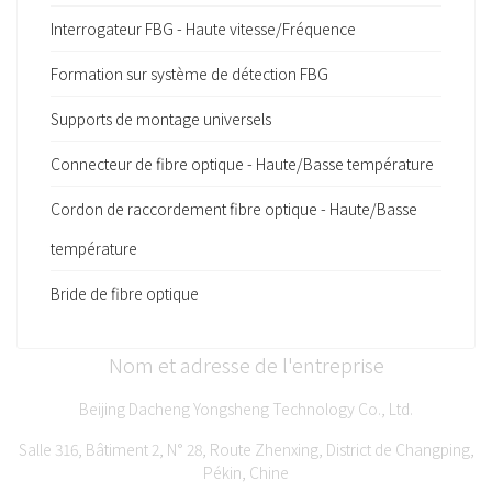
Interrogateur FBG - Haute vitesse/Fréquence
Formation sur système de détection FBG
Supports de montage universels
Connecteur de fibre optique - Haute/Basse température
Cordon de raccordement fibre optique - Haute/Basse
température
Bride de fibre optique
Nom et adresse de l'entreprise
Beijing Dacheng Yongsheng Technology Co., Ltd.
Salle 316, Bâtiment 2, N° 28, Route Zhenxing, District de Changping,
Pékin, Chine