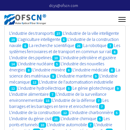
dcys@ofscn.com
L'industrie des transports
L'industrie de la ville intelligente
27
L'agriculture intelligente
L'industrie de la construction
19
6
navale
La recherche scientifique
La robotique
Les
6
26
7
systèmes ferroviaires et de transport en commun sur rail
8
L'industrie des pipelines
L'industrie pétrolière et gazière
10
L'industrie nucléaire
L'industrie des nouvelles
14
5
énergies
L'industrie minière
L'industrie médicale
La
8
6
6
science des matériaux
L'industrie maritime
L'industrie
9
9
mécanique
L'industrie de l'automatisation industrielle
12
L'industrie hydroélectrique
Le génie géotechnique
12
5
9
L'industrie alimentaire
L'industrie de la surveillance
7
environnementale
L'industrie de la défense
Les
15
7
barrages et les barrages en terre et enrochement
7
L'industrie de la construction
L'industrie charbonnière
12
5
L'industrie du génie civil
L'industrie chimique
Les
21
5
ponts et tunnels
L'industrie automobile
L'industrie
10
7