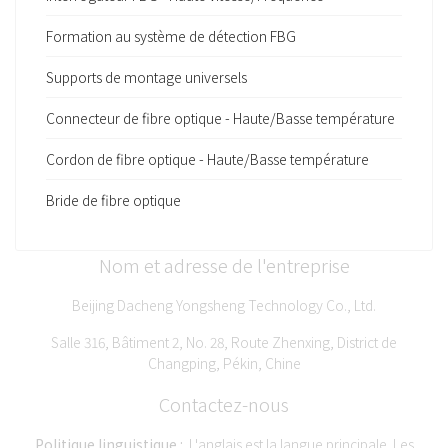
Formation au système de détection FBG
Supports de montage universels
Connecteur de fibre optique - Haute/Basse température
Cordon de fibre optique - Haute/Basse température
Bride de fibre optique
Nom et adresse de l'entreprise
Beijing Dacheng Yongsheng Technology Co., Ltd.
Salle 316, Bâtiment 2, No. 28, Route Zhenxing, District de
Changping, Pékin, Chine
Contactez-nous
Politique linguistique :
L'anglais est la langue principale. Les