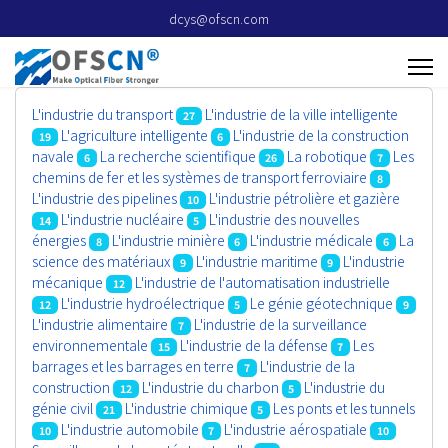
dcys@ofscn.com
L'industrie du transport
L'industrie de la ville intelligente
27
L'agriculture intelligente
L'industrie de la construction
19
6
navale
La recherche scientifique
La robotique
Les
6
26
7
chemins de fer et les systèmes de transport ferroviaire
8
L'industrie des pipelines
L'industrie pétrolière et gazière
10
L'industrie nucléaire
L'industrie des nouvelles
14
5
énergies
L'industrie minière
L'industrie médicale
La
8
6
6
science des matériaux
L'industrie maritime
L'industrie
9
9
mécanique
L'industrie de l'automatisation industrielle
12
L'industrie hydroélectrique
Le génie géotechnique
12
5
9
L'industrie alimentaire
L'industrie de la surveillance
7
environnementale
L'industrie de la défense
Les
15
7
barrages et les barrages en terre
L'industrie de la
7
construction
L'industrie du charbon
L'industrie du
12
5
génie civil
L'industrie chimique
Les ponts et les tunnels
21
5
L'industrie automobile
L'industrie aérospatiale
10
7
10