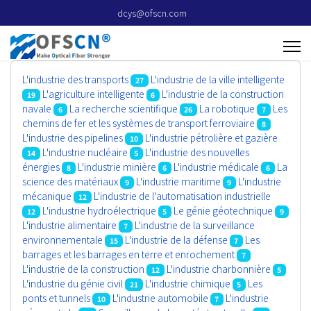
dcys@ofscn.com
L'industrie des transports
L'industrie de la ville intelligente
27
L'agriculture intelligente
L'industrie de la construction
19
6
navale
La recherche scientifique
La robotique
Les
6
26
7
chemins de fer et les systèmes de transport ferroviaire
8
L'industrie des pipelines
L'industrie pétrolière et gazière
10
L'industrie nucléaire
L'industrie des nouvelles
14
5
énergies
L'industrie minière
L'industrie médicale
La
8
6
6
science des matériaux
L'industrie maritime
L'industrie
9
9
mécanique
L'industrie de l'automatisation industrielle
12
L'industrie hydroélectrique
Le génie géotechnique
12
5
9
L'industrie alimentaire
L'industrie de la surveillance
7
environnementale
L'industrie de la défense
Les
15
7
barrages et les barrages en terre et enrochement
7
L'industrie de la construction
L'industrie charbonnière
12
5
L'industrie du génie civil
L'industrie chimique
Les
21
5
ponts et tunnels
L'industrie automobile
L'industrie
10
7