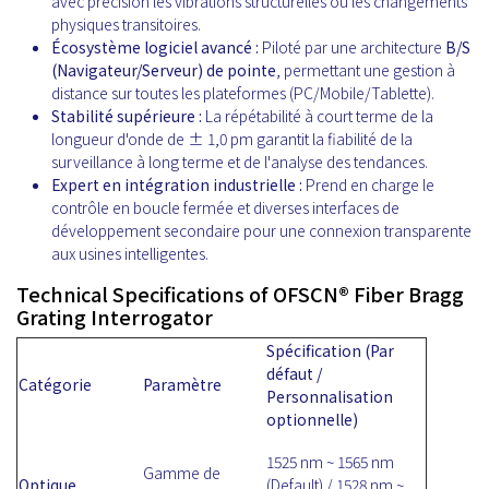
avec précision les vibrations structurelles ou les changements
physiques transitoires.
Écosystème logiciel avancé :
Piloté par une architecture
B/S
(Navigateur/Serveur) de pointe
, permettant une gestion à
distance sur toutes les plateformes (PC/Mobile/Tablette).
Stabilité supérieure :
La répétabilité à court terme de la
longueur d'onde de ± 1,0 pm garantit la fiabilité de la
surveillance à long terme et de l'analyse des tendances.
Expert en intégration industrielle :
Prend en charge le
contrôle en boucle fermée et diverses interfaces de
développement secondaire pour une connexion transparente
aux usines intelligentes.
Technical Specifications of OFSCN® Fiber Bragg
Grating Interrogator
Spécification (Par
défaut /
Catégorie
Paramètre
Personnalisation
optionnelle)
1525 nm ~ 1565 nm
Gamme de
Optique
(Default) / 1528 nm ~