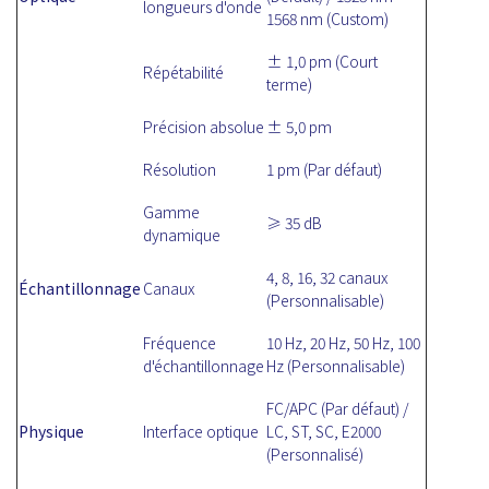
longueurs d'onde
1568 nm (Custom)
± 1,0 pm (Court
Répétabilité
terme)
Précision absolue
± 5,0 pm
Résolution
1 pm (Par défaut)
Gamme
≥ 35 dB
dynamique
4, 8, 16, 32 canaux
Échantillonnage
Canaux
(Personnalisable)
Fréquence
10 Hz, 20 Hz, 50 Hz, 100
d'échantillonnage
Hz (Personnalisable)
FC/APC (Par défaut) /
Physique
Interface optique
LC, ST, SC, E2000
(Personnalisé)