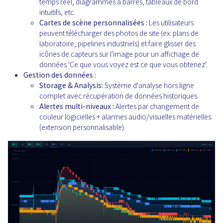
temps réel, diagrammes à barres, tableaux de bord
intuitifs, etc.
Cartes de scène personnalisées :
Les utilisateurs
peuvent télécharger des photos de site (ex. plans de
laboratoire, pipelines industriels) et faire glisser des
icônes de capteurs sur l'image pour un affichage de
données 'Ce que vous voyez est ce que vous obtenez'.
Gestion des données :
Storage & Analysis:
Système d'analyse hors ligne
complet avec récupération de données historiques.
Alertes multi-niveaux :
Alertes par changement de
couleur logicielles + alarmes audio/visuelles matérielles
(extension personnalisable).