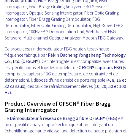
Alias du produit :
Fiber Bragg Grating Interrogator, FBG
Interrogator, Fiber Bragg Grating Analyzer, FBG Sensor
Interrogator, Optique Sensing Interrogator, Fiber Optic Grating
Interrogator, Fiber Bragg Grating Demodulator, FBG
Demodulator, Fiber Optic Grating Demodulator, High-Speed FBG
Interrogator, 100Hz FBG Demodulation Unit, Web-based FBG
Software, Multi-channel Optique Analyzer, Modbus FBG Gateway.
Ce produit est un démodulateur FBG haute vitesse/haute
fréquence fabriqué par
Pékin Dacheng Yongsheng Technology
Co., Ltd. (OFSCN®)
. Cet interrogateur est compatible avec toutes
les spécifications et tous les modèles de
OFSCN®
capteurs FBG
(y
compris les capteurs FBG de température, de contrainte et de
déformation). Il dispose d'une densité de ports réglable (
4, 8, 16 et
32 canaux
), des taux de rafraîchissement élevés (
10, 20, 50 et 100
Hz
).
Product Overview of OFSCN® Fiber Bragg
Grating Interrogator
Le
Démodulateur à réseau de Bragg à fibre OFSCN® (FBG)
est
un dispositif d'analyse optoélectronique phare intégrant un
échantillonnage haute vitesse, une détection de haute précision et