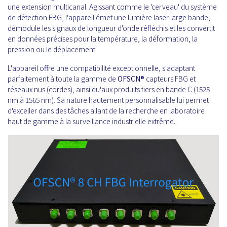
une extension multicanal. Agissant comme le 'cerveau' du système
de détection FBG, l'appareil émet une lumière laser large bande,
démodule les signaux de longueur d'onde réfléchis et les convertit
en données précises pour la température, la déformation, la
pression ou le déplacement.
L'appareil offre une compatibilité exceptionnelle, s'adaptant
parfaitement à toute la gamme de
OFSCN®
capteurs FBG et
réseaux nus (cordes), ainsi qu'aux produits tiers en bande C (1525
nm à 1565 nm). Sa nature hautement personnalisable lui permet
d'exceller dans des tâches allant de la recherche en laboratoire
haut de gamme à la surveillance industrielle extrême.