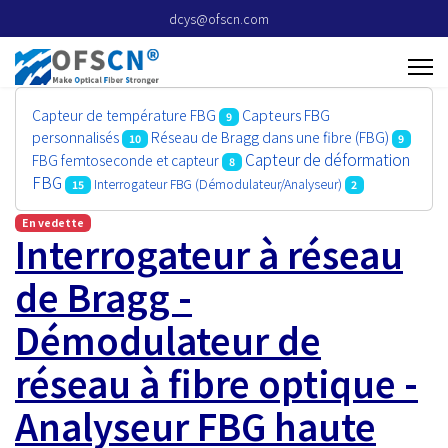
dcys@ofscn.com
Capteurs FBG
Capteur de température FBG
9
personnalisés
Réseau de Bragg dans une fibre (FBG)
10
9
Capteur de déformation
FBG femtoseconde et capteur
8
FBG
Interrogateur FBG (Démodulateur/Analyseur)
15
2
En vedette
Interrogateur à réseau
de Bragg -
Démodulateur de
réseau à fibre optique -
Analyseur FBG haute