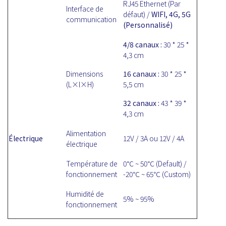
RJ45 Ethernet (Par
Interface de
défaut) /
WIFI, 4G, 5G
communication
(Personnalisé)
4/8 canaux :
30 * 25 *
4,3 cm
Dimensions
16 canaux :
30 * 25 *
(L×l×H)
5,5 cm
32 canaux :
43 * 39 *
4,3 cm
Alimentation
Électrique
12V / 3A ou 12V / 4A
électrique
Température de
0℃ ~ 50℃ (Default) /
fonctionnement
-20℃ ~ 65℃ (Custom)
Humidité de
5% ~ 95%
fonctionnement