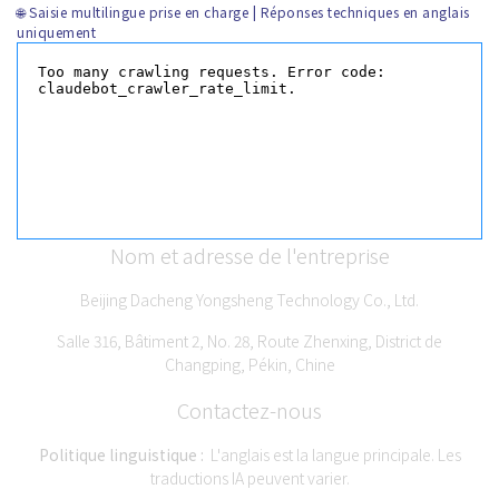
🌐 Saisie multilingue prise en charge | Réponses techniques en anglais
uniquement
Nom et adresse de l'entreprise
Beijing Dacheng Yongsheng Technology Co., Ltd.
Salle 316, Bâtiment 2, No. 28, Route Zhenxing, District de
Changping, Pékin, Chine
Contactez-nous
Politique linguistique :
L'anglais est la langue principale. Les
traductions IA peuvent varier.