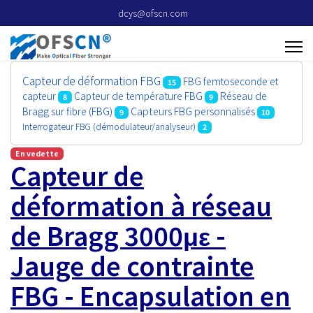
dcys@ofscn.com
Capteur de déformation FBG
FBG femtoseconde et
15
capteur
Capteur de température FBG
Réseau de
8
9
Capteurs FBG personnalisés
Bragg sur fibre (FBG)
9
10
Interrogateur FBG (démodulateur/analyseur)
2
En vedette
Capteur de
déformation à réseau
de Bragg 3000με -
Jauge de contrainte
FBG - Encapsulation en