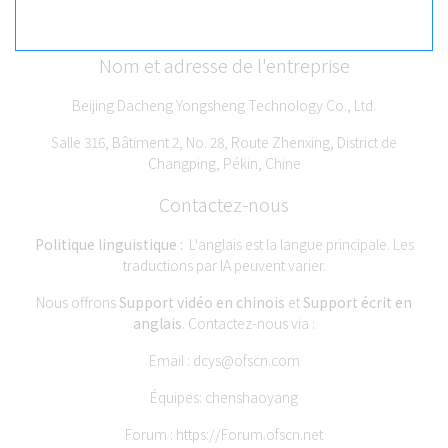
Nom et adresse de l'entreprise
Beijing Dacheng Yongsheng Technology Co., Ltd.
Salle 316, Bâtiment 2, No. 28, Route Zhenxing, District de
Changping, Pékin, Chine
Contactez-nous
Politique linguistique :
L'anglais est la langue principale. Les
traductions par IA peuvent varier.
Nous offrons
Support vidéo en chinois
et
Support écrit en
anglais
. Contactez-nous via :
Email :
dcys@ofscn.com
Équipes: chenshaoyang
Forum :
https://Forum.ofscn.net