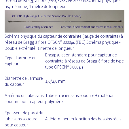
réseau de Bragg à fibre (FBG) OFSCN® 3000με Schéma physique -
asymétrique, 1 mètre de longueur.
Schéma physique du capteur de contrainte (jauge de contrainte) à
réseau de Bragg à fibre OFSCN® 3000με (FBG) Schéma physique -
Double extrémité, 1 mètre de longueur.
Encapsulation standard pour capteur de
Type d'armure du
contrainte à réseau de Bragg à fibre de type
capteur
tube OFSCN® 3 000 με
Diamètre de l'armure
1,0/2,0 mm
du capteur
Matériau du tube sans
Tube en acier sans soudure + matériau
soudure pour capteur
polymère
Épaisseur de paroi du
tube sans soudure
À déterminer en fonction des besoins réels.
pour capteur