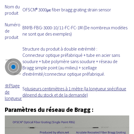
Nom du
OFSCN® 3000με fiber bragg grating strain sensor
produit
Numéro
BNYB-FBG-3000-10/11-FC-FC-1M (De nombreux modèles
de
ne sont que des exemples)
produit
Structure du produit à double extrémité :
Connecteur optique préfabriqué + tube en acier sans
soudure + tube polymère sans soudure + réseau de
Bragg simple point (au milieu) + scellage
d'extrémité/connecteur optique préfabriqué.
※
Plage
S
plusieurs
centimètres à 1 mètre (la longueur spécifique
de
dépend du stock et de la demande)
longueur
Paramètres du réseau de Bragg :