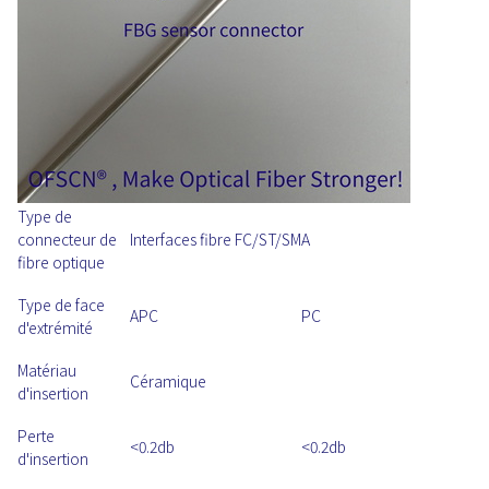
Type de
connecteur de
Interfaces fibre FC/ST/SMA
fibre optique
Type de face
APC
PC
d'extrémité
Matériau
Céramique
d'insertion
Perte
<0.2db
<0.2db
d'insertion