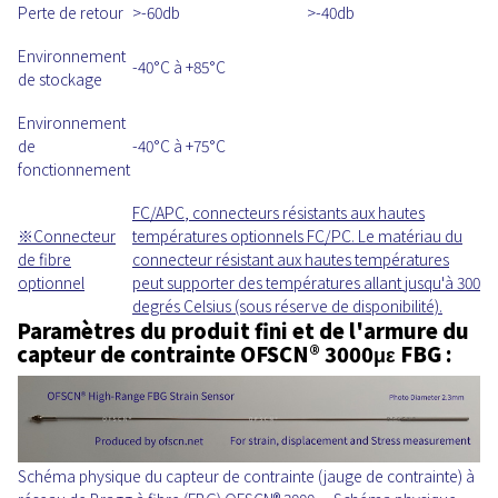
Perte de retour
>-60db
>-40db
Environnement
-40°C à +85°C
de stockage
Environnement
de
-40°C à +75°C
fonctionnement
FC/APC
, connecteurs résistants aux hautes
※
Connecteur
températures optionnels FC/PC. Le matériau du
de fibre
connecteur résistant aux hautes températures
optionnel
peut supporter des températures allant jusqu'à 300
degrés Celsius (sous réserve de disponibilité).
Paramètres du produit fini et de l'armure du
capteur de contrainte OFSCN® 3000με FBG :
Schéma physique du capteur de contrainte (jauge de contrainte) à