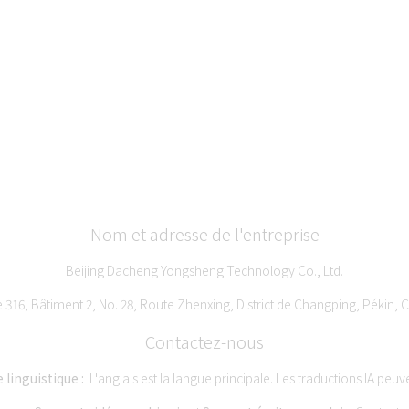
Nom et adresse de l'entreprise
Beijing Dacheng Yongsheng Technology Co., Ltd.
e 316, Bâtiment 2, No. 28, Route Zhenxing, District de Changping, Pékin, 
Contactez-nous
e linguistique :
L'anglais est la langue principale. Les traductions IA peuve