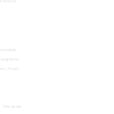
z-nous via :
s initiale.
 long terme.
ams / Forum.
Plan du site