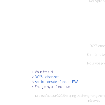
Nous pro
DCYS enreg
En même tem
Pour vos pr
Vous êtes ici :
DCYS - ofscn.net
Applications de détection FBG
Énergie hydroélectrique
Droits d'auteur©2020
Beijing Dacheng Yongsheng
réservés