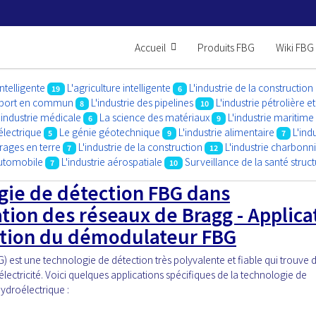
Accueil
Produits FBG
Wiki FBG
intelligente
L'agriculture intelligente
L'industrie de la construction
19
6
ansport en commun
L'industrie des pipelines
L'industrie pétrolière e
8
10
'industrie médicale
La science des matériaux
L'industrie maritime
6
9
électrique
Le génie géotechnique
L'industrie alimentaire
L'ind
5
9
7
rrages en terre
L'industrie de la construction
L'industrie charbonn
7
12
automobile
L'industrie aérospatiale
Surveillance de la santé struc
7
10
ogie de détection FBG dans
cation des réseaux de Bragg - Applica
cation du démodulateur FBG
 est une technologie de détection très polyvalente et fiable qui trouve 
ctricité. Voici quelques applications spécifiques de la technologie de
ydroélectrique :