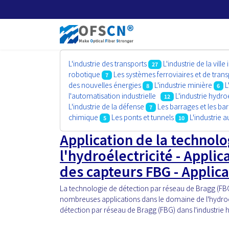
L'industrie des transports
L'industrie de la ville 
27
robotique
Les systèmes ferroviaires et de tr
7
des nouvelles énergies
L'industrie minière
L
8
6
l'automatisation industrielle
L'industrie hydro
12
L'industrie de la défense
Les barrages et les ba
7
chimique
Les ponts et tunnels
L'industrie 
5
10
Application de la technol
l'hydroélectricité - Appli
des capteurs FBG - Appli
La technologie de détection par réseau de Bragg (FBG)
nombreuses applications dans le domaine de l'hydroéle
détection par réseau de Bragg (FBG) dans l'industrie h