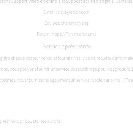
posons
Support vidéo en chinois
et
Support écrit en anglais
. Contacte
E-mail :
dcys@ofscn.com
Équipes: chenshaoyang
Forum :
https://Forum.ofscn.net
Service après-vente
istre chaque capteur vendu et fournit un service de requête d'information
ps, nous pouvons fournir un service de recalibrage pour vos produits à
oblèmes, nous fournissons également un service rapide par e-mail / Te
 Technology Co., Ltd.
Tous droits