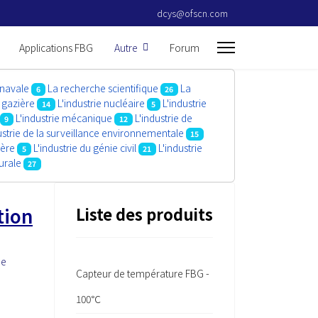
dcys@ofscn.com
Applications FBG
Autre
Forum
 navale
La recherche scientifique
La
6
26
t gazière
L'industrie nucléaire
L'industrie
14
5
L'industrie mécanique
L'industrie de
9
12
ustrie de la surveillance environnementale
15
ière
L'industrie du génie civil
L'industrie
5
21
turale
27
tion
Liste des produits
de
Capteur de température FBG -
100℃