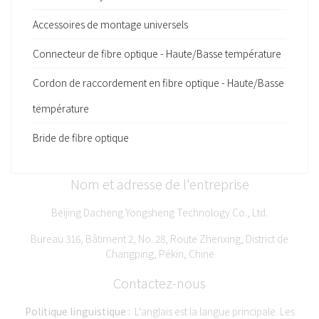
Accessoires de montage universels
Connecteur de fibre optique - Haute/Basse température
Cordon de raccordement en fibre optique - Haute/Basse
température
Bride de fibre optique
Nom et adresse de l'entreprise
Beijing Dacheng Yongsheng Technology Co., Ltd.
Bureau 316, Bâtiment 2, No. 28, Route Zhenxing, District de
Changping, Pékin, Chine
Contactez-nous
Politique linguistique :
L'anglais est la langue principale. Les