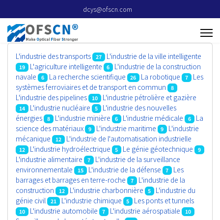
dcys@ofscn.com
L'industrie des transports
L'industrie de la ville intelligente
27
L'agriculture intelligente
L'industrie de la construction
19
6
navale
La recherche scientifique
La robotique
Les
6
26
7
systèmes ferroviaires et de transport en commun
8
L'industrie des pipelines
L'industrie pétrolière et gazière
10
L'industrie nucléaire
L'industrie des nouvelles
14
5
énergies
L'industrie minière
L'industrie médicale
La
8
6
6
science des matériaux
L'industrie maritime
L'industrie
9
9
mécanique
L'industrie de l'automatisation industrielle
12
L'industrie hydroélectrique
Le génie géotechnique
12
5
9
L'industrie alimentaire
L'industrie de la surveillance
7
environnementale
L'industrie de la défense
Les
15
7
barrages et barrages en terre-roche
L'industrie de la
7
construction
L'industrie charbonnière
L'industrie du
12
5
génie civil
L'industrie chimique
Les ponts et tunnels
21
5
L'industrie automobile
L'industrie aérospatiale
10
7
10