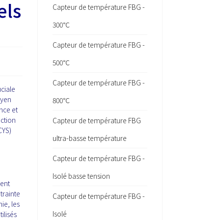
els
Capteur de température FBG -
300℃
Capteur de température FBG -
500℃
Capteur de température FBG -
uciale
oyen
800℃
nce et
ection
Capteur de température FBG
CYS)
ultra-basse température
Capteur de température FBG -
Isolé basse tension
sent
trainte
Capteur de température FBG -
ie, les
Isolé
ilisés