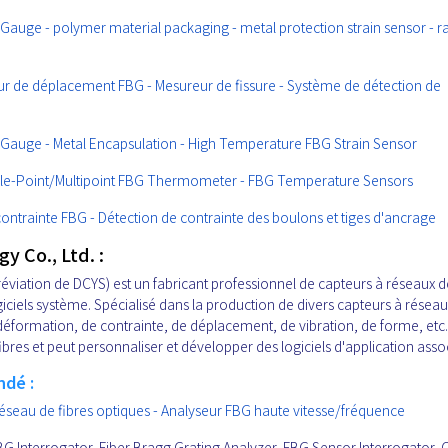
 Gauge - polymer material packaging - metal protection strain sensor - 
r de déplacement FBG - Mesureur de fissure - Système de détection de
n Gauge - Metal Encapsulation - High Temperature FBG Strain Sensor
ngle-Point/Multipoint FBG Thermometer - FBG Temperature Sensors
ontrainte FBG - Détection de contrainte des boulons et tiges d'ancrage
 Co., Ltd. :
viation de DCYS) est un fabricant professionnel de capteurs à réseaux d
giciels système. Spécialisé dans la production de divers capteurs à résea
éformation, de contrainte, de déplacement, de vibration, de forme, etc
es et peut personnaliser et développer des logiciels d'application asso
ndé :
éseau de fibres optiques - Analyseur FBG haute vitesse/fréquence
BG Interrogator, Fiber Bragg Grating Analyzer, FBG Sensor Interrogator, O