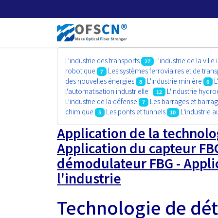
L'industrie des transports
L'industrie de la ville 
27
robotique
Les systèmes ferroviaires et de tr
7
des nouvelles énergies
L'industrie minière
L
8
6
l'automatisation industrielle
L'industrie hydro
12
L'industrie de la défense
Les barrages et barrag
7
chimique
Les ponts et tunnels
L'industrie 
5
10
Application de la technolo
Application du capteur FBG
démodulateur FBG - Applic
l'industrie
Technologie de dét