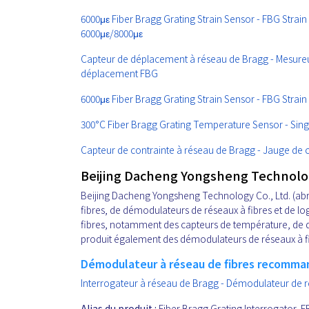
6000με Fiber Bragg Grating Strain Sensor - FBG Strain
6000με/8000με
Capteur de déplacement à réseau de Bragg - Mesureu
déplacement FBG
6000με Fiber Bragg Grating Strain Sensor - FBG Strai
300°C Fiber Bragg Grating Temperature Sensor - Si
Capteur de contrainte à réseau de Bragg - Jauge de c
Beijing Dacheng Yongsheng Technology
Beijing Dacheng Yongsheng Technology Co., Ltd. (abré
fibres, de démodulateurs de réseaux à fibres et de lo
fibres, notamment des capteurs de température, de d
produit également des démodulateurs de réseaux à fibr
Démodulateur à réseau de fibres recomma
Interrogateur à réseau de Bragg - Démodulateur de r
Alias du produit :
Fiber Bragg Grating Interrogator, F