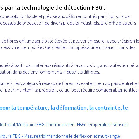
 par la technologie de détection FBG :
une solution fiable et précise aux défis rencontrés par l'industrie de
rocessus de production de divers produits industriels. Elle offre plusieurs
au de fibres ont une sensibilité élevée et peuvent mesurer avec précision l
ssion en temps réel. Cela les rend adaptés à une utilisation dans des
briqués à partir de matériaux résistants à la corrosion, aux hautes tempéra
sation dans des environnements industriels difficiles.
ionnels, les capteurs à réseau de fibres nécessitent peu ou pas d'entretien.
ier pour maintenir la précision, ce qui peut réduire considérablement les
our la température, la déformation, la contrainte, le
ngle-Point/Multipoint FBG Thermometer - FBG Temperature Sensors
bure FBG - Mesure tridimensionnelle de flexion et multi-angle