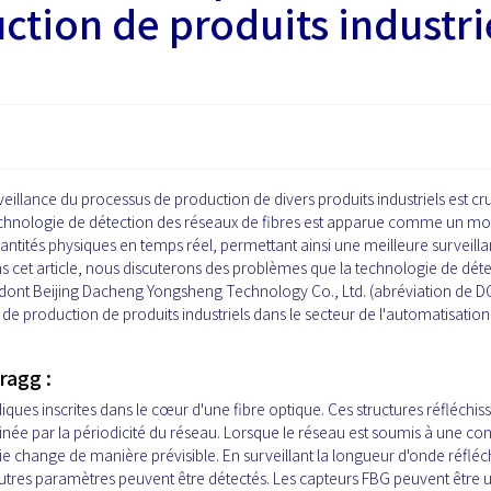
ction de produits industri
rveillance du processus de production de divers produits industriels est cr
 La technologie de détection des réseaux de fibres est apparue comme un m
antités physiques en temps réel, permettant ainsi une meilleure surveilla
s cet article, nous discuterons des problèmes que la technologie de dét
 dont Beijing Dacheng Yongsheng Technology Co., Ltd. (abréviation de D
de production de produits industriels dans le secteur de l'automatisation
ragg :
ques inscrites dans le cœur d'une fibre optique. Ces structures réfléchis
née par la périodicité du réseau. Lorsque le réseau est soumis à une con
 change de manière prévisible. En surveillant la longueur d'onde réfléch
res paramètres peuvent être détectés. Les capteurs FBG peuvent être ut