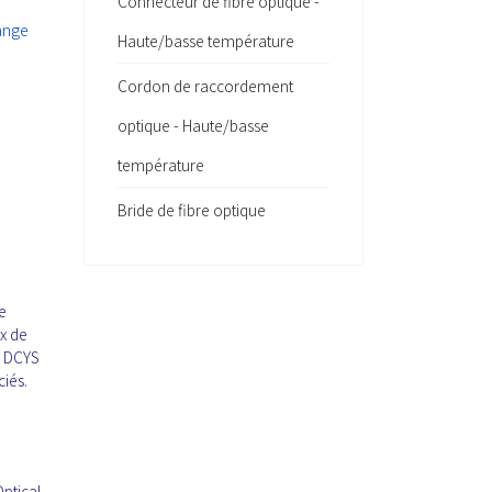
Connecteur de fibre optique -
range
Haute/basse température
Cordon de raccordement
optique - Haute/basse
température
Bride de fibre optique
e
ux de
. DCYS
ciés.
ptical