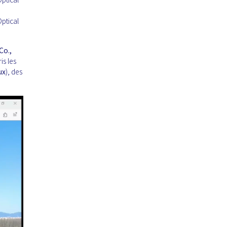
ptical
Co.,
is les
ux
), des