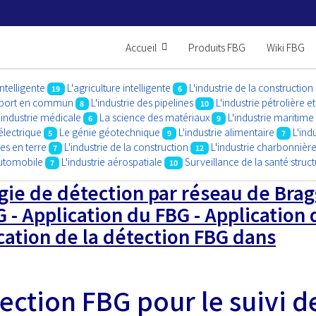
Accueil
Produits FBG
Wiki FBG
intelligente
L'agriculture intelligente
L'industrie de la construction
19
6
ansport en commun
L'industrie des pipelines
L'industrie pétrolière e
8
10
'industrie médicale
La science des matériaux
L'industrie maritime
6
9
électrique
Le génie géotechnique
L'industrie alimentaire
L'ind
5
9
7
es en terre
L'industrie de la construction
L'industrie charbonnièr
7
12
automobile
L'industrie aérospatiale
Surveillance de la santé struct
7
10
gie de détection par réseau de Brag
 - Application du FBG - Application 
ation de la détection FBG dans
ection FBG pour le suivi d