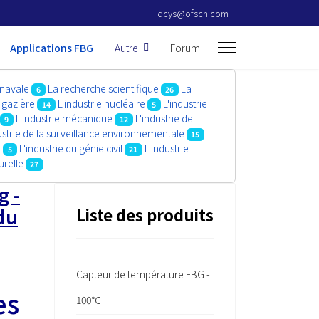
dcys@ofscn.com
Applications FBG
Autre
Forum
 navale
La recherche scientifique
La
6
26
t gazière
L'industrie nucléaire
L'industrie
14
5
L'industrie mécanique
L'industrie de
9
12
ustrie de la surveillance environnementale
15
e
L'industrie du génie civil
L'industrie
5
21
urelle
27
g -
du
Liste des produits
Capteur de température FBG -
es
100℃