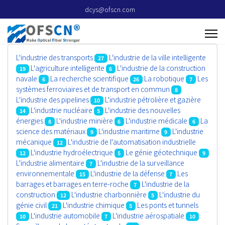
dcys@ofscn.com
L'industrie des transports
L'industrie de la ville intelligente
27
L'agriculture intelligente
L'industrie de la construction
19
6
navale
La recherche scientifique
La robotique
Les
6
26
7
systèmes ferroviaires et de transport en commun
8
L'industrie des pipelines
L'industrie pétrolière et gazière
10
L'industrie nucléaire
L'industrie des nouvelles
14
5
énergies
L'industrie minière
L'industrie médicale
La
8
6
6
science des matériaux
L'industrie maritime
L'industrie
9
9
mécanique
L'industrie de l'automatisation industrielle
12
L'industrie hydroélectrique
Le génie géotechnique
12
5
9
L'industrie alimentaire
L'industrie de la surveillance
7
environnementale
L'industrie de la défense
Les
15
7
barrages et barrages en terre-roche
L'industrie de la
7
construction
L'industrie charbonnière
L'industrie du
12
5
génie civil
L'industrie chimique
Les ponts et tunnels
21
5
L'industrie automobile
L'industrie aérospatiale
10
7
10