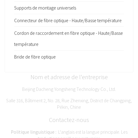
Supports de montage universels
Connecteur de fibre optique - Haute/Basse température
Cordon de raccordement en fibre optique - Haute/Basse
température
Bride de fibre optique
Nom et adresse de l'entreprise
Beijing Dacheng Yongsheng Technology Co., Ltd.
Salle 316, Bâtiment 2, No. 28, Rue Zhenxing, District de Changping,
Pékin, Chine
Contactez-nous
Politique linguistique :
L'anglais est la langue principale. Les