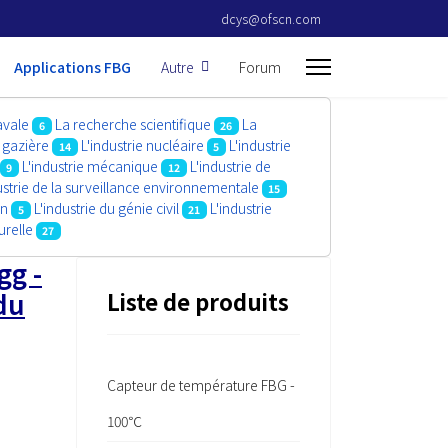
dcys@ofscn.com
Applications FBG
Autre
Forum
avale
La recherche scientifique
La
6
26
t gazière
L'industrie nucléaire
L'industrie
14
5
L'industrie mécanique
L'industrie de
9
12
ustrie de la surveillance environnementale
15
on
L'industrie du génie civil
L'industrie
5
21
urelle
27
gg -
du
Liste de produits
Capteur de température FBG -
100℃