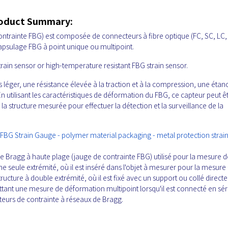
roduct Summary:
ontrainte FBG) est composée de connecteurs à fibre optique (FC, SC, LC,
ncapsulage FBG à point unique ou multipoint.
train sensor or high-temperature resistant FBG strain sensor.
ds léger, une résistance élevée à la traction et à la compression, une étan
En utilisant les caractéristiques de déformation du FBG, ce capteur peut ê
la structure mesurée pour effectuer la détection et la surveillance de la
FBG Strain Gauge - polymer material packaging - metal protection strai
e Bragg à haute plage (jauge de contrainte FBG) utilisé pour la mesure d
une seule extrémité, où il est inséré dans l'objet à mesurer pour la mesure
tructure à double extrémité, où il est fixé avec un support ou collé direc
tant une mesure de déformation multipoint lorsqu'il est connecté en séri
teurs de contrainte à réseaux de Bragg.