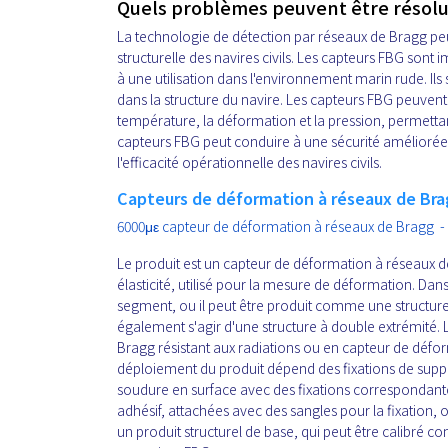
Quels problèmes peuvent être résolus
La technologie de détection par réseaux de Bragg peut
structurelle des navires civils. Les capteurs FBG sont
à une utilisation dans l'environnement marin rude. Ils so
dans la structure du navire. Les capteurs FBG peuve
température, la déformation et la pression, permettant
capteurs FBG peut conduire à une sécurité amélioré
l'efficacité opérationnelle des navires civils.
Capteurs de déformation à réseaux de Br
6000με capteur de déformation à réseaux de Bragg - 
Le produit est un capteur de déformation à réseaux d
élasticité, utilisé pour la mesure de déformation. Dans 
segment, ou il peut être produit comme une structure 
également s'agir d'une structure à double extrémité.
Bragg résistant aux radiations ou en capteur de déf
déploiement du produit dépend des fixations de suppor
soudure en surface avec des fixations correspondant
adhésif, attachées avec des sangles pour la fixation, 
un produit structurel de base, qui peut être calibr