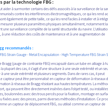
 par la technologie FBG :
 aider à surmonter certains des défis associés à la surveillance de la sa
 immunisés contre les interférences électromagnétiques, ce qui les rend a
nt également de petite taille, ce qui les rend faciles à installer et à intég
nt mesurer plusieurs paramètres physiques simultanément, notamment la
 une surveillance complète de la santé structurelle du navire. L'utilisati
e, à une réduction des coûts de maintenance et à une augmentation de
agg recommandés :
FBG Strain Gauge - Metal Encapsulation - High Temperature FBG Strain 
e Bragg (jauge de contrainte FBG) encapsulé dans un tube en alliage à h
la plupart des cas, il s'agit d'une structure à une seule extrémité et un seu
à une seule extrémité et plusieurs segments. Dans de rares cas, il peut
 Le capteur peut être personnalisé en capteur de déformation à réseaux 
ormation à réseaux de Bragg résistant aux hautes températures. La méth
t, qui peuvent être directement insérées dans l'objet testé, ou installée
es, boulonnées avec des trous percés pour la fixation, montage en surfa
ou fixées avec des pinces, parmi diverses méthodes d'installation. Ce prod
é comme un capteur de déplacement FBG, ou utilisé comme un capteur de