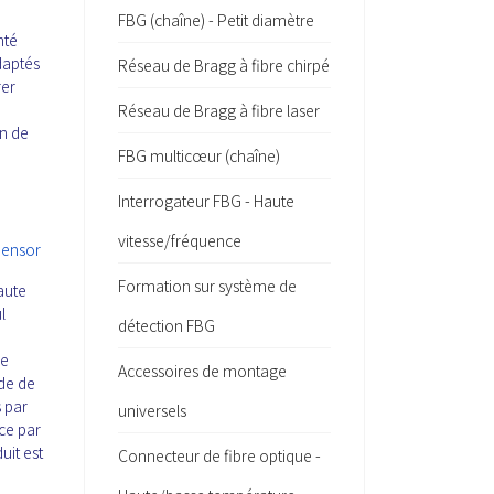
FBG (chaîne) - Petit diamètre
nté
daptés
Réseau de Bragg à fibre chirpé
rer
Réseau de Bragg à fibre laser
on de
FBG multicœur (chaîne)
Interrogateur FBG - Haute
vitesse/fréquence
Sensor
Formation sur système de
aute
l
détection FBG
de
Accessoires de montage
ode de
s par
universels
ce par
uit est
Connecteur de fibre optique -