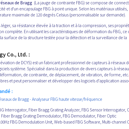
 réseaux de Bragg
(La jauge de contrainte FBG) se compose de connect
icité et d'un encapsulage FBG à point unique. Selon les matériaux utilisés, 
ature maximale de 120 degrés Celsius (personnalisable sur demande).
s léger, sa résistance élevée à la traction et à la compression, ses proprié
tion complète. En utilisant les caractéristiques de déformation du FBG, ce
 la surface de la structure testée pour la détection et la surveillance de la
 Co., Ltd. :
viation de DCYS) est un fabricant professionnel de capteurs à réseaux d
giciels système. Spécialisé dans la production de divers capteurs à résea
éformation, de contrainte, de déplacement, de vibration, de forme, etc
es et peut personnaliser et développer des logiciels d'application asso
andé :
éseaux de Bragg - Analyseur FBG haute vitesse/fréquence
BG Interrogator, Fiber Bragg Grating Analyzer, FBG Sensor Interrogator, O
or, Fiber Bragg Grating Demodulator, FBG Demodulator, Fiber Optic
100Hz FBG Demodulation Unit, Web-based FBG Software, Multi-channel O