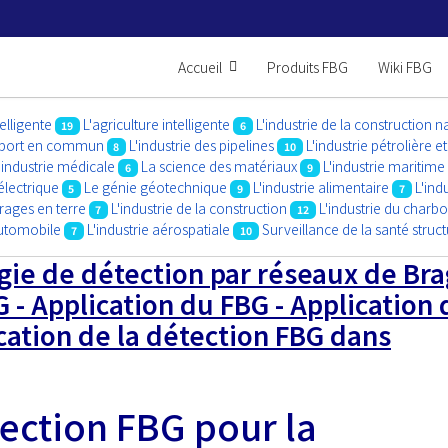
Accueil
Produits FBG
Wiki FBG
telligente
L'agriculture intelligente
L'industrie de la construction n
19
6
ansport en commun
L'industrie des pipelines
L'industrie pétrolière e
8
10
'industrie médicale
La science des matériaux
L'industrie maritime
6
9
électrique
Le génie géotechnique
L'industrie alimentaire
L'ind
5
9
7
rrages en terre
L'industrie de la construction
L'industrie du charb
7
12
automobile
L'industrie aérospatiale
Surveillance de la santé struct
7
10
gie de détection par réseaux de Bra
 - Application du FBG - Application 
ation de la détection FBG dans
ection FBG pour la