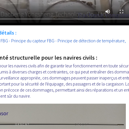
étails :
 FBG - Principe du capteur FBG - Principe de détection de température,
té structurelle pour les navires civils :
 pour les navires civils afin de garantir leur fonctionnement en toute sécuri
oumis à diverses charges et contraintes, ce qui peut entraîner des domm
e surveillance appropriée, ces dommages peuvent passer inaperçus et ent
rtant pour la sécurité de l'équipage, des passagers et de la cargaison. L
tion précoce de ces dommages, permettant ainsi des réparations et un en
ent sûr du navire.