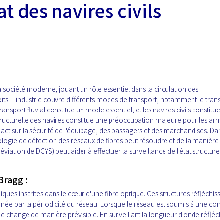
at des navires civils
la société moderne, jouant un rôle essentiel dans la circulation des
its. L'industrie couvre différents modes de transport, notamment le tran
 transport fluvial constitue un mode essentiel, et les navires civils constitu
ructurelle des navires constitue une préoccupation majeure pour les ar
mpact sur la sécurité de l'équipage, des passagers et des marchandises. Da
ologie de détection des réseaux de fibres peut résoudre et de la manière
ation de DCYS) peut aider à effectuer la surveillance de l'état structure
Bragg :
ques inscrites dans le cœur d'une fibre optique. Ces structures réfléchis
née par la périodicité du réseau. Lorsque le réseau est soumis à une con
 change de manière prévisible. En surveillant la longueur d'onde réfléch