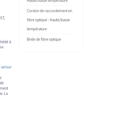
Haute/basse température
Cordon de raccordement en
 ST,
fibre optique - Haute/basse
température
Bride de fibre optique
chéité à
tre
n sensor
e
 de
tement
e. La