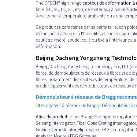
The OFSCN® high-range
capteur de déformation à
fibre (FC, SC, LC, ST, etc.), de matériaux à haute élast
fonctionner à température ambiante ou à une tempér
Ce produit se caractérise par sa petite taille, son poid
d'étanchéité à l'eau et à l'humidité, et son encapsula
peut être inséré, soudé, collé ou fixé à l'intérieur ou à
déformation.
Beijing Dacheng Yongsheng Technology
Beijing Dacheng Yongsheng Technology Co., Ltd. (abré
fibres, de démodulateurs de réseaux à fibres et de lo
fibres, notamment des capteurs de température, de d
produit également des démodulateurs de réseaux à fibr
Démodulateur à réseaux de Bragg recomm
Interrogateur à réseaux de Bragg - Démodulateur à r
Alias du produit :
Fiber Bragg Grating Interrogator, F
Sensing Interrogator, Fiber Optic Grating Interrogat
Grating Demodulator, High-Speed FBG Interrogator, 
Analyzer, Modbus FBG Gateway.