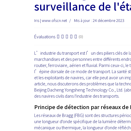
surveillance de l'ét
Iris | www.ofscn.net
Mis à jour : 24 décembre 2023
Évaluations
(0)
L’industrie du transport est l’un des piliers clés de 
marchandises et des personnes entre différents endro
routier, ferroviaire, aérien et fluvial. Parmi ceux-ci, le
l’épine dorsale de ce mode de transport. La santé st
et les exploitants de navires, car elle peut avoir un i
article, nous discuterons des problèmes que la techn
Beijing Dacheng Yongsheng Technology Co., Ltd. (abrévi
des navires civils dans l'industrie des transports.
Principe de détection par réseaux de 
Les réseaux de Bragg (FBG) sont des structures périodi
une longueur d'onde spécifique de la lumière détermi
mécanique ou thermique, la longueur d'onde réfléchie