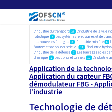
L'industrie du transport
L'industrie de la ville in
27
robotique
Les systèmes ferroviaires et de tr
7
des nouvelles énergies
L'industrie minière
L
8
6
l'automatisation industrielle
L'industrie hydro
12
L'industrie de la défense
Les barrages et les ba
7
chimique
Les ponts et tunnels
L'industrie 
5
10
Application de la technolo
Application du capteur FBG
démodulateur FBG - Applic
l'industrie
Technologie de dét