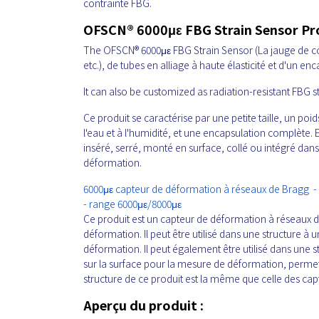
contrainte FBG.
OFSCN® 6000με FBG Strain Sensor P
The OFSCN® 6000με FBG Strain Sensor
(La jauge de c
etc.), de tubes en alliage à haute élasticité et d'un e
It can also be customized as radiation-resistant FBG s
Ce produit se caractérise par une petite taille, un poi
l'eau et à l'humidité, et une encapsulation complète. 
inséré, serré, monté en surface, collé ou intégré dans 
déformation.
6000με capteur de déformation à réseaux de Bragg - 
- range 6000με/8000με
Ce produit est un capteur de déformation à réseaux d
déformation. Il peut être utilisé dans une structure à 
déformation. Il peut également être utilisé dans une s
sur la surface pour la mesure de déformation, permet
structure de ce produit est la même que celle des cap
Aperçu du produit :