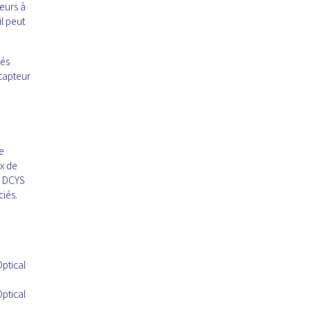
eurs à
il peut
tés
 capteur
e
ux de
. DCYS
ciés.
ptical
ptical