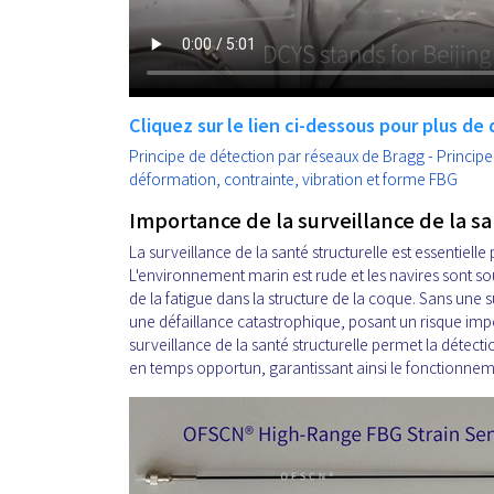
Cliquez sur le lien ci-dessous pour plus de d
Principe de détection par réseaux de Bragg - Principe
déformation, contrainte, vibration et forme FBG
Importance de la surveillance de la san
La surveillance de la santé structurelle est essentielle
L'environnement marin est rude et les navires sont s
de la fatigue dans la structure de la coque. Sans un
une défaillance catastrophique, posant un risque impo
surveillance de la santé structurelle permet la détec
en temps opportun, garantissant ainsi le fonctionnem