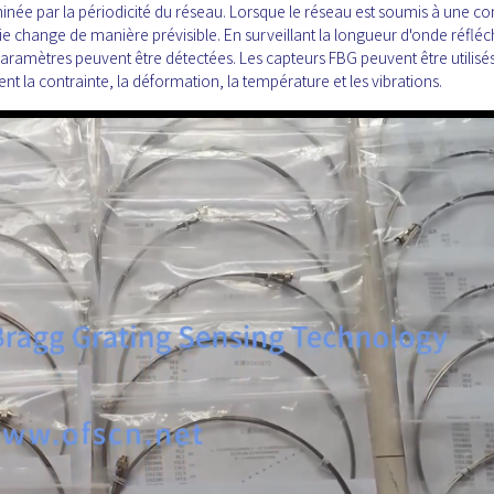
née par la périodicité du réseau. Lorsque le réseau est soumis à une co
 change de manière prévisible. En surveillant la longueur d'onde réfléch
paramètres peuvent être détectées. Les capteurs FBG peuvent être utilisé
la contrainte, la déformation, la température et les vibrations.