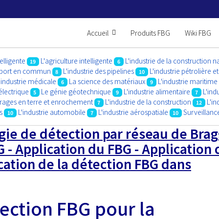
Accueil
Produits FBG
Wiki FBG
telligente
L'agriculture intelligente
L'industrie de la construction n
19
6
ansport en commun
L'industrie des pipelines
L'industrie pétrolière e
8
10
'industrie médicale
La science des matériaux
L'industrie maritime
6
9
électrique
Le génie géotechnique
L'industrie alimentaire
L'ind
5
9
7
rrages en terre et enrochement
L'industrie de la construction
L'i
7
12
s
L'industrie automobile
L'industrie aérospatiale
Surveillance
10
7
10
gie de détection par réseau de Brag
 - Application du FBG - Application 
ation de la détection FBG dans
ection FBG pour la