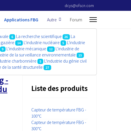
dcys@ofscn.com
Applications FBG
Autre
Forum
avale
La recherche scientifique
La
6
26
t gazière
L'industrie nucléaire
L'industrie
14
5
L'industrie mécanique
L'industrie de
9
12
ustrie de la surveillance environnementale
15
ndustrie charbonnière
L'industrie du génie civil
5
 de la santé structurelle
27
g -
du
Liste des produits
Capteur de température FBG -
100℃
Capteur de température FBG -
300℃