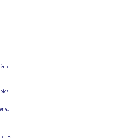
stème
poids
et au
nelles