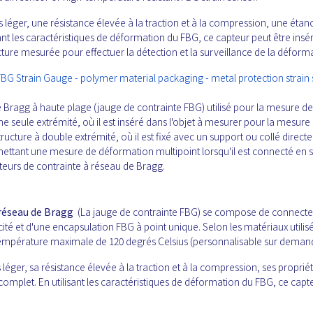
ds léger, une résistance élevée à la traction et à la compression, une étan
isant les caractéristiques de déformation du FBG, ce capteur peut être insé
cture mesurée pour effectuer la détection et la surveillance de la déform
BG Strain Gauge - polymer material packaging - metal protection strain
Bragg à haute plage (jauge de contrainte FBG) utilisé pour la mesure de
une seule extrémité, où il est inséré dans l'objet à mesurer pour la mesure 
tructure à double extrémité, où il est fixé avec un support ou collé direc
ettant une mesure de déformation multipoint lorsqu'il est connecté en s
teurs de contrainte à réseau de Bragg.
 réseau de Bragg
(La jauge de contrainte FBG) se compose de connecte
icité et d'une encapsulation FBG à point unique. Selon les matériaux utilisés
empérature maximale de 120 degrés Celsius (personnalisable sur deman
s léger, sa résistance élevée à la traction et à la compression, ses proprié
t complet. En utilisant les caractéristiques de déformation du FBG, ce capt