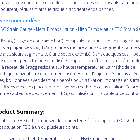
t les niveaux de contrainte et de déformation de ces composants, la maint
oduisent, réduisant ainsi le risque d'accidents et de pannes.
es recommandés :
BG Strain Gauge - Metal Encapsulation - High Temperature FBG Strain S
 Bragg (jauge de contrainte FBG) encapsulé dans un tube en alliage à ha
ns la plupart des cas, il s'agit d'une structure à un seul segment et à une 
e à plusieurs segments et à une seule extrémité. Dans quelques cas, il pe
 Le capteur peut être personnalisé en capteur de déformation à réseau d
on à réseau de Bragg résistant aux hautes températures. La méthode de
t, qui peuvent être directement insérées dans l'objet testé, ou installée
es, boulonnées avec des trous percés pour la fixation, montage en surfa
ou fixées avec des pinces, parmi diverses méthodes d'installation. Ce prod
é comme capteur de déplacement FBG, ou utilisé comme capteur de contrai
roduct Summary:
ontrainte FBG) est composée de connecteurs à fibre optique (FC, SC, LC,
encapsulation FBG à un ou plusieurs points.
train sensor or high-temperature resistant FBG strain sensor.