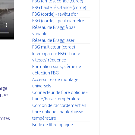
FBG femtoseconde (corde)
FBG haute résistance (corde)
FBG (corde) - revêtu d'or
FBG (corde) - petit diamètre
Réseau de Bragg à pas
variable
Réseau de Bragg laser
FBG multicœur (corde)
Interrogateur FBG - haute
vitesse/fréquence
Formation sur système de
détection FBG
Accessoires de montage
universels
arge
Connecteur de fibre optique -
ngues
haute/basse température
Cordon de raccordement en
fibre optique - haute/basse
température
imites
Bride de fibre optique