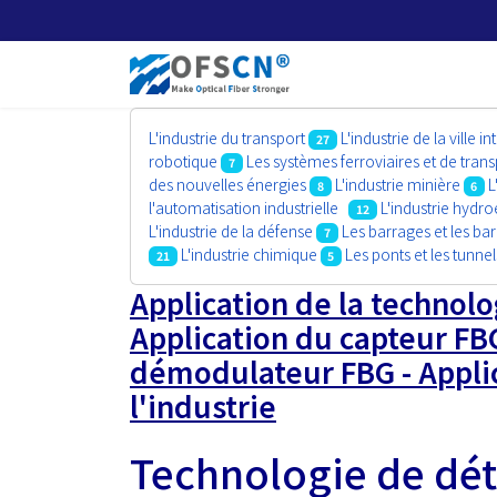
L'industrie du transport
L'industrie de la ville in
27
robotique
Les systèmes ferroviaires et de tr
7
des nouvelles énergies
L'industrie minière
L
8
6
l'automatisation industrielle
L'industrie hydro
12
L'industrie de la défense
Les barrages et les ba
7
L'industrie chimique
Les ponts et les tunnel
21
5
Application de la technolo
Application du capteur FBG
démodulateur FBG - Applic
l'industrie
Technologie de dét