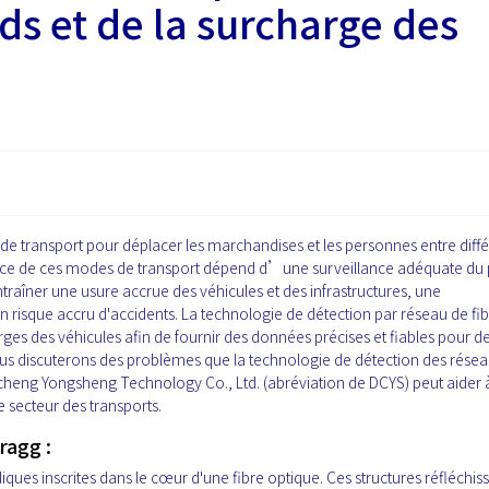
ds et de la surcharge des
e transport pour déplacer les marchandises et les personnes entre diff
ficace de ces modes de transport dépend d’une surveillance adéquate du
traîner une usure accrue des véhicules et des infrastructures, une
risque accru d'accidents. La technologie de détection par réseau de fib
rges des véhicules afin de fournir des données précises et fiables pour d
nous discuterons des problèmes que la technologie de détection des rése
acheng Yongsheng Technology Co., Ltd. (abréviation de DCYS) peut aider 
le secteur des transports.
ragg :
ques inscrites dans le cœur d'une fibre optique. Ces structures réfléchis