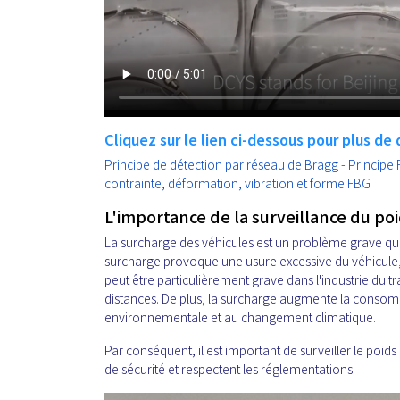
Cliquez sur le lien ci-dessous pour plus de d
Principe de détection par réseau de Bragg - Principe
contrainte, déformation, vibration et forme FBG
L'importance de la surveillance du poi
La surcharge des véhicules est un problème grave qui
surcharge provoque une usure excessive du véhicule, 
peut être particulièrement grave dans l'industrie du t
distances. De plus, la surcharge augmente la consomm
environnementale et au changement climatique.
Par conséquent, il est important de surveiller le poids
de sécurité et respectent les réglementations.