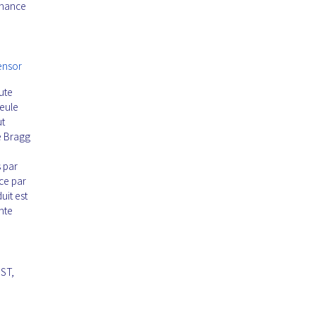
enance
ensor
ute
seule
ut
e Bragg
s par
ce par
uit est
nte
 ST,