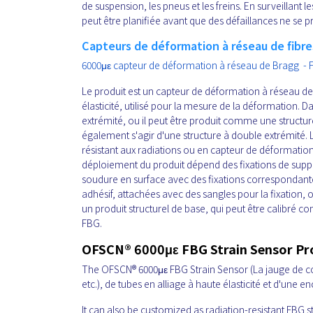
de suspension, les pneus et les freins. En surveillan
peut être planifiée avant que des défaillances ne se pr
Capteurs de déformation à réseau de fibr
6000με capteur de déformation à réseau de Bragg - F
Le produit est un capteur de déformation à réseau de
élasticité, utilisé pour la mesure de la déformation. Da
extrémité, ou il peut être produit comme une structur
également s'agir d'une structure à double extrémité.
résistant aux radiations ou en capteur de déformati
déploiement du produit dépend des fixations de suppor
soudure en surface avec des fixations correspondant
adhésif, attachées avec des sangles pour la fixation, 
un produit structurel de base, qui peut être calibr
FBG.
OFSCN® 6000με FBG Strain Sensor P
The OFSCN® 6000με FBG Strain Sensor
(La jauge de c
etc.), de tubes en alliage à haute élasticité et d'une 
It can also be customized as radiation-resistant FBG s