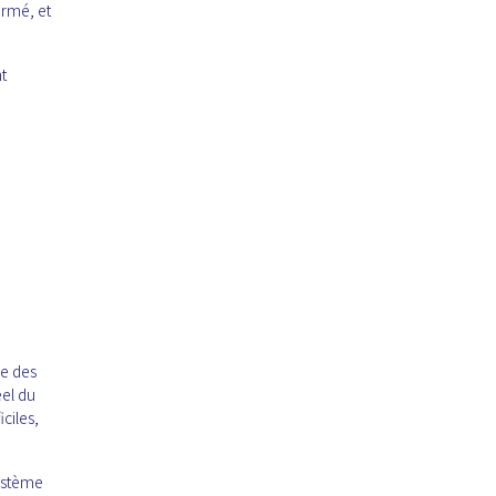
ormé, et
t
ge des
éel du
ciles,
système