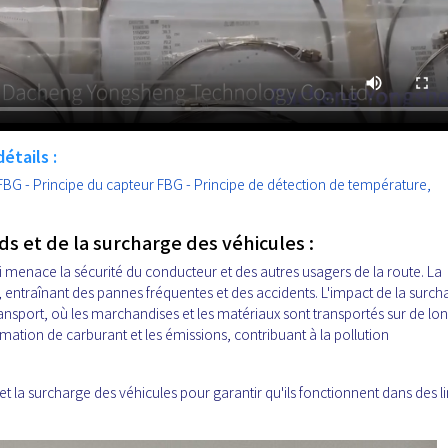
étails :
 FBG - Principe du capteur FBG - Principe de détection de température,
ds et de la surcharge des véhicules :
 menace la sécurité du conducteur et des autres usagers de la route. La
entraînant des pannes fréquentes et des accidents. L'impact de la surch
ransport, où les marchandises et les matériaux sont transportés sur de lo
ation de carburant et les émissions, contribuant à la pollution
 et la surcharge des véhicules pour garantir qu'ils fonctionnent dans des l