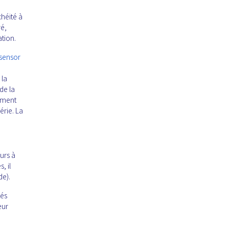
chéité à
ré,
ation.
 sensor
 la
de la
tement
érie. La
urs à
, il
de).
tés
eur