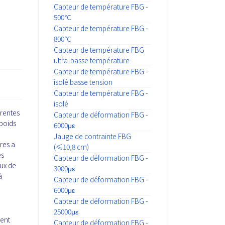
Capteur de température FBG -
500℃
Capteur de température FBG -
800℃
Capteur de température FBG
ultra-basse température
Capteur de température FBG -
isolé basse tension
Capteur de température FBG -
isolé
érentes
Capteur de déformation FBG -
 poids
6000με
Jauge de contrainte FBG
res a
(≤10,8 cm)
es
Capteur de déformation FBG -
aux de
3000με
à
Capteur de déformation FBG -
6000με
Capteur de déformation FBG -
25000με
sent
Capteur de déformation FBG -