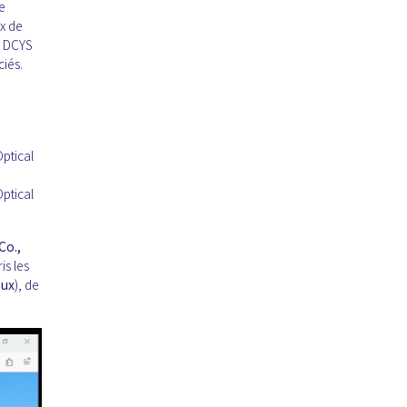
e
ux de
. DCYS
ciés.
ptical
ptical
Co.,
is les
aux
), de