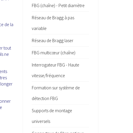
FBG (chaîne) - Petit diamètre
Réseau de Bragg à pas
ce de la
variable
Réseau de Bragg laser
er tout
FBG multicœur (chaîne)
ls ne
Interrogateur FBG - Haute
ents
vitesse/fréquence
tres
olonger
Formation sur système de
détection FBG
ionner
de
Supports de montage
universels