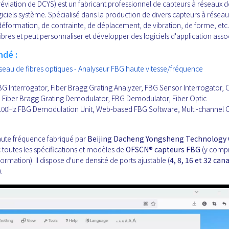
viation de DCYS) est un fabricant professionnel de capteurs à réseaux d
giciels système. Spécialisé dans la production de divers capteurs à résea
éformation, de contrainte, de déplacement, de vibration, de forme, etc
es et peut personnaliser et développer des logiciels d'application asso
ndé :
seau de fibres optiques - Analyseur FBG haute vitesse/fréquence
BG Interrogator, Fiber Bragg Grating Analyzer, FBG Sensor Interrogator, O
or, Fiber Bragg Grating Demodulator, FBG Demodulator, Fiber Optic
100Hz FBG Demodulation Unit, Web-based FBG Software, Multi-channel O
aute fréquence fabriqué par
Beijing Dacheng Yongsheng Technology 
 toutes les spécifications et modèles de
OFSCN®
capteurs FBG
(y compr
rmation). Il dispose d'une densité de ports ajustable (
4, 8, 16 et 32 can
).