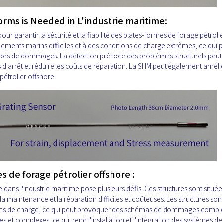
orms is Needed in L'industrie maritime:
pour garantir la sécurité et la fiabilité des plates-formes de forage pétroli
ements marins difficiles et à des conditions de charge extrêmes, ce qui 
 types de dommages. La détection précoce des problèmes structurels peut 
 d'arrêt et réduire les coûts de réparation. La SHM peut également améli
 pétrolier offshore.
s de forage pétrolier offshore :
dans l'industrie maritime pose plusieurs défis. Ces structures sont situé
la maintenance et la réparation difficiles et coûteuses. Les structures son
ns de charge, ce qui peut provoquer des schémas de dommages comple
es et complexes, ce qui rend l'installation et l'intégration des systèmes 