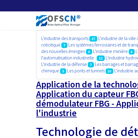
L'industrie des transports
L'industrie de la ville 
27
robotique
Les systèmes ferroviaires et de tr
7
des nouvelles énergies
L'industrie minière
L
8
6
l'automatisation industrielle
L'industrie hydro
12
L'industrie de la défense
Les barrages et barrag
7
chimique
Les ponts et tunnels
L'industrie 
5
10
Application de la technolo
Application du capteur FBG
démodulateur FBG - Applic
l'industrie
Technologie de dét