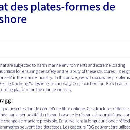
tat des plates-formes de
fshore
es that are subjected to harsh marine environments and extreme loading
 critical for ensuring the safety and reliability of these structures. Fiber g
SHM in the marine industry. In this article, we will discuss the problems
Beijing Dacheng Yongsheng Technology Co., Ltd.(short for DCYS ) can su
 drilling platforms in the marine industry.
ragg :
ques inscrites dans le cœur d'une fibre optique. Ces structures réfléchis
née par la périodicité du réseau. Lorsque le réseau est soumis à une con
 change de manière prévisible. En surveillant la longueur d'onde réfléch
paramètres peuvent être détectées. Les capteurs FBG peuvent être utilisé