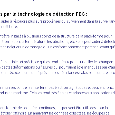
 par la technologie de détection FBG :
 aider à résoudre plusieurs problèmes qui surviennent dans la surveillan
er offshore.
être installés à plusieurs points de la structure de la plate-forme pour
déformation, la température, les vibrations, etc. Cela peut aider à détect
ant indiquer un dommage ou un dysfonctionnement potentiel avant qu'i
ès sensibles et précis, ce qui les rend idéaux pour surveiller les changem
de petites déformations ou fissures qui pourraient être manquées par d'au
tion précoce peut aider à prévenir les défaillances catastrophiques et pr
 immunisés contre les interférences électromagnétiques et peuvent fonct
dustrie maritime. Cela les rend très fiables et adaptés aux applications 
ent fournir des données continues, qui peuvent être utilisées pour la
trolier offshore. En analysant les données collectées, les équipes de