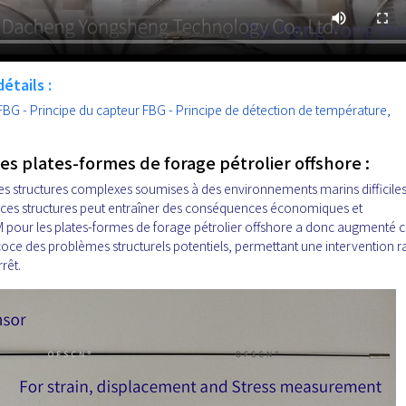
étails :
 FBG - Principe du capteur FBG - Principe de détection de température,
s plates-formes de forage pétrolier offshore :
des structures complexes soumises à des environnements marins difficiles
e ces structures peut entraîner des conséquences économiques et
our les plates-formes de forage pétrolier offshore a donc augmenté c
coce des problèmes structurels potentiels, permettant une intervention r
rêt.