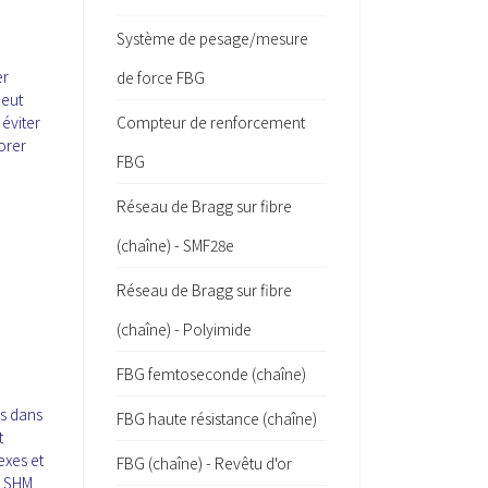
Système de pesage/mesure
er
de force FBG
peut
éviter
Compteur de renforcement
orer
FBG
Réseau de Bragg sur fibre
(chaîne) - SMF28e
Réseau de Bragg sur fibre
(chaîne) - Polyimide
FBG femtoseconde (chaîne)
es dans
FBG haute résistance (chaîne)
t
xes et
FBG (chaîne) - Revêtu d'or
de SHM