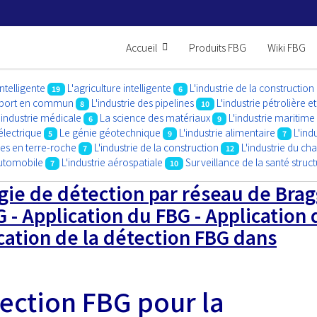
Accueil
Produits FBG
Wiki FBG
intelligente
L'agriculture intelligente
L'industrie de la construction
19
6
ansport en commun
L'industrie des pipelines
L'industrie pétrolière e
8
10
'industrie médicale
La science des matériaux
L'industrie maritime
6
9
électrique
Le génie géotechnique
L'industrie alimentaire
L'ind
5
9
7
es en terre-roche
L'industrie de la construction
L'industrie du c
7
12
automobile
L'industrie aérospatiale
Surveillance de la santé struct
7
10
gie de détection par réseau de Brag
 - Application du FBG - Application 
ation de la détection FBG dans
ection FBG pour la