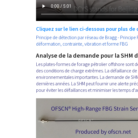
Cliquez sur le lien ci-dessous pour plus de d
Principe de détection par réseau de Bragg - Principe
déformation, contrainte, vibration et forme FBG
Analyse de la demande pour la SHM de
Les plates-formes de forage pétrolier offshore sont 
des conditions de charge extrêmes. La défaillance d
environnementales importantes. La demande de SHM p
dernières années. La SHM peut fournir une alerte pré
pour éviter les défaillances et minimiser les temps d'ar