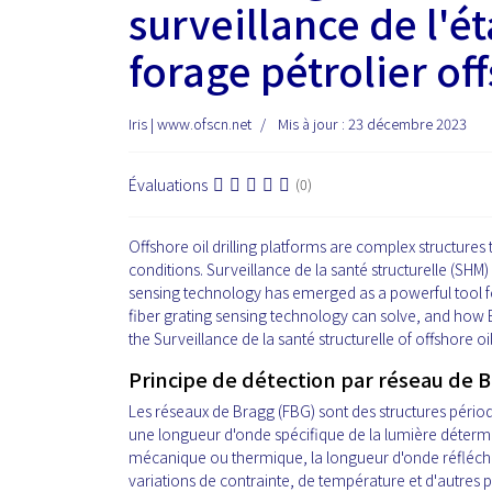
surveillance de l'é
forage pétrolier of
Iris | www.ofscn.net
Mis à jour : 23 décembre 2023
Évaluations
(0)
Offshore oil drilling platforms are complex structur
conditions. Surveillance de la santé structurelle (SHM) is
sensing technology has emerged as a powerful tool for 
fiber grating sensing technology can solve, and how 
the Surveillance de la santé structurelle of offshore oil
Principe de détection par réseau de B
Les réseaux de Bragg (FBG) sont des structures périodi
une longueur d'onde spécifique de la lumière détermi
mécanique ou thermique, la longueur d'onde réfléchie
variations de contrainte, de température et d'autres 