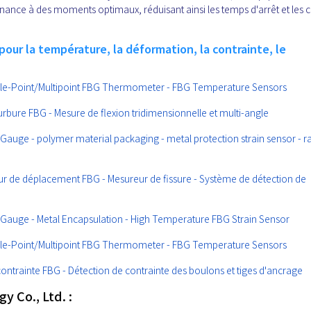
nance à des moments optimaux, réduisant ainsi les temps d'arrêt et les 
our la température, la déformation, la contrainte, le
ngle-Point/Multipoint FBG Thermometer - FBG Temperature Sensors
bure FBG - Mesure de flexion tridimensionnelle et multi-angle
 Gauge - polymer material packaging - metal protection strain sensor - 
r de déplacement FBG - Mesureur de fissure - Système de détection de
n Gauge - Metal Encapsulation - High Temperature FBG Strain Sensor
ngle-Point/Multipoint FBG Thermometer - FBG Temperature Sensors
ontrainte FBG - Détection de contrainte des boulons et tiges d'ancrage
 Co., Ltd. :