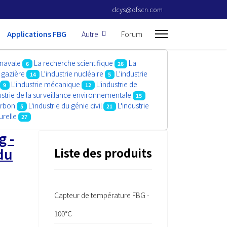
dcys@ofscn.com
Applications FBG
Autre
Forum
 navale
La recherche scientifique
La
6
26
t gazière
L'industrie nucléaire
L'industrie
14
5
L'industrie mécanique
L'industrie de
9
12
ustrie de la surveillance environnementale
15
harbon
L'industrie du génie civil
L'industrie
5
21
urelle
27
g -
du
Liste des produits
Capteur de température FBG -
100℃