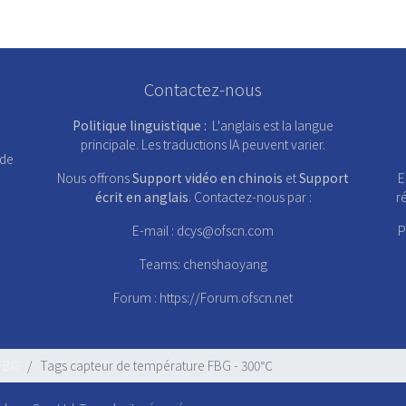
Contactez-nous
Politique linguistique :
L'anglais est la langue
principale. Les traductions IA peuvent varier.
 de
Nous offrons
Support vidéo en chinois
et
Support
E
écrit en anglais
. Contactez-nous par :
r
E-mail :
dcys@ofscn.com
P
Teams: chenshaoyang
Forum :
https://Forum.ofscn.net
 FBG
Tags capteur de température FBG - 300℃