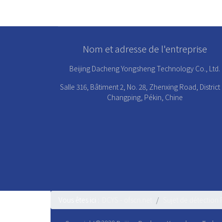
Nom et adresse de l'entreprise
Beijing Dacheng Yongsheng Technology Co., Ltd.
Salle 316, Bâtiment 2, No. 28, Zhenxing Road, District
Changping, Pékin, Chine
Vous êtes ici :
DCYS - ofscn.net
Sujet de détection