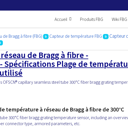
Accueil
Produits FBG
Wiki FBG
Capteur 
 de Bragg à fibre (FBG)
Capteur de température FBG
9
9
0
réseau de Bragg à fibre -
 Spécifications Plage de températ
utilisé
's OFSCN® capillary seamless steel tube 300°C fiber bragg grating tempe
de température à réseau de Bragg à fibre de 300°C
 tube 300°C fiber bragg grating temperature sensor, including an overvie
iber connector type, armored parameters, etc.