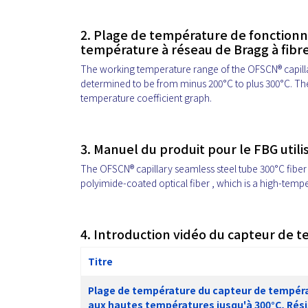
2. Plage de température de fonction
température à réseau de Bragg à fibr
The working temperature range of the OFSCN® capillar
determined to be from minus 200°C to plus 300°C. The
temperature coefficient graph.
3. Manuel du produit pour le FBG utili
The OFSCN® capillary seamless steel tube 300°C fiber
polyimide-coated optical fiber , which is a high-tempe
4. Introduction vidéo du capteur de t
Titre
Plage de température du capteur de températ
aux hautes températures jusqu'à 300°C, Rés