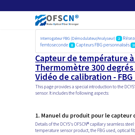
Réseau
Interrogateur FBG (Démodulateur/Analyseur)
2
Capteurs FBG personnalisés
femtoseconde
8
1
Capteur de température à 
Thermomètre 300 degrés -
Vidéo de calibration - FBG 
This page provides a special introduction to the DCYS
sensor. It includes the following aspects:
1. Manuel du produit pour le capteur 
Details of the DCYS's OFSCN® capillary seamless steel
temperature sensor product, the FBG used, optical f