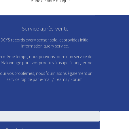
Bride de fibre optique
Service après-vente
DCYS records every sensor sold, et provides initial
information query service.
n même temps, nous pouvons fournir un service de
éétalonnage pour vos produits à usage à long terme.
our vos problèmes, nous fournissons également un
service rapide par e-mail / Teams / Forum.