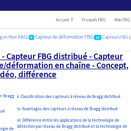
Accueil
Produits FBG
Wiki FBG
Capteur de déformation FBG
Capteurs FBG p
 en fibre (FBG)
9
15
- Capteur FBG distribué - Capteur
e/déformation en chaîne - Concept,
idéo, différence
er Bragg
Ⅱ. Classification des capteurs à réseau de Bragg distribué
Ⅳ. Avantages des capteurs à réseau de Bragg distribué
bué
Ⅵ. Différence entre les applications de la technologie de
détection par réseau de Bragg distribué et la technologie de
logie de