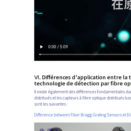
Ⅵ. Différences d'application entre la 
technologie de détection par fibre op
Il existe également des différences fondamentales dan
distribués et les capteurs à fibre optique distribués b
sont les suivantes :
Difference between Fiber Bragg Grating Sensors et Di