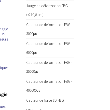
t
Jauge de déformation FBG
(≤10,8 cm)
Capteur de déformation FBG -
ragg à
3000με
DCYS
mesure
Capteur de déformation FBG -
6000με
Capteur de déformation FBG -
siques
25000με
Capteur de déformation FBG -
400000με
ogie
Capteur de force 3D FBG
bués