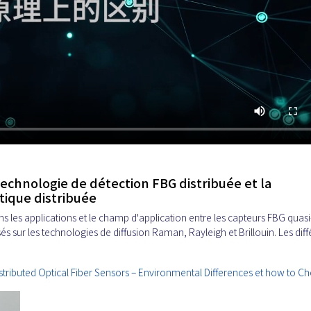
technologie de détection FBG distribuée et la
tique distribuée
s les applications et le champ d'application entre les capteurs FBG quasi
asés sur les technologies de diffusion Raman, Rayleigh et Brillouin. Les dif
stributed Optical Fiber Sensors – Environmental Differences et how to C