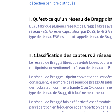
détection par fibre distribuée
Ⅰ. Qu'est-ce qu'un réseau de Bragg di
DCYS fabrique plusieurs réseaux de Bragg à fibres av
réseau FBG. Après encapsulation par DCYS, le FBG Arr
type de réseau FBG est parfois appelé réseau de Bragg
Ⅱ. Classification des capteurs à résea
Le réseau de Bragg à fibres quasi-distribuées couram
multipoints conventionnel et réseau de réseaux de Bragg
Le réseau de Bragg multipoint conventionnel est dém
conséquent, le nombre de réseaux de Bragg utilisable
démodulateur, comme la bande C ou C+L couramment 
type de réseau de Bragg distribué ne peut mesurer q
Le réseau de Bragg à faible réflectivité est démodulé
par répartition en fréquence et par répartition dans 