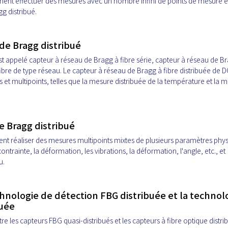
ement effectuer des mesures avec un nombre infini de points de mesure e
g distribué.
de Bragg distribué
t appelé capteur à réseau de Bragg à fibre série, capteur à réseau de B
fibre de type réseau. Le capteur à réseau de Bragg à fibre distribuée de 
et multipoints, telles que la mesure distribuée de la température et la 
e Bragg distribué
ent réaliser des mesures multipoints mixtes de plusieurs paramètres phy
trainte, la déformation, les vibrations, la déformation, l'angle, etc., et
u.
chnologie de détection FBG distribuée et la technol
buée
re les capteurs FBG quasi-distribués et les capteurs à fibre optique distri