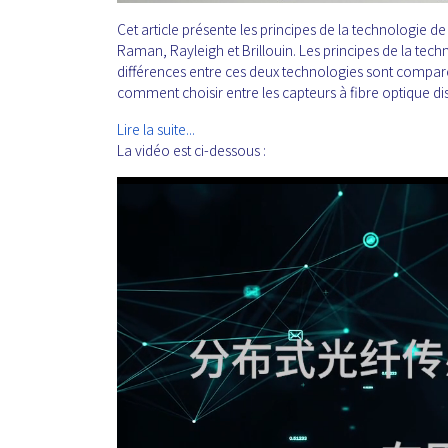
Cet article présente les principes de la technologie de
Raman, Rayleigh et Brillouin. Les principes de la tec
différences entre ces deux technologies sont comparé
comment choisir entre les capteurs à fibre optique dis
Lire la suite...
La vidéo est ci-dessous :