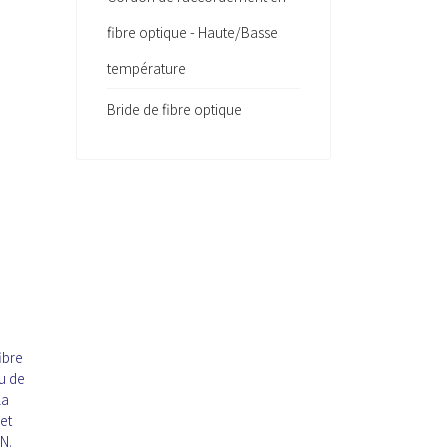
fibre optique - Haute/Basse
température
Bride de fibre optique
ibre
u de
la
et
N.