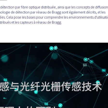
 détection par fibre optique distribuée, ainsi que les concepts de diffusion
hnologie de détection par réseau de Bragg sont également décrits, et les
es. Cela pose les bases pour comprendre les environnements d'utilisati
tribués et les capteurs à réseau de Bragg.