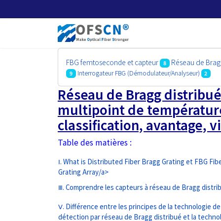
FBG femtoseconde et capteur
Réseau de Bragg
8
Interrogateur FBG (Démodulateur/Analyseur)
9
2
Réseau de Bragg distribué 
multipoint de températur
classification, avantage, v
Table des matières :
Ⅰ. What is Distributed Fiber Bragg Grating et FBG Fib
Grating Array/a>
Ⅲ. Comprendre les capteurs à réseau de Bragg distri
Ⅴ. Différence entre les principes de la technologie de
détection par réseau de Bragg distribué et la techno