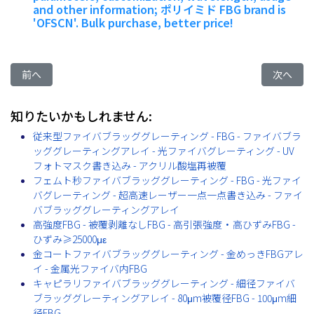
and other information; ポリイミド FBG brand is
'OFSCN'. Bulk purchase, better price!
前の記事へ: 従来型ファイバブラッググレーティング - FBG - フ
次の記事
前へ
次へ
知りたいかもしれません:
従来型ファイバブラッググレーティング - FBG - ファイバブラ
ッググレーティングアレイ - 光ファイバグレーティング - UV
フォトマスク書き込み - アクリル酸塩再被覆
フェムト秒ファイバブラッググレーティング - FBG - 光ファイ
バグレーティング - 超高速レーザー一点一点書き込み - ファイ
バブラッググレーティングアレイ
高強度FBG - 被覆剥離なしFBG - 高引張強度・高ひずみFBG -
ひずみ≥25000με
金コートファイバブラッググレーティング - 金めっきFBGアレ
イ - 金属光ファイバ内FBG
キャピラリファイバブラッググレーティング - 細径ファイバ
ブラッググレーティングアレイ - 80μm被覆径FBG - 100μm細
径FBG