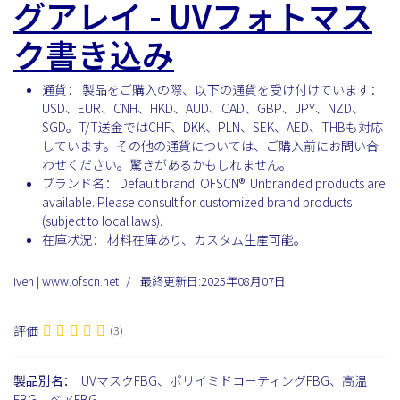
グアレイ - UVフォトマス
ク書き込み
通貨：
製品をご購入の際、以下の通貨を受け付けています：
USD、EUR、CNH、HKD、AUD、CAD、GBP、JPY、NZD、
SGD。T/T送金ではCHF、DKK、PLN、SEK、AED、THBも対応
しています。その他の通貨については、ご購入前にお問い合
わせください。驚きがあるかもしれません。
ブランド名：
Default brand: OFSCN®. Unbranded products are
available. Please consult for customized brand products
(subject to local laws).
在庫状況：
材料在庫あり、カスタム生産可能。
Iven | www.ofscn.net
最終更新日:2025年08月07日
評価
(3)
製品別名：
UVマスクFBG、ポリイミドコーティングFBG、高温
FBG、ベアFBG。