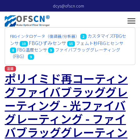
dcys@ofscn.com
カスタマイズFBGセ
FBGインタロゲータ（復調器/分析器）
2
FBGひずみセンサ
ンサ
フェムト秒FBGとセンサ
10
15
FBG温度センサ
ファイバブラッググレーティング
8
9
（FBG）
9
注目
ポリイミド再コーティン
グファイバブラッググレ
ーティング - 光ファイバ
グレーティング - ファイ
バブラッググレーティン