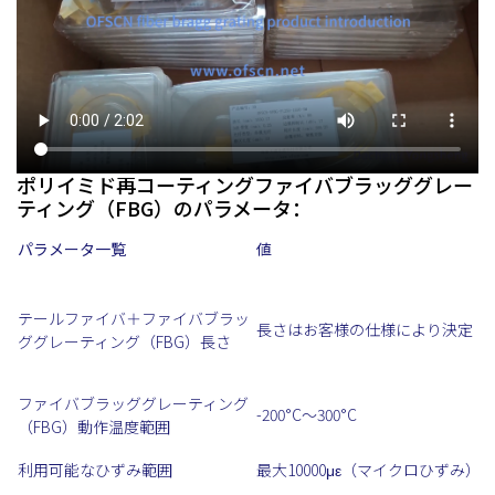
ポリイミド再コーティングファイバブラッググレー
ティング（FBG）のパラメータ：
パラメータ一覧
値
テールファイバ＋ファイバブラッ
長さはお客様の仕様により決定
ググレーティング（FBG）長さ
ファイバブラッググレーティング
-200°C～300°C
（FBG）動作温度範囲
利用可能なひずみ範囲
最大10000με（マイクロひずみ）