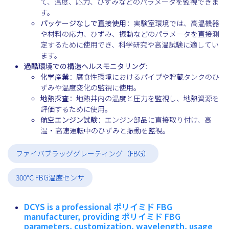
て、温度、応力、ひずみなどのパラメータを監視できま
す。
パッケージなしで直接使用
：実験室環境では、高温機器
や材料の応力、ひずみ、振動などのパラメータを直接測
定するために使用でき、科学研究や高温試験に適してい
ます。
過酷環境での構造ヘルスモニタリング
:
化学産業
：腐食性環境におけるパイプや貯蔵タンクのひ
ずみや温度変化の監視に使用。
地熱探査
：地熱井内の温度と圧力を監視し、地熱資源を
評価するために使用。
航空エンジン試験
：エンジン部品に直接取り付け、高
温・高速運転中のひずみと振動を監視。
ファイバブラッググレーティング（FBG）
300℃ FBG温度センサ
DCYS is a professional ポリイミド FBG
manufacturer, providing ポリイミド FBG
parameters, customization, wavelength, usage