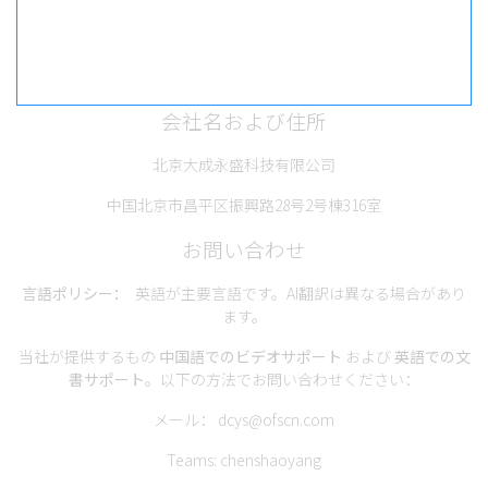
会社名および住所
北京大成永盛科技有限公司
中国北京市昌平区振興路28号2号棟316室
お問い合わせ
言語ポリシー：
英語が主要言語です。AI翻訳は異なる場合があり
ます。
当社が提供するもの
中国語でのビデオサポート
および
英語での文
書サポート
。以下の方法でお問い合わせください：
メール：
dcys@ofscn.com
Teams: chenshaoyang