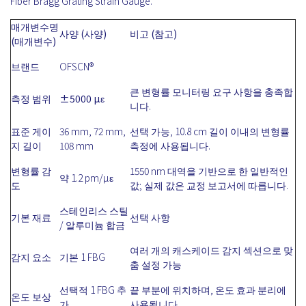
Fiber Bragg Grating Strain Gauge.
매개변수명
사양 (사양)
비고 (참고)
(매개변수)
브랜드
OFSCN®
큰 변형률 모니터링 요구 사항을 충족합
측정 범위
±5000 µε
니다.
표준 게이
36 mm, 72 mm,
선택 가능, 10.8 cm 길이 이내의 변형률
지 길이
108 mm
측정에 사용됩니다.
변형률 감
1550 nm 대역을 기반으로 한 일반적인
약 1.2 pm/µε
도
값; 실제 값은 교정 보고서에 따릅니다.
스테인리스 스틸
기본 재료
선택 사항
/ 알루미늄 합금
여러 개의 캐스케이드 감지 섹션으로 맞
감지 요소
기본 1 FBG
춤 설정 가능
선택적 1 FBG 추
끝 부분에 위치하며, 온도 효과 분리에
온도 보상
가
사용됩니다.