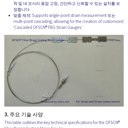
착
및
네 모서리 용접 고정
, 간단하고 신뢰할 수 있는 설치를 보
장합니다.
맞춤 제작:
Supports single-point strain measurement 또는
multi-point cascading, allowing for the creation of customized
'Cascaded OFSCN® FBG Strain Gauges.'
3. 주요 기술 사양
This table outlines the key technical specifications for the OFSCN®