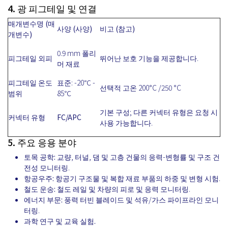
4. 광 피그테일 및 연결
매개변수명 (매
사양 (사양)
비고 (참고)
개변수)
0.9 mm 폴리
피그테일 외피
뛰어난 보호 기능을 제공합니다.
머 재료
피그테일 온도
표준: -20℃ -
선택적 고온 200°C /250 °C
범위
85℃
기본 구성; 다른 커넥터 유형은 요청 시
커넥터 유형
FC/APC
사용 가능합니다.
5. 주요 응용 분야
토목 공학:
교량, 터널, 댐 및 고층 건물의 응력-변형률 및 구조 건
전성 모니터링.
항공우주:
항공기 구조물 및 복합 재료 부품의 하중 및 변형 시험.
철도 운송:
철도 레일 및 차량의 피로 및 응력 모니터링.
에너지 부문:
풍력 터빈 블레이드 및 석유/가스 파이프라인 모니
터링.
과학 연구 및 교육 실험.