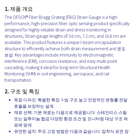
1. 제품 개요
The OFSCN® Fiber Bragg Grating (FBG) Strain Gauge is a high-
performance, high-precision fiber optic sensing product specifically
designed for highly reliable strain and stress monitoring in
structures, Strain gauge lengths of 3.6 cm, 7.2 cm, and 10.8 cm are
available. This product features a unique I-beam encapsulation
structure to efficiently achieve both strain measurement and 온도
보상. Key advantages include immunity to electromagnetic
interference (EMI), corrosion resistance, and easy multi-point
cascading, making it ideal for long-term Structural Health
Monitoring (SHM) in civil engineering, aerospace, and rail
transportation.
2. 구조 및 특징
독점 디자인:
특별한 특징:
I-빔 구조
높고 안정적인 변형률 전달
효율을 보장하는 설계.
재료 선택:
기본 재료는 다음으로 제공됩니다:
스테인리스 스틸
또는
알루미늄 합금
다양한 환경 조건 및 모니터링 대상 구조 재
료에 맞게.
유연한 설치:
주요 고정 방법은 다음과 같습니다:
접착식 표면 장