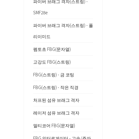
파이버 브래그 격자(스트링) -
SMF28e
파이버 브래그 격자(스트링) - 폴
리이미드
펨토초 FBG(문자열)
고강도 FBG(스트링)
FBG(스트링) - 금 코팅
FBG(스트링) - 작은 직경
처프된 섬유 브래그 격자
레이저 섬유 브래그 격자
멀티코어 FBG(문자열)
FBG 인터로게이터 - 고속/주파