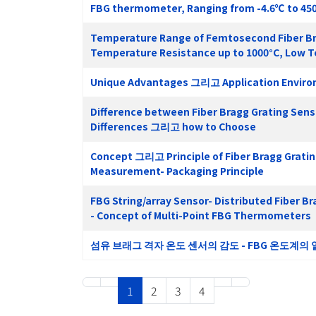
FBG thermometer, Ranging from -4.6℃ to 4
Temperature Range of Femtosecond Fiber Br
Temperature Resistance up to 1000°C, Low 
Unique Advantages 그리고 Application Environm
Difference between Fiber Bragg Grating Sen
Differences 그리고 how to Choose
Concept 그리고 Principle of Fiber Bragg Gratin
Measurement- Packaging Principle
FBG String/array Sensor- Distributed Fiber B
- Concept of Multi-Point FBG Thermometers
섬유 브래그 격자 온도 센서의 감도 - FBG 온도계의 
1
2
3
4