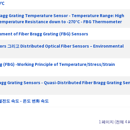
50℃
agg Grating Temperature Sensor - Temperature Range: High
Temperature Resistance down to -270°C - FBG Thermometer
ent of Fiber Bragg Grating (FBG) Sensors
sors 그리고 Distributed Optical Fiber Sensors – Environmental
g (FBG) -Working Principle of Temperature/Stress/Strain
ragg Grating Sensors - Quasi-Distributed Fiber Bragg Grating Se
열전도 속도 - 온도 변화 속도
1 페이지 (전체 4