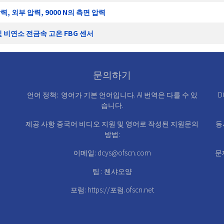
압력, 외부 압력, 9000 N의 측면 압력
 비연소 전금속 고온 FBG 센서
문의하기
언어 정책:
영어가 기본 언어입니다. AI 번역은 다를 수 있
D
습니다.
제공 사항
중국어 비디오 지원
및
영어로 작성된 지원
문의
동
방법:
이메일:
dcys@ofscn.com
문
팀 : 첸샤오양
포럼:
https://포럼.ofscn.net