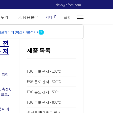
dcys@ofscn.com
G 위키
FBG 응용 분야
기타
포럼
인터로게이터 (복조기/분석기)
2
열 전
 저
제품 목록
FBG 온도 센서 - 100℃
적 측정
FBG 온도 센서 - 300℃
 측정),
FBG 온도 센서 - 500℃
정으로,
FBG 온도 센서 - 800℃
및 데이
초저온 FBG 온도 센서