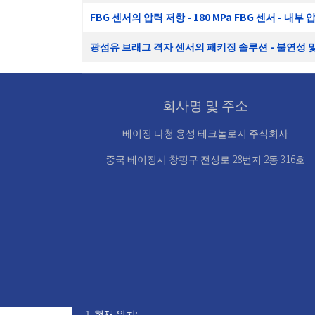
FBG 센서의 압력 저항 - 180 MPa FBG 센서 - 내부 
광섬유 브래그 격자 센서의 패키징 솔루션 - 불연성 및
회사명 및 주소
베이징 다청 융성 테크놀로지 주식회사
중국 베이징시 창핑구 전싱로 28번지 2동 316호
현재 위치: