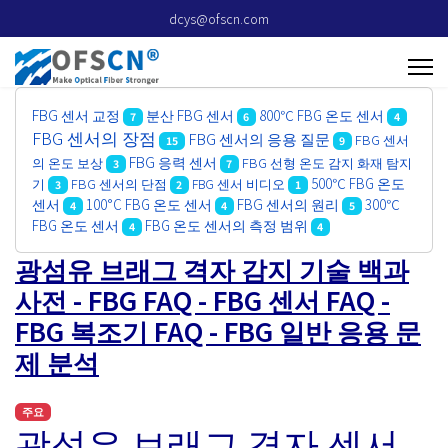
dcys@ofscn.com
FBG 센서 교정
분산 FBG 센서
800℃ FBG 온도 센서
7
6
4
FBG 센서의 장점
FBG 센서의 응용 질문
FBG 센서
15
9
FBG 응력 센서
의 온도 보상
FBG 선형 온도 감지 화재 탐지
3
7
500℃ FBG 온도
기
FBG 센서의 단점
FBG 센서 비디오
3
2
1
센서
100°C FBG 온도 센서
FBG 센서의 원리
300℃
4
4
5
FBG 온도 센서
FBG 온도 센서의 측정 범위
4
4
광섬유 브래그 격자 감지 기술 백과
사전 - FBG FAQ - FBG 센서 FAQ -
FBG 복조기 FAQ - FBG 일반 응용 문
제 분석
주요
광섬유 브래그 격자 센서