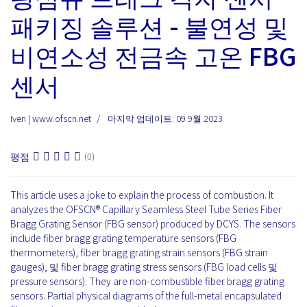
패키징 솔루션 - 불연성 및
비연소성 전금속 고온 FBG
센서
Iven | www.ofscn.net
마지막 업데이트: 09 9월 2023
평점
(0)
This article uses a joke to explain the process of combustion. It
analyzes the OFSCN® Capillary Seamless Steel Tube Series Fiber
Bragg Grating Sensor (FBG sensor) produced by DCYS. The sensors
include fiber bragg grating temperature sensors (FBG
thermometers), fiber bragg grating strain sensors (FBG strain
gauges), 및 fiber bragg grating stress sensors (FBG load cells 및
pressure sensors). They are non-combustible fiber bragg grating
sensors. Partial physical diagrams of the full-metal encapsulated