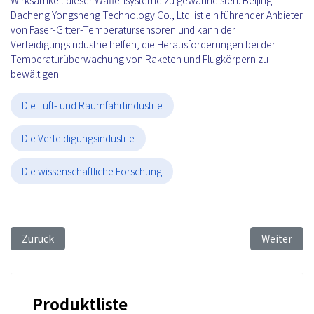
Dacheng Yongsheng Technology Co., Ltd. ist ein führender Anbieter
von Faser-Gitter-Temperatursensoren und kann der
Verteidigungsindustrie helfen, die Herausforderungen bei der
Temperaturüberwachung von Raketen und Flugkörpern zu
bewältigen.
Die Luft- und Raumfahrtindustrie
Die Verteidigungsindustrie
Die wissenschaftliche Forschung
Vorheriger Beitrag: FBG Sensing Technology for Strain Monitor
Nächster B
Zurück
Weiter
Produktliste