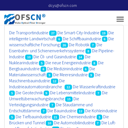
dcys@ofscn.com
Die Transportindustrie
Die Smart-City-Industrie
Die
27
19
intelligente Landwirtschaft
Die Schiffbauindustrie
Die
6
6
wissenschaftliche Forschung
Die Robotik
Die
26
7
Eisenbahn- und Schienenverkehrssysteme
Die Pipeline-
8
Industrie
Die Öl- und Gasindustrie
Die
10
14
Nuklearindustrie
Die neue Energieindustrie
Die
5
8
Bergbauindustrie
Die Medizinindustrie
Die
6
6
Materialwissenschaft
Die Meeresindustrie
Die
9
9
Maschinenbauindustrie
Die
12
Industrieautomationsbranche
Die Wasserkraftindustrie
12
Die Geotechnik
Die Lebensmittelindustrie
Die
5
9
7
Umweltüberwachungsbranche
Die
15
Verteidigungsindustrie
Die Staudämme und
7
Erdschüttdämme
Die Bauindustrie
Die Kohleindustrie
7
12
Die Tiefbauindustrie
Die Chemieindustrie
Die
5
21
5
Brücken und Tunnel
Die Automobilindustrie
Die Luft-
10
7