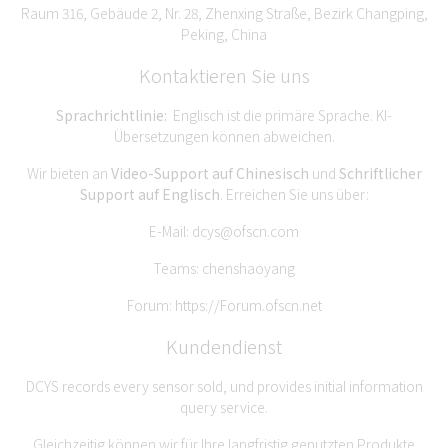
Raum 316, Gebäude 2, Nr. 28, Zhenxing Straße, Bezirk Changping,
Peking, China
Kontaktieren Sie uns
Sprachrichtlinie:
Englisch ist die primäre Sprache. KI-
Übersetzungen können abweichen.
Wir bieten an
Video-Support auf Chinesisch
und
Schriftlicher
Support auf Englisch
. Erreichen Sie uns über:
E-Mail:
dcys@ofscn.com
Teams: chenshaoyang
Forum:
https://Forum.ofscn.net
Kundendienst
DCYS records every sensor sold, und provides initial information
query service.
Gleichzeitig können wir für Ihre langfristig genutzten Produkte