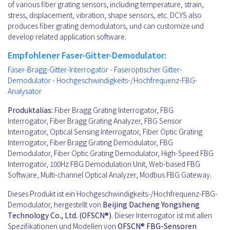
of various fiber grating sensors, including temperature, strain,
stress, displacement, vibration, shape sensors, etc. DCYS also
produces fiber grating demodulators, und can customize und
develop related application software.
Empfohlener Faser-Gitter-Demodulator:
Faser-Bragg-Gitter-Interrogator - Faseroptischer Gitter-
Demodulator - Hochgeschwindigkeits-/Hochfrequenz-FBG-
Analysator
Produktalias:
Fiber Bragg Grating Interrogator, FBG
Interrogator, Fiber Bragg Grating Analyzer, FBG Sensor
Interrogator, Optical Sensing Interrogator, Fiber Optic Grating
Interrogator, Fiber Bragg Grating Demodulator, FBG
Demodulator, Fiber Optic Grating Demodulator, High-Speed FBG
Interrogator, 100Hz FBG Demodulation Unit, Web-based FBG
Software, Multi-channel Optical Analyzer, Modbus FBG Gateway.
Dieses Produkt ist ein Hochgeschwindigkeits-/Hochfrequenz-FBG-
Demodulator, hergestellt von
Beijing Dacheng Yongsheng
Technology Co., Ltd. (OFSCN®)
. Dieser Interrogator ist mit allen
Spezifikationen und Modellen von
OFSCN®
FBG-Sensoren