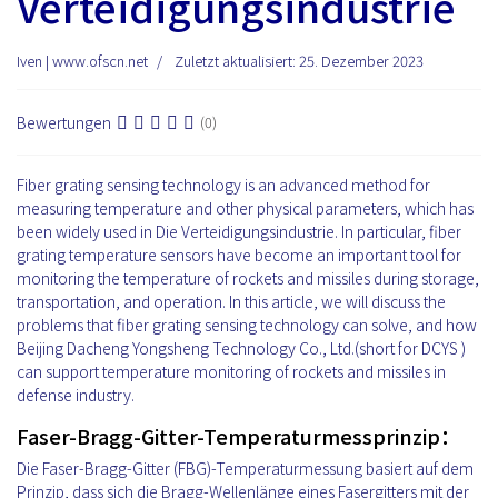
Verteidigungsindustrie
Iven | www.ofscn.net
Zuletzt aktualisiert: 25. Dezember 2023
Bewertungen
(0)
Fiber grating sensing technology is an advanced method for
measuring temperature and other physical parameters, which has
been widely used in Die Verteidigungsindustrie. In particular, fiber
grating temperature sensors have become an important tool for
monitoring the temperature of rockets and missiles during storage,
transportation, and operation. In this article, we will discuss the
problems that fiber grating sensing technology can solve, and how
Beijing Dacheng Yongsheng Technology Co., Ltd.(short for DCYS )
can support temperature monitoring of rockets and missiles in
defense industry.
Faser-Bragg-Gitter-Temperaturmessprinzip：
Die Faser-Bragg-Gitter (FBG)-Temperaturmessung basiert auf dem
Prinzip, dass sich die Bragg-Wellenlänge eines Fasergitters mit der