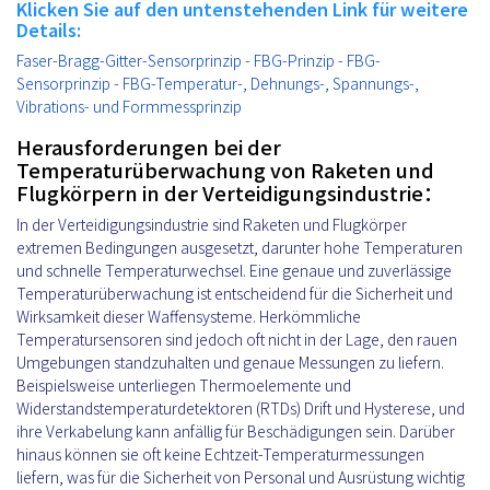
Klicken Sie auf den untenstehenden Link für weitere
Details:
Faser-Bragg-Gitter-Sensorprinzip - FBG-Prinzip - FBG-
Sensorprinzip - FBG-Temperatur-, Dehnungs-, Spannungs-,
Vibrations- und Formmessprinzip
Herausforderungen bei der
Temperaturüberwachung von Raketen und
Flugkörpern in der Verteidigungsindustrie：
In der Verteidigungsindustrie sind Raketen und Flugkörper
extremen Bedingungen ausgesetzt, darunter hohe Temperaturen
und schnelle Temperaturwechsel. Eine genaue und zuverlässige
Temperaturüberwachung ist entscheidend für die Sicherheit und
Wirksamkeit dieser Waffensysteme. Herkömmliche
Temperatursensoren sind jedoch oft nicht in der Lage, den rauen
Umgebungen standzuhalten und genaue Messungen zu liefern.
Beispielsweise unterliegen Thermoelemente und
Widerstandstemperaturdetektoren (RTDs) Drift und Hysterese, und
ihre Verkabelung kann anfällig für Beschädigungen sein. Darüber
hinaus können sie oft keine Echtzeit-Temperaturmessungen
liefern, was für die Sicherheit von Personal und Ausrüstung wichtig