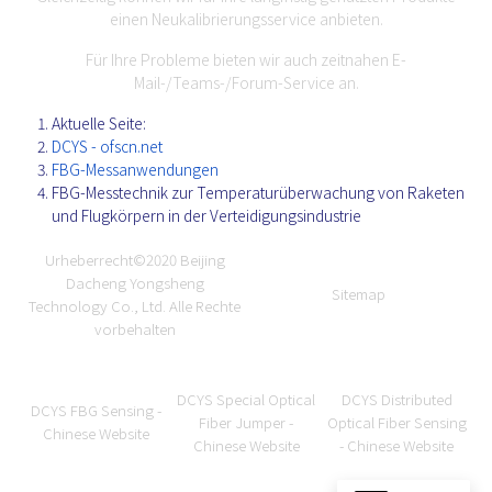
einen Neukalibrierungsservice anbieten.
Für Ihre Probleme bieten wir auch zeitnahen E-
Mail-/Teams-/Forum-Service an.
Aktuelle Seite:
DCYS - ofscn.net
FBG-Messanwendungen
FBG-Messtechnik zur Temperaturüberwachung von Raketen
und Flugkörpern in der Verteidigungsindustrie
Urheberrecht©2020
Beijing
Dacheng Yongsheng
Sitemap
Technology Co., Ltd.
Alle Rechte
vorbehalten
DCYS Special Optical
DCYS Distributed
DCYS FBG Sensing -
Fiber Jumper -
Optical Fiber Sensing
Chinese Website
Chinese Website
- Chinese Website