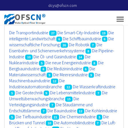
dcys@ofscn.com
Die Transportindustrie
Die Smart-City-Industrie
Die
27
19
intelligente Landwirtschaft
Die Schiffbauindustrie
Die
6
6
wissenschaftliche Forschung
Die Robotik
Die
26
7
Eisenbahn- und Schienenverkehrssysteme
Die Pipeline-
8
Industrie
Die Öl- und Gasindustrie
Die
10
14
Nuklearindustrie
Die neue Energieindustrie
Die
5
8
Bergbauindustrie
Die Medizinindustrie
Die
6
6
Materialwissenschaft
Die Meeresindustrie
Die
9
9
Maschinenbauindustrie
Die
12
Industrieautomationsbranche
Die Wasserkraftindustrie
12
Die Geotechnik
Die Lebensmittelindustrie
Die
5
9
7
Umweltüberwachungsbranche
Die
15
Verteidigungsindustrie
Die Staudämme und
7
Erdschüttdämme
Die Bauindustrie
Die Kohleindustrie
7
12
Die Tiefbauindustrie
Die Chemieindustrie
Die
5
21
5
Brücken und Tunnel
Die Automobilindustrie
Die Luft-
10
7