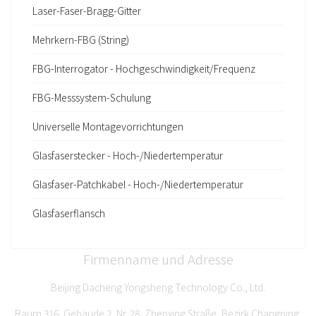
Laser-Faser-Bragg-Gitter
Mehrkern-FBG (String)
FBG-Interrogator - Hochgeschwindigkeit/Frequenz
FBG-Messsystem-Schulung
Universelle Montagevorrichtungen
Glasfaserstecker - Hoch-/Niedertemperatur
Glasfaser-Patchkabel - Hoch-/Niedertemperatur
Glasfaserflansch
Firmenname und Adresse
Beijing Dacheng Yongsheng Technology Co., Ltd.
Raum 316, Gebäude 2, Nr. 28, Zhenxing Straße, Bezirk Changping,