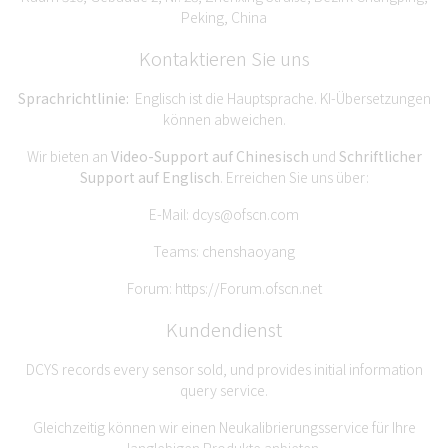
Peking, China
Kontaktieren Sie uns
Sprachrichtlinie:
Englisch ist die Hauptsprache. KI-Übersetzungen
können abweichen.
Wir bieten an
Video-Support auf Chinesisch
und
Schriftlicher
Support auf Englisch
. Erreichen Sie uns über:
E-Mail:
dcys@ofscn.com
Teams: chenshaoyang
Forum:
https://Forum.ofscn.net
Kundendienst
DCYS records every sensor sold, und provides initial information
query service.
Gleichzeitig können wir einen Neukalibrierungsservice für Ihre
langlebigen Produkte anbieten.