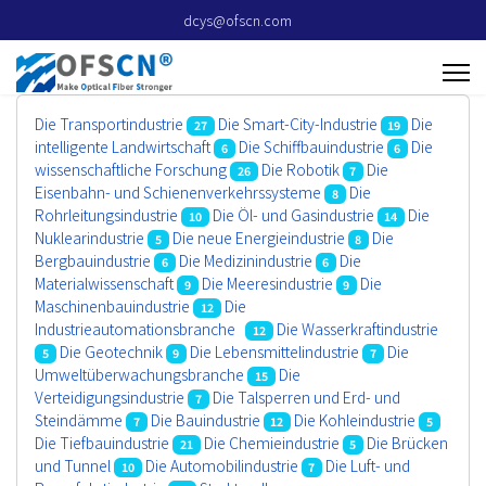
dcys@ofscn.com
Die Transportindustrie
Die Smart-City-Industrie
Die
27
19
intelligente Landwirtschaft
Die Schiffbauindustrie
Die
6
6
wissenschaftliche Forschung
Die Robotik
Die
26
7
Eisenbahn- und Schienenverkehrssysteme
Die
8
Rohrleitungsindustrie
Die Öl- und Gasindustrie
Die
10
14
Nuklearindustrie
Die neue Energieindustrie
Die
5
8
Bergbauindustrie
Die Medizinindustrie
Die
6
6
Materialwissenschaft
Die Meeresindustrie
Die
9
9
Maschinenbauindustrie
Die
12
Industrieautomationsbranche
Die Wasserkraftindustrie
12
Die Geotechnik
Die Lebensmittelindustrie
Die
5
9
7
Umweltüberwachungsbranche
Die
15
Verteidigungsindustrie
Die Talsperren und Erd- und
7
Steindämme
Die Bauindustrie
Die Kohleindustrie
7
12
5
Die Tiefbauindustrie
Die Chemieindustrie
Die Brücken
21
5
und Tunnel
Die Automobilindustrie
Die Luft- und
10
7