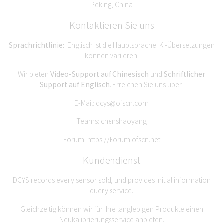
Peking, China
Kontaktieren Sie uns
Sprachrichtlinie:
Englisch ist die Hauptsprache. KI-Übersetzungen
können variieren.
Wir bieten
Video-Support auf Chinesisch
und
Schriftlicher
Support auf Englisch
. Erreichen Sie uns über:
E-Mail:
dcys@ofscn.com
Teams: chenshaoyang
Forum:
https://Forum.ofscn.net
Kundendienst
DCYS records every sensor sold, und provides initial information
query service.
Gleichzeitig können wir für Ihre langlebigen Produkte einen
Neukalibrierungsservice anbieten.