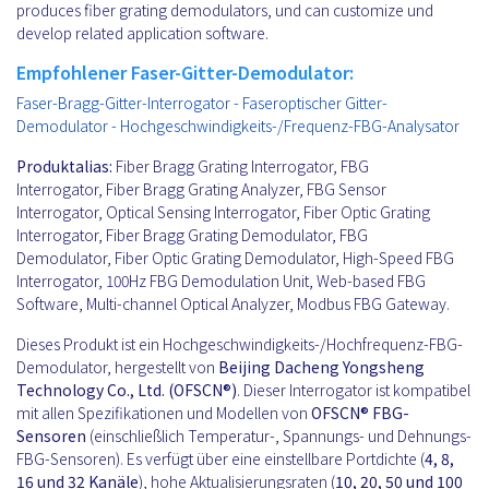
produces fiber grating demodulators, und can customize und
develop related application software.
Empfohlener Faser-Gitter-Demodulator:
Faser-Bragg-Gitter-Interrogator - Faseroptischer Gitter-
Demodulator - Hochgeschwindigkeits-/Frequenz-FBG-Analysator
Produktalias:
Fiber Bragg Grating Interrogator, FBG
Interrogator, Fiber Bragg Grating Analyzer, FBG Sensor
Interrogator, Optical Sensing Interrogator, Fiber Optic Grating
Interrogator, Fiber Bragg Grating Demodulator, FBG
Demodulator, Fiber Optic Grating Demodulator, High-Speed FBG
Interrogator, 100Hz FBG Demodulation Unit, Web-based FBG
Software, Multi-channel Optical Analyzer, Modbus FBG Gateway.
Dieses Produkt ist ein Hochgeschwindigkeits-/Hochfrequenz-FBG-
Demodulator, hergestellt von
Beijing Dacheng Yongsheng
Technology Co., Ltd. (OFSCN®)
. Dieser Interrogator ist kompatibel
mit allen Spezifikationen und Modellen von
OFSCN®
FBG-
Sensoren
(einschließlich Temperatur-, Spannungs- und Dehnungs-
FBG-Sensoren). Es verfügt über eine einstellbare Portdichte (
4, 8,
16 und 32 Kanäle
), hohe Aktualisierungsraten (
10, 20, 50 und 100