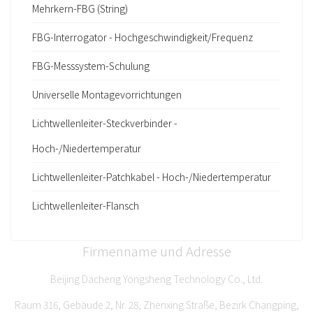
Mehrkern-FBG (String)
FBG-Interrogator - Hochgeschwindigkeit/Frequenz
FBG-Messsystem-Schulung
Universelle Montagevorrichtungen
Lichtwellenleiter-Steckverbinder -
Hoch-/Niedertemperatur
Lichtwellenleiter-Patchkabel - Hoch-/Niedertemperatur
Lichtwellenleiter-Flansch
Firmenname und Adresse
Beijing Dacheng Yongsheng Technology Co., Ltd.
Raum 316, Gebäude 2, Nr. 28, Zhenxing Straße, Bezirk Changping,