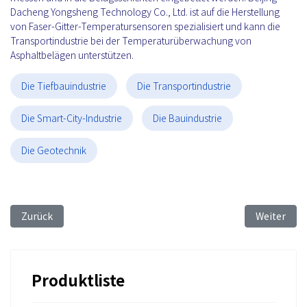
Dacheng Yongsheng Technology Co., Ltd. ist auf die Herstellung
von Faser-Gitter-Temperatursensoren spezialisiert und kann die
Transportindustrie bei der Temperaturüberwachung von
Asphaltbelägen unterstützen.
Die Tiefbauindustrie
Die Transportindustrie
Die Smart-City-Industrie
Die Bauindustrie
Die Geotechnik
Vorheriger Beitrag: FBG Sensing Technology for Monitoring 
Nächster B
Zurück
Weiter
Produktliste