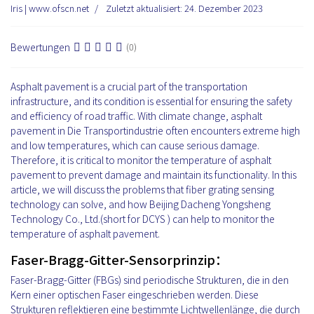
Iris | www.ofscn.net
Zuletzt aktualisiert: 24. Dezember 2023
Bewertungen
(0)
Asphalt pavement is a crucial part of the transportation
infrastructure, and its condition is essential for ensuring the safety
and efficiency of road traffic. With climate change, asphalt
pavement in Die Transportindustrie often encounters extreme high
and low temperatures, which can cause serious damage.
Therefore, it is critical to monitor the temperature of asphalt
pavement to prevent damage and maintain its functionality. In this
article, we will discuss the problems that fiber grating sensing
technology can solve, and how Beijing Dacheng Yongsheng
Technology Co., Ltd.(short for DCYS ) can help to monitor the
temperature of asphalt pavement.
Faser-Bragg-Gitter-Sensorprinzip：
Faser-Bragg-Gitter (FBGs) sind periodische Strukturen, die in den
Kern einer optischen Faser eingeschrieben werden. Diese
Strukturen reflektieren eine bestimmte Lichtwellenlänge, die durch