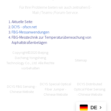
Für Ihre Probleme bieten wir auch zeitnahen E-
Mail-/Teams-/Forum-Service.
Aktuelle Seite:
DCYS - ofscn.net
FBG-Messanwendungen
FBG-Messtechnik zur Temperaturüberwachung von
Asphaltstraßenbelägen
Copyright©2020
Beijing
Dacheng Yongsheng
Sitemap
Technology Co., Ltd.
Alle Rechte
vorbehalten
DCYS Special Optical
DCYS Distributed
DCYS FBG Sensing -
Fiber Jumper -
Optical Fiber Sensing
Chinese Website
Chinese Website
- Chinese Website
DE