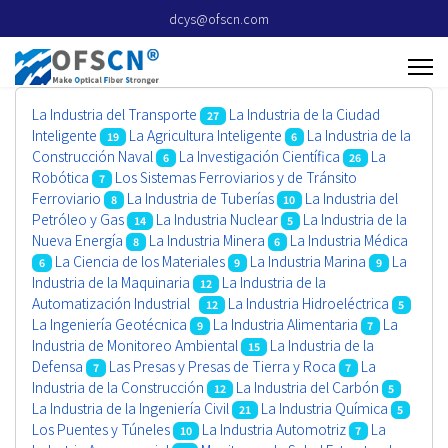
dcys@ofscn.com
La Industria del Transporte
La Industria de la Ciudad
27
Inteligente
La Agricultura Inteligente
La Industria de la
19
6
Construcción Naval
La Investigación Científica
La
6
26
Robótica
Los Sistemas Ferroviarios y de Tránsito
7
Ferroviario
La Industria de Tuberías
La Industria del
8
10
Petróleo y Gas
La Industria Nuclear
La Industria de la
14
5
Nueva Energía
La Industria Minera
La Industria Médica
8
6
La Ciencia de los Materiales
La Industria Marina
La
6
9
9
Industria de la Maquinaria
La Industria de la
12
Automatización Industrial
La Industria Hidroeléctrica
12
5
La Ingeniería Geotécnica
La Industria Alimentaria
La
9
7
Industria de Monitoreo Ambiental
La Industria de la
15
Defensa
Las Presas y Presas de Tierra y Roca
La
7
7
Industria de la Construcción
La Industria del Carbón
12
5
La Industria de la Ingeniería Civil
La Industria Química
21
5
Los Puentes y Túneles
La Industria Automotriz
La
10
7