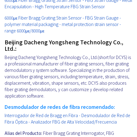
6000με Fiber Bragg Grating Strain Sensor - FBG Strain Gauge - Metal
Encapsulation - High Temperature FBG Strain Sensor
6000με Fiber Bragg Grating Strain Sensor - FBG Strain Gauge -
polymer material packaging - metal protection strain sensor -
range 6000με/8000με
Beijing Dacheng Yongsheng Technology Co.,
Ltd.:
Beijing Dacheng Yongsheng Technology Co., Ltd.(short for DCYS) is
a professional manufacturer of fiber grating sensors, fiber grating
demodulators y system software. Specializing in the production of
various fiber grating sensors, including temperature, strain, stress,
displacement, vibration, shape sensors, etc. DCYS also produces
fiber grating demodulators, y can customize y develop related
application software.
Desmodulador de redes de fibra recomendado:
Interrogador de Red de Bragg en Fibra - Desmodulador de Red de
Fibra Óptica - Analizador FBG de Alta Velocidad/Frecuencia
Alias del Producto:
Fiber Bragg Grating Interrogator, FBG