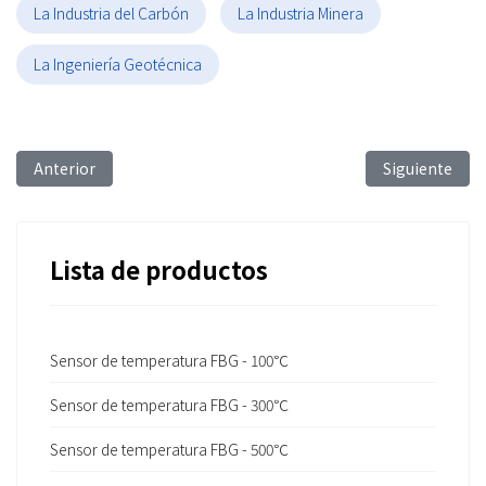
La Industria del Carbón
La Industria Minera
La Ingeniería Geotécnica
Artículo anterior: FBG Sensing Technology for Soil&road Settle
Artículo sigui
Anterior
Siguiente
Lista de productos
Sensor de temperatura FBG - 100℃
Sensor de temperatura FBG - 300℃
Sensor de temperatura FBG - 500℃