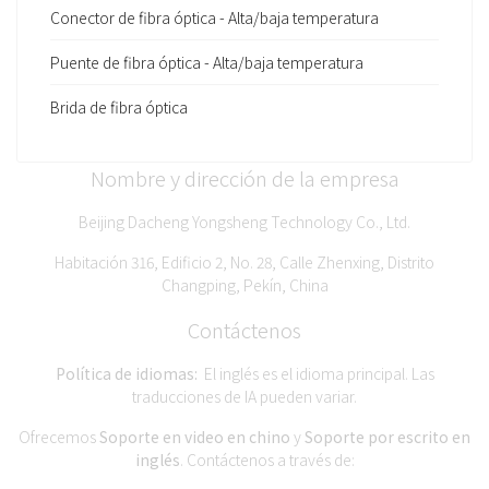
Conector de fibra óptica - Alta/baja temperatura
Puente de fibra óptica - Alta/baja temperatura
Brida de fibra óptica
Nombre y dirección de la empresa
Beijing Dacheng Yongsheng Technology Co., Ltd.
Habitación 316, Edificio 2, No. 28, Calle Zhenxing, Distrito
Changping, Pekín, China
Contáctenos
Política de idiomas:
El inglés es el idioma principal. Las
traducciones de IA pueden variar.
Ofrecemos
Soporte en video en chino
y
Soporte por escrito en
inglés
. Contáctenos a través de: