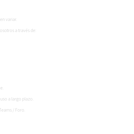
en variar.
sotros a través de:
e.
uso a largo plazo.
Teams / Foro.