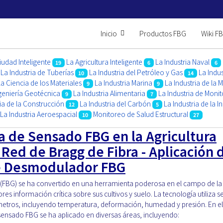
Inicio
Productos FBG
Wiki F
Ciudad Inteligente
La Agricultura Inteligente
La Industria Naval
19
6
6
La Industria de Tuberías
La Industria del Petróleo y Gas
La Indus
10
14
La Ciencia de los Materiales
La Industria Marina
La Industria de la 
9
9
geniería Geotécnica
La Industria Alimentaria
La Industria de Moni
9
7
ia de la Construcción
La Industria del Carbón
La Industria de la In
12
5
La Industria Aeroespacial
Monitoreo de Salud Estructural
10
27
ía de Sensado FBG en la Agricultura
e Red de Bragg de Fibra - Aplicación 
de Desmodulador FBG
 (FBG) se ha convertido en una herramienta poderosa en el campo de la
res información crítica sobre sus cultivos y suelo. La tecnología utiliza 
tros, incluyendo temperatura, deformación, humedad y presión. En el
 sensado FBG se ha aplicado en diversas áreas, incluyendo: