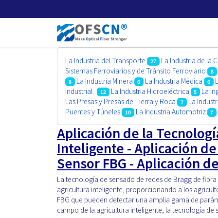
La Industria del Transporte
La Industria de la 
27
Sistemas Ferroviarios y de Tránsito Ferroviario
8
La Industria Minera
La Industria Médica
8
6
6
Industrial
La Industria Hidroeléctrica
La In
12
5
Las Presas y Presas de Tierra y Roca
La Industr
7
Puentes y Túneles
La Industria Automotriz
10
7
Aplicación de la Tecnolog
Inteligente - Aplicación d
Sensor FBG - Aplicación 
La tecnología de sensado de redes de Bragg de fibra
agricultura inteligente, proporcionando a los agriculto
FBG que pueden detectar una amplia gama de paráme
campo de la agricultura inteligente, la tecnología de