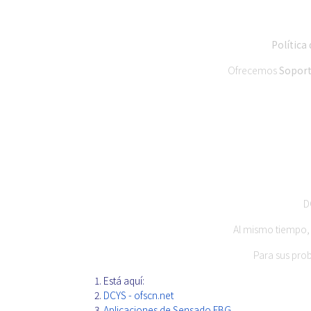
Política
Ofrecemos
Soport
D
Al mismo tiempo, 
Para sus pro
Está aquí:
DCYS - ofscn.net
Aplicaciones de Sensado FBG