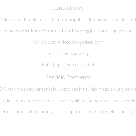
Contáctenos
 de Idiomas:
El inglés es el idioma principal. Las traducciones por IA pued
e en Video en Chino
y
Soporte Escrito en Inglés
. Comuníquese con no
Correo electrónico:
dcys@ofscn.com
Teams: chenshaoyang
Foro:
https://Foro.ofscn.net
Servicio Postventa
CYS records every sensor sold, y provides initial information query servic
podemos proporcionar servicio de recalibración para sus productos de 
blemas, también brindamos servicio oportuno por Correo electrónico / 