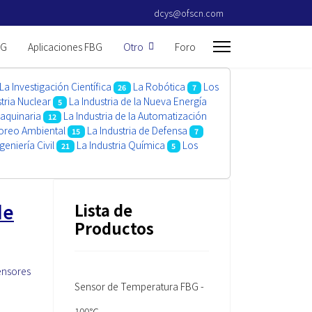
dcys@ofscn.com
BG
Aplicaciones FBG
Otro
Foro
La Investigación Científica
La Robótica
Los
26
7
tria Nuclear
La Industria de la Nueva Energía
5
Maquinaria
La Industria de la Automatización
12
toreo Ambiental
La Industria de Defensa
15
7
geniería Civil
La Industria Química
Los
21
5
de
Lista de
Productos
sensores
Sensor de Temperatura FBG -
100℃