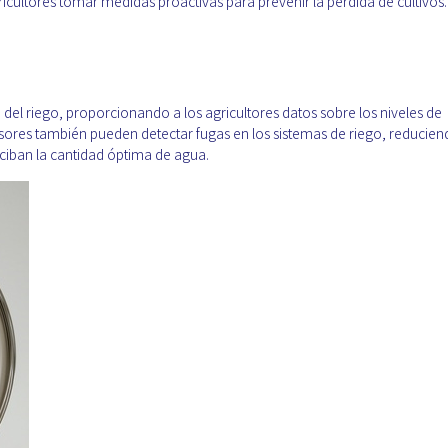
icultores tomar medidas proactivas para prevenir la pérdida de cultivos.
n del riego, proporcionando a los agricultores datos sobre los niveles de
sores también pueden detectar fugas en los sistemas de riego, reducien
ciban la cantidad óptima de agua.