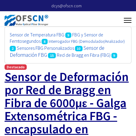
dcys@ofscn.com
Sensor de Temperatura FBG
FBG y Sensor de
9
Femtosegundos
Interrogador FBG (Demodulador/Analizador)
8
Sensor de
Sensores FBG Personalizados
2
10
Deformación FBG
Red de Bragg en Fibra (FBG)
15
9
Destacado
Sensor de Deformación
por Red de Bragg en
Fibra de 6000με - Galga
Extensométrica FBG -
encapsulado en