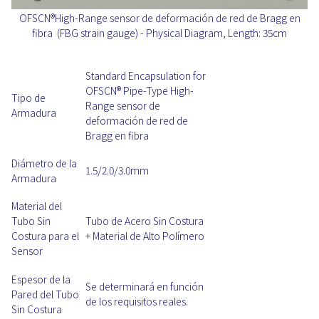
OFSCN®High-Range sensor de deformación de red de Bragg en
fibra (FBG strain gauge) - Physical Diagram, Length: 35cm
Standard Encapsulation for
OFSCN® Pipe-Type High-
Tipo de
Range sensor de
Armadura
deformación de red de
Bragg en fibra
Diámetro de la
1.5/2.0/3.0mm
Armadura
Material del
Tubo Sin
Tubo de Acero Sin Costura
Costura para el
+ Material de Alto Polímero
Sensor
Espesor de la
Se determinará en función
Pared del Tubo
de los requisitos reales.
Sin Costura