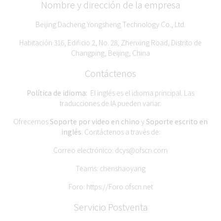
Nombre y dirección de la empresa
Beijing Dacheng Yongsheng Technology Co., Ltd.
Habitación 316, Edificio 2, No. 28, Zhenxing Road, Distrito de
Changping, Beijing, China
Contáctenos
Política de idioma:
El inglés es el idioma principal. Las
traducciones de IA pueden variar.
Ofrecemos
Soporte por video en chino
y
Soporte escrito en
inglés
. Contáctenos a través de:
Correo electrónico:
dcys@ofscn.com
Teams: chenshaoyang
Foro:
https://Foro.ofscn.net
Servicio Postventa