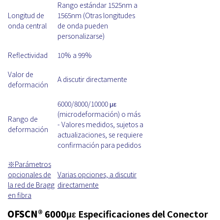
Rango estándar 1525nm a
Longitud de
1565nm (Otras longitudes
onda central
de onda pueden
personalizarse)
Reflectividad
10% a 99%
Valor de
A discutir directamente
deformación
6000/8000/10000 με
(microdeformación) o más
Rango de
- Valores medidos, sujetos a
deformación
actualizaciones, se requiere
confirmación para pedidos
※Parámetros
opcionales de
Varias opciones, a discutir
la red de Bragg
directamente
en fibra
OFSCN® 6000με
Especificaciones del Conector