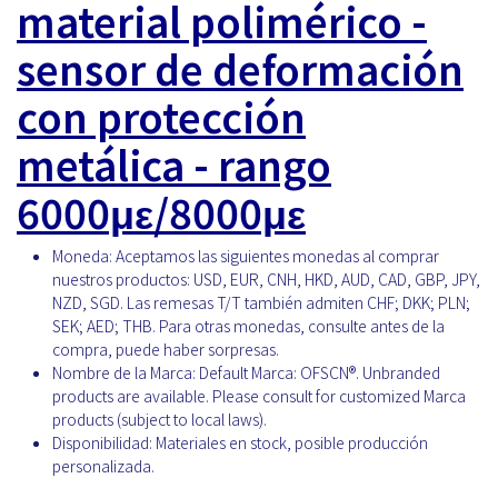
material polimérico -
sensor de deformación
con protección
metálica - rango
6000με/8000με
Moneda:
Aceptamos las siguientes monedas al comprar
nuestros productos: USD, EUR, CNH, HKD, AUD, CAD, GBP, JPY,
NZD, SGD. Las remesas T/T también admiten CHF; DKK; PLN;
SEK; AED; THB. Para otras monedas, consulte antes de la
compra, puede haber sorpresas.
Nombre de la Marca:
Default Marca: OFSCN®. Unbranded
products are available. Please consult for customized Marca
products (subject to local laws).
Disponibilidad:
Materiales en stock, posible producción
personalizada.