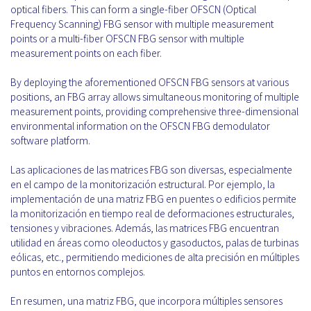
optical fibers. This can form a single-fiber OFSCN (Optical
Frequency Scanning) FBG sensor with multiple measurement
points or a multi-fiber OFSCN FBG sensor with multiple
measurement points on each fiber.
By deploying the aforementioned OFSCN FBG sensors at various
positions, an FBG array allows simultaneous monitoring of multiple
measurement points, providing comprehensive three-dimensional
environmental information on the OFSCN FBG demodulator
software platform.
Las aplicaciones de las matrices FBG son diversas, especialmente
en el campo de la monitorización estructural. Por ejemplo, la
implementación de una matriz FBG en puentes o edificios permite
la monitorización en tiempo real de deformaciones estructurales,
tensiones y vibraciones. Además, las matrices FBG encuentran
utilidad en áreas como oleoductos y gasoductos, palas de turbinas
eólicas, etc., permitiendo mediciones de alta precisión en múltiples
puntos en entornos complejos.
En resumen, una matriz FBG, que incorpora múltiples sensores