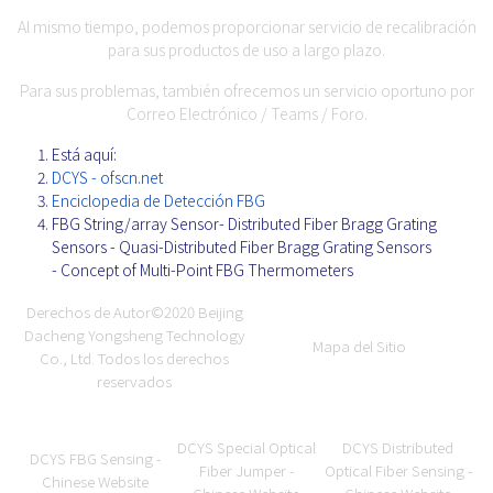
Al mismo tiempo, podemos proporcionar servicio de recalibración
para sus productos de uso a largo plazo.
Para sus problemas, también ofrecemos un servicio oportuno por
Correo Electrónico / Teams / Foro.
Está aquí:
DCYS - ofscn.net
Enciclopedia de Detección FBG
FBG String/array Sensor- Distributed Fiber Bragg Grating
Sensors - Quasi-Distributed Fiber Bragg Grating Sensors
- Concept of Multi-Point FBG Thermometers
Derechos de Autor©2020
Beijing
Dacheng Yongsheng Technology
Mapa del Sitio
Co., Ltd.
Todos los derechos
reservados
DCYS Special Optical
DCYS Distributed
DCYS FBG Sensing -
Fiber Jumper -
Optical Fiber Sensing -
Chinese Website