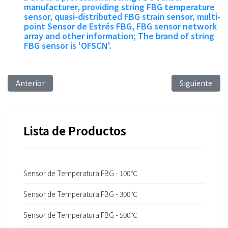
manufacturer, providing string FBG temperature
sensor, quasi-distributed FBG strain sensor, multi-
point Sensor de Estrés FBG, FBG sensor network
array and other information; The brand of string
FBG sensor is 'OFSCN'.
Artículo anterior: Wavelength Range of Fiber Bragg Grating 
Artículo sigu
Anterior
Siguiente
Lista de Productos
Sensor de Temperatura FBG - 100℃
Sensor de Temperatura FBG - 300℃
Sensor de Temperatura FBG - 500℃