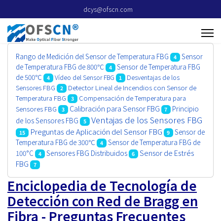
dcys@ofscn.com
Rango de Medición del Sensor de Temperatura FBG
Sensor
4
de Temperatura FBG de 800℃
Sensor de Temperatura FBG
4
de 500℃
Vídeo del Sensor FBG
Desventajas de los
4
1
Sensores FBG
Detector Lineal de Incendios con Sensor de
2
Temperatura FBG
Compensación de Temperatura para
3
Calibración para Sensor FBG
Principio
Sensores FBG
3
7
Ventajas de los Sensores FBG
de los Sensores FBG
5
Preguntas de Aplicación del Sensor FBG
Sensor de
15
9
Temperatura FBG de 300℃
Sensor de Temperatura FBG de
4
Sensor de Estrés
100°C
Sensores FBG Distribuidos
4
6
FBG
7
Enciclopedia de Tecnología de
Detección con Red de Bragg en
Fibra - Preguntas Frecuentes