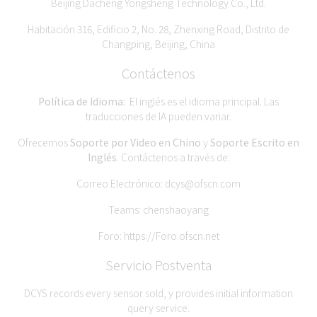
Beijing Dacheng Yongsheng Technology Co., Ltd.
Habitación 316, Edificio 2, No. 28, Zhenxing Road, Distrito de
Changping, Beijing, China
Contáctenos
Política de Idioma:
El inglés es el idioma principal. Las
traducciones de IA pueden variar.
Ofrecemos
Soporte por Video en Chino
y
Soporte Escrito en
Inglés
. Contáctenos a través de:
Correo Electrónico:
dcys@ofscn.com
Teams: chenshaoyang
Foro:
https://Foro.ofscn.net
Servicio Postventa
DCYS records every sensor sold, y provides initial information
query service.