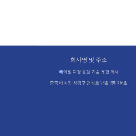
회사명 및 주소
베이징 다청 용성 기술 유한 회사
중국 베이징 창핑구 전싱로 28호 2동 316호