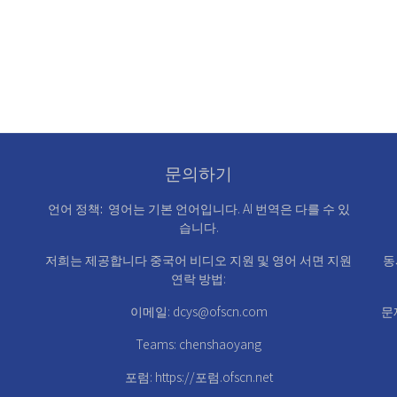
문의하기
언어 정책:
영어는 기본 언어입니다. AI 번역은 다를 수 있
습니다.
저희는 제공합니다
중국어 비디오 지원
및
영어 서면 지원
동
연락 방법:
이메일:
dcys@ofscn.com
문
Teams: chenshaoyang
포럼:
https://포럼.ofscn.net