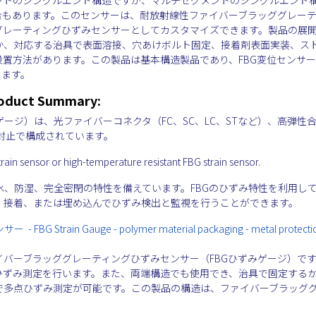
合もあります。このセンサーは、耐放射線性ファイバーブラッググレー
グレーティングひずみセンサーとしてカスタマイズできます。製品の展
か、対応する治具で表面溶接、穴あけボルト固定、接着剤表面実装、ス
置方法があります。この製品は基本構造製品であり、FBG変位センサ
きます。
roduct Summary:
ゲージ）は、光ファイバーコネクタ（FC、SC、LC、STなど）、高弾性
G封止で構成されています。
train sensor or high-temperature resistant FBG strain sensor.
、防湿、完全密閉の特性を備えています。FBGのひずみ特性を利用し
、接着、または埋め込んでひずみ検出と監視を行うことができます。
ain Gauge - polymer material packaging - metal protecti
バーブラッググレーティングひずみセンサー（FBGひずみゲージ）で
ひずみ測定を行います。また、両端構造でも使用でき、治具で固定する
で多点ひずみ測定が可能です。この製品の構造は、ファイバーブラッグ