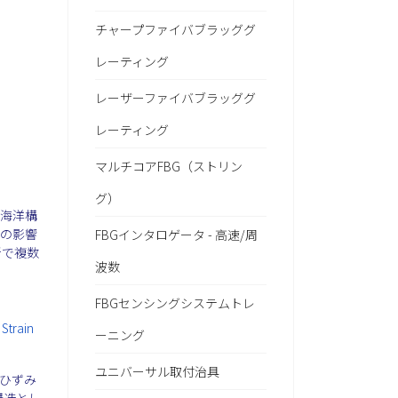
チャープファイバブラッググ
レーティング
レーザーファイバブラッググ
レーティング
マルチコアFBG（ストリン
グ）
は海洋構
渉の影響
FBGインタロゲータ - 高速/周
所で複数
波数
FBGセンシングシステムトレ
train
ーニング
ユニバーサル取付治具
ひずみ
構造とし