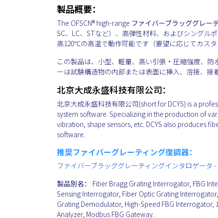
製品概要：
The OFSCN® high-range
ファイバーブラッググレー
SC、LC、STなど）、高弾性材料、およびシングル
高120℃の高温で動作可能です（要望に応じてカス
この製品は、小型、軽量、高い引張・圧縮強度、防水
ーは試験構造物の内部または表面に挿入、溶接、接
北京大成永盛科技有限公司：
北京大成永盛科技有限公司(short for DCYS) is a professional 
system software. Specializing in the production of var
vibration, shape sensors, etc. DCYS also produces fi
software.
推奨ファイバーグレーティング復調器：
ファイバーブラッググレーティングインタロゲータ - 
製品別名：
Fiber Bragg Grating Interrogator, FBG Inte
Sensing Interrogator, Fiber Optic Grating Interrogat
Grating Demodulator, High-Speed FBG Interrogator, 
Analyzer, Modbus FBG Gateway.