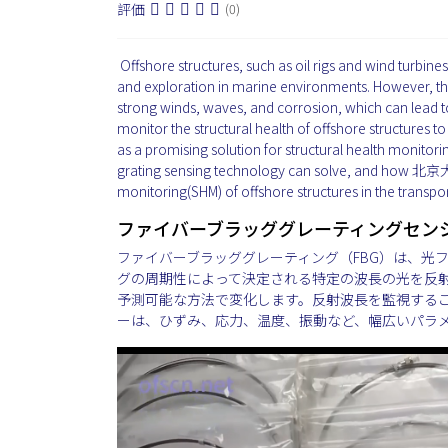
評価
(0)
Offshore structures, such as oil rigs and wind turbines
and exploration in marine environments. However, the
strong winds, waves, and corrosion, which can lead to 
monitor the structural health of offshore structures t
as a promising solution for structural health monitoring
grating sensing technology can solve, and how 北
monitoring(SHM) of offshore structures in the transpor
ファイバーブラッググレーティングセン
ファイバーブラッググレーティング（FBG）は、光
グの周期性によって決定される特定の波長の光を反
予測可能な方法で変化します。反射波長を監視するこ
ーは、ひずみ、応力、温度、振動など、幅広いパラ