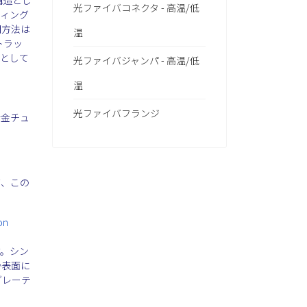
光ファイバコネクタ - 高温/低
ティング
開方法は
温
トラッ
ーとして
光ファイバジャンパ - 高温/低
温
光ファイバフランジ
合金チュ
て、この
on
す。シン
か表面に
グレーテ