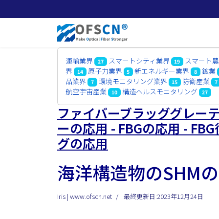
運輸業界
スマートシティ業界
スマート
27
19
界
原子力業界
新エネルギー業界
鉱業
14
5
8
品業界
環境モニタリング業界
防衛産業
7
15
7
航空宇宙産業
構造ヘルスモニタリング
10
27
ファイバーブラッググレーティ
ーの応用 - FBGの応用 - 
グの応用
海洋構造物のSHMの
Iris | www.ofscn.net
最終更新日:2023年12月24日