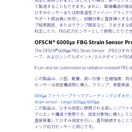
て製造することもできます。まれに、両端構造の場
ひずみセンサーまたは耐高温性ファイバーブラッグ
サポート用治具に依存し、試験対象に直接挿入する
プ結束固定、またはクランプ固定など、さまざまな設
校正したり、FBG応力センサーとして使用したりで
OFSCN® 6000με FBG Strain Sensor P
The OFSCN® 6000με FBG Strain Sensor
（FBGひずみ
ーブ、およびシングルポイント/マルチポイントFB
It can also be customized as radiation-resistant FBG s
この製品は、小型、軽量、高い引張・圧縮強度、防水
センサーは測定構造物に挿入、クランプ、表面実装
6000με ファイバーブラッググレーティングひずみセンサー - FBG Str
strain sensor - range 6000με/8000με
この製品は、ひずみ測定に使用される高レンジファイ
グルエンド構造で使用でき、測定対象物に挿入して
直接接着してひずみ測定を行い、直列接続すること
ィング応力センサーと同じです。