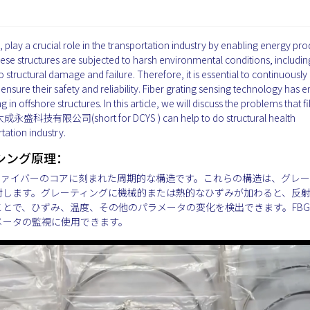
, play a crucial role in the transportation industry by enabling energy pr
se structures are subjected to harsh environmental conditions, includin
structural damage and failure. Therefore, it is essential to continuously
o ensure their safety and reliability. Fiber grating sensing technology has
 in offshore structures. In this article, we will discuss the problems that f
京大成永盛科技有限公司(short for DCYS ) can help to do structural health
tation industry.
シング原理：
ファイバーのコアに刻まれた周期的な構造です。これらの構造は、グレー
射します。グレーティングに機械的または熱的なひずみが加わると、反
とで、ひずみ、温度、その他のパラメータの変化を検出できます。FB
メータの監視に使用できます。