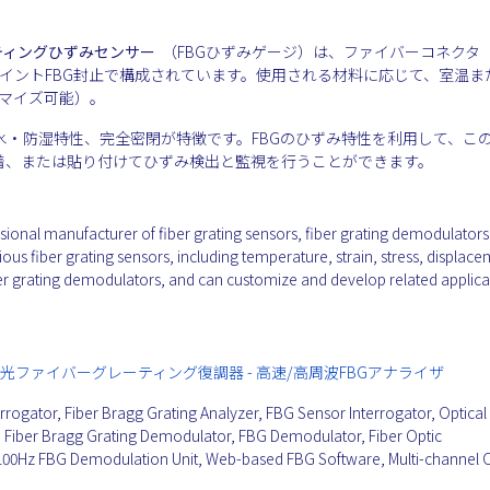
ティングひずみセンサー
（FBGひずみゲージ）は、ファイバーコネクタ（
ポイントFBG封止で構成されています。使用される材料に応じて、室温ま
タマイズ可能）。
・防湿特性、完全密閉が特徴です。FBGのひずみ特性を利用して、こ
着、または貼り付けてひずみ検出と監視を行うことができます。
manufacturer of fiber grating sensors, fiber grating demodulators
ious fiber grating sensors, including temperature, strain, stress, displace
ber grating demodulators, and can customize and develop related applica
光ファイバーグレーティング復調器 - 高速/高周波FBGアナライザ
rrogator, Fiber Bragg Grating Analyzer, FBG Sensor Interrogator, Optical
or, Fiber Bragg Grating Demodulator, FBG Demodulator, Fiber Optic
100Hz FBG Demodulation Unit, Web-based FBG Software, Multi-channel O