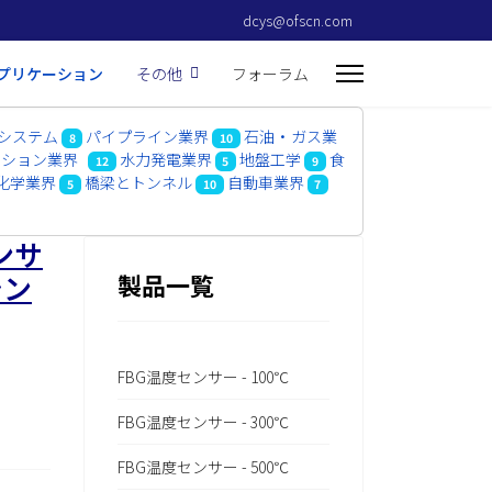
dcys@ofscn.com
アプリケーション
その他
フォーラム
システム
パイプライン業界
石油・ガス業
8
10
ーション業界
水力発電業界
地盤工学
食
12
5
9
化学業界
橋梁とトンネル
自動車業界
5
10
7
ンサ
シン
製品一覧
FBG温度センサー - 100℃
FBG温度センサー - 300℃
FBG温度センサー - 500℃