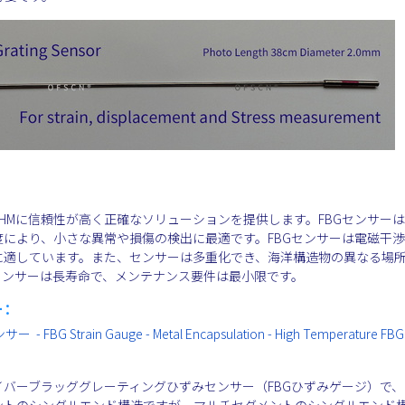
HMに信頼性が高く正確なソリューションを提供します。FBGセンサー
により、小さな異常や損傷の検出に最適です。FBGセンサーは電磁干
に適しています。また、センサーは多重化でき、海洋構造物の異なる場
センサーは長寿命で、メンテナンス要件は最小限です。
ー：
ain Gauge - Metal Encapsulation - High Temperature FBG S
バーブラッググレーティングひずみセンサー（FBGひずみゲージ）で、
ントのシングルエンド構造ですが、マルチセグメントのシングルエンド