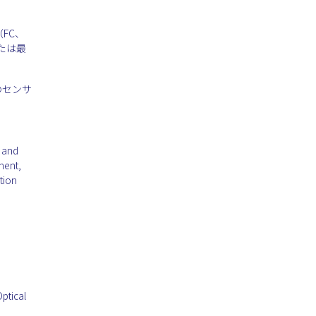
FC、
たは最
のセンサ
 and
ment,
tion
ptical