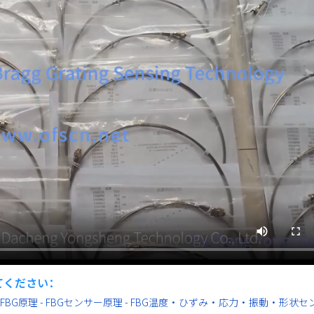
てください：
BG原理 - FBGセンサー原理 - FBG温度・ひずみ・応力・振動・形状セ