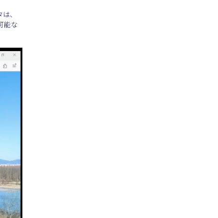
タは、
可能な