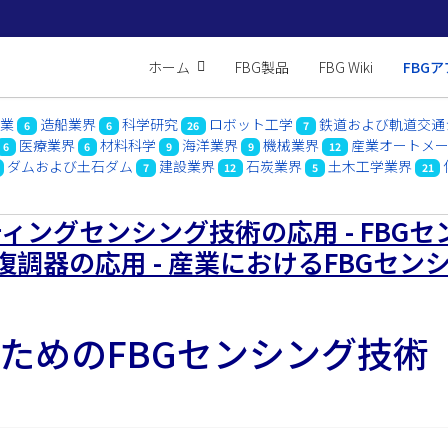
ホーム
FBG製品
FBG Wiki
FBG
農業
造船業界
科学研究
ロボット工学
鉄道および軌道交通
6
6
26
7
医療業界
材料科学
海洋業界
機械業界
産業オートメ
6
6
9
9
12
ダムおよび土石ダム
建設業界
石炭業界
土木工学業界
7
12
5
21
ングセンシング技術の応用 - FBGセ
FBG復調器の応用 - 産業におけるFBGセン
ためのFBGセンシング技術