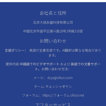
会社名と住所
北京大成永盛科技有限公司
中国北京市昌平区振兴路28号2号館316室
お問い合わせ
言語ポリシー：
英語が主要言語です。AI翻訳は異なる場合があり
ます。
提供内容
中国語でのビデオサポート
および
英語での文書サポー
ト
。お問い合わせ方法：
メール：
dcys@ofscn.com
チーム: チェンシャオヤン
フォーラム：
https://フォーラム.ofscn.net
アフターサービス