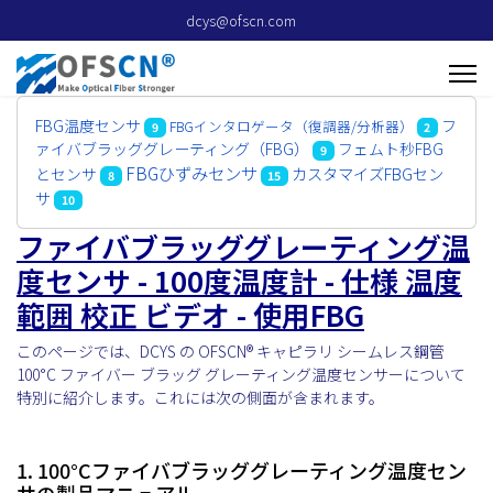
dcys@ofscn.com
FBG温度センサ
フ
FBGインタロゲータ（復調器/分析器）
9
2
ァイバブラッググレーティング（FBG）
フェムト秒FBG
9
FBGひずみセンサ
カスタマイズFBGセン
とセンサ
8
15
サ
10
ファイバブラッググレーティング温
度センサ - 100度温度計 - 仕様 温度
範囲 校正 ビデオ - 使用FBG
このページでは、DCYS の OFSCN® キャピラリ シームレス鋼管
100°C ファイバー ブラッグ グレーティング温度センサーについて
特別に紹介します。これには次の側面が含まれます。
1. 100°Cファイバブラッググレーティング温度セン