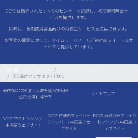
DCYS は販売されたすべてのセンサーを記録し、初期情報照会サー
ビスを提供します。
同時に、長期使用製品向けの再校正サービスを提供できます。
お客様の問題に対して、タイムリーなメール/Teams/フォーラムサ
ービスも提供しています。
現在地:
DCYS - ofscn.net
FBGセンシングトピック
FBG温度センサタグ - 100℃
著作権©2020
北京大成永盛科技有限
サイトマップ
公司
全著作権所有
DCYS 特殊光ファイバー
DCYS 分散型光ファイバ
DCYS FBG センシング -
ジャンパー - 中国語ウェ
ーセンシング - 中国語ウ
中国語ウェブサイト
ブサイト
ェブサイト