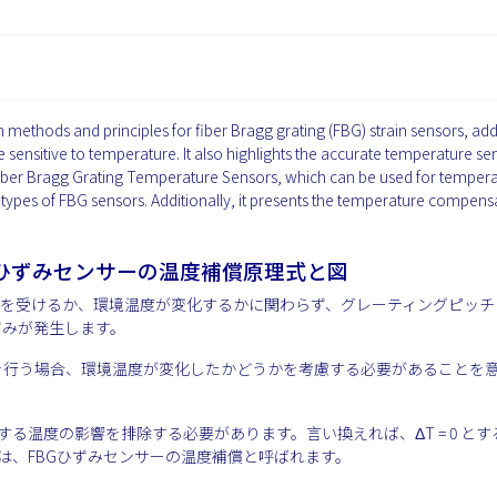
methods and principles for fiber Bragg grating (FBG) strain sensors, ad
sensitive to temperature. It also highlights the accurate temperature se
Fiber Bragg Grating Temperature Sensors, which can be used for temper
ypes of FBG sensors. Additionally, it presents the temperature compens
ひずみセンサーの温度補償原理式と図
ずみを受けるか、環境温度が変化するかに関わらず、グレーティングピッチ
ずみが発生します。
を行う場合、環境温度が変化したかどうかを考慮する必要があることを
ΔT から反射波長に対する温度の影響を排除する必要があります。言い換えれば、ΔT = 0 と
は、FBGひずみセンサーの温度補償と呼ばれます。