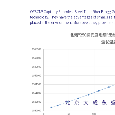
OFSCN® Capillary Seamless Steel Tube Fiber Bragg G
technology. They have the advantages of small siz
placed in the environment. Moreover, they provide 