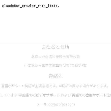
会社名と住所
北京大成永盛科技股份有限公司
中国北京市昌平区振興路28号2号棟316室
連絡先
言語ポリシー:
英語が主要言語です。AI翻訳は異なる場合があります。
供しています
中国語でのビデオサポート
および
英語での書面サポート
連
メール:
dcys@ofscn.com