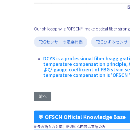
Our philosophy is: 'OFSCN®, make optical fiber stronge
FBGセンサーの温度補償
FBGひずみセンサ
DCYS is a professional fiber bragg gra
temperature compensation principle,
よび gauge coefficient of FBG strain se
temperature compensation is 'OFSCN '
前の記事へ: Advantage Analysis of the Fiber Bra
前へ
💬 OFSCN Official Knowledge Base
🌐 多言語入力対応 | 技術的な回答は英語のみ