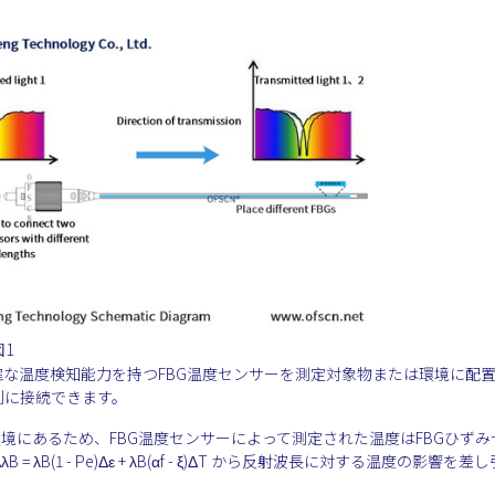
図1
確な温度検知能力を持つFBG温度センサーを測定対象物または環境に配
列に接続できます。
環境にあるため、FBG温度センサーによって測定された温度はFBGひずみ
(1 - Pe)Δε + λB(αf - ξ)ΔT から反射波長に対する温度の影響を差