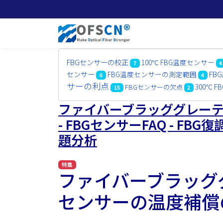
FBGセンサーの校正
100℃ FBG温度センサー
7
4
FB
センサー
FBG温度センサーの測定範囲
6
4
サーの利点
300℃ 
FBGセンサーの欠点
15
2
ファイバーブラッググレーティ
- FBGセンサーFAQ - FB
題分析
特集
ファイバーブラッグ
センサーの温度補償