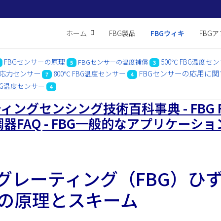
ホーム
FBG製品
FBGウィキ
FBG
FBGセンサーの原理
500℃ FBG温度セ
FBGセンサーの温度補償
5
3
G応力センサー
FBGセンサーの応用に
800℃ FBG温度センサー
7
4
FBG温度センサー
4
ングセンシング技術百科事典 - FBG F
G復調器FAQ - FBG一般的なアプリケーシ
グレーティング（FBG）ひ
の原理とスキーム