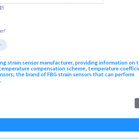
図5
r!'
ー
ting strain sensor manufacturer, providing information on 
 temperature compensation scheme, temperature coeffic
nsors; the brand of FBG strain sensors that can perform
.
gg Grating (FBG) Temperature Sensor- High Sensitivity FBG The