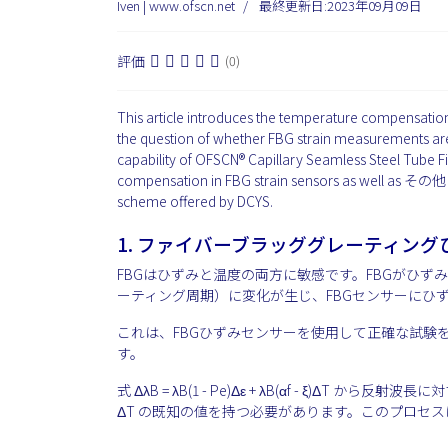
Iven | www.ofscn.net
最終更新日:2023年09月09日
評価
(0)
This article introduces the temperature compensation 
the question of whether FBG strain measurements are 
capability of OFSCN® Capillary Seamless Steel Tube 
compensation in FBG strain sensors as well as その他 t
scheme offered by DCYS.
1.
ファイバーブラッググレーティング
FBGはひずみと温度の両方に敏感です。FBGがひ
ーティング周期）に変化が生じ、FBGセンサーにひ
これは、FBGひずみセンサーを使用して正確な試験
す。
式 ΔλB = λB(1 - Pe)Δε + λB(αf - ξ)
ΔT の既知の値を持つ必要があります。このプロセス