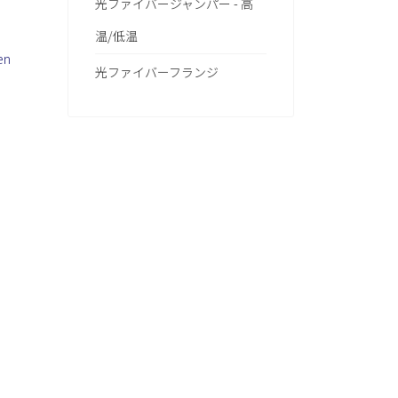
光ファイバージャンパー - 高
温/低温
d
en
光ファイバーフランジ