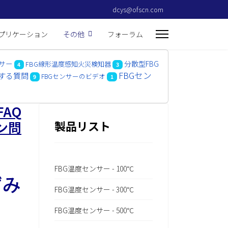
dcys@ofscn.com
アプリケーション
その他
フォーラム
ンサー
分散型FBG
FBG線形温度感知火災検知器
4
3
FBGセン
関する質問
FBGセンサーのビデオ
9
1
AQ
ョン問
製品リスト
FBG温度センサー - 100℃
ずみ
FBG温度センサー - 300℃
FBG温度センサー - 500℃