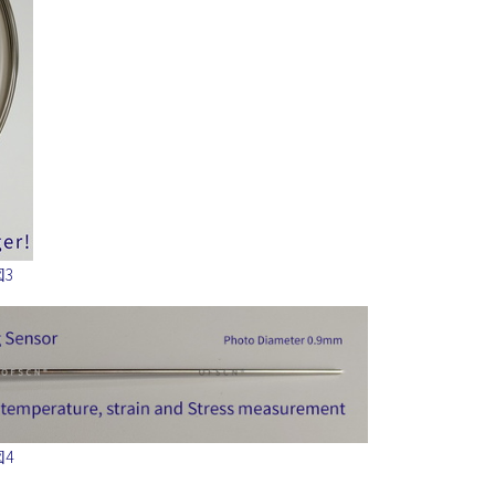
図3
図4