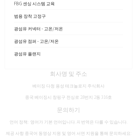
FBG 센싱 시스템 교육
범용 장착 고정구
광섬유 커넥터 - 고온/저온
광섬유 점퍼 - 고온/저온
광섬유 플랜지
회사명 및 주소
베이징 다청 용성 테크놀로지 주식회사
중국 베이징시 창핑구 전싱로 28번지 2동 316호
문의하기
언어 정책:
영어가 기본 언어입니다. AI 번역은 다를 수 있습니다.
제공 사항
중국어 동영상 지원
및
영어 서면 지원
을 통해 문의하세요: