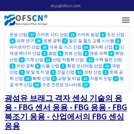
dcys@ofscn.com
운송 산업
스마트 시티 산업
스마트 농업
조선 산업
27
19
6
과학 연구
로봇 공학
철도 및 철도 교통 시스템
6
26
7
8
파이프라인 산업
석유 및 가스 산업
원자력 산업
신
10
14
5
재생 에너지 산업
광업
의료 산업
재료 과학
해양
8
6
6
9
산업
기계 산업
산업 자동화 산업
수력 발전 산업
9
12
12
지반 공학
식품 산업
환경 모니터링 산업
국방
5
9
7
15
산업
댐 및 토석 댐
건설 산업
석탄 산업
토목 공
7
7
12
5
학 산업
화학 산업
교량 및 터널
자동차 산업
항
21
5
10
7
공 우주 산업
구조 건전성 모니터링
10
27
광섬유 브래그 격자 센싱 기술의 응
용 - FBG 센서 응용 - FBG 응용 - FBG
복조기 응용 - 산업에서의 FBG 센싱
응용