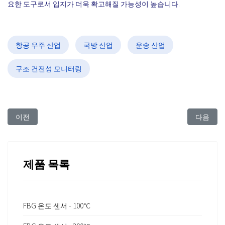
요한 도구로서 입지가 더욱 확고해질 가능성이 높습니다.
항공 우주 산업
국방 산업
운송 산업
구조 건전성 모니터링
이전 아티클: FBG Sensing Technology for Ship 구조 건전성 모니터링 
다음 아티클:
이전
다음
제품 목록
FBG 온도 센서 - 100℃