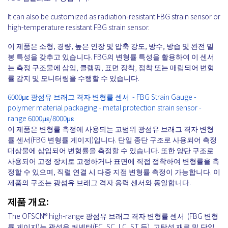
It can also be customized as radiation-resistant FBG strain sensor or
high-temperature resistant FBG strain sensor.
이 제품은 소형, 경량, 높은 인장 및 압축 강도, 방수, 방습 및 완전 밀
봉 특성을 갖추고 있습니다. FBG의 변형률 특성을 활용하여 이 센서
는 측정 구조물에 삽입, 클램핑, 표면 장착, 접착 또는 매립되어 변형
률 감지 및 모니터링을 수행할 수 있습니다.
6000με 광섬유 브래그 격자 변형률 센서 - FBG Strain Gauge -
polymer material packaging - metal protection strain sensor -
range 6000με/8000με
이 제품은 변형률 측정에 사용되는 고범위 광섬유 브래그 격자 변형
률 센서(FBG 변형률 게이지)입니다. 단일 종단 구조로 사용되어 측정
대상물에 삽입되어 변형률을 측정할 수 있습니다. 또한 양단 구조로
사용되어 고정 장치로 고정하거나 표면에 직접 접착하여 변형률을 측
정할 수 있으며, 직렬 연결 시 다중 지점 변형률 측정이 가능합니다. 이
제품의 구조는 광섬유 브래그 격자 응력 센서와 동일합니다.
제품 개요:
The OFSCN® high-range
광섬유 브래그 격자 변형률 센서
(FBG 변형
률 게이지)는 광섬유 커넥터(FC, SC, LC, ST 등), 고탄성 재료 및 단일