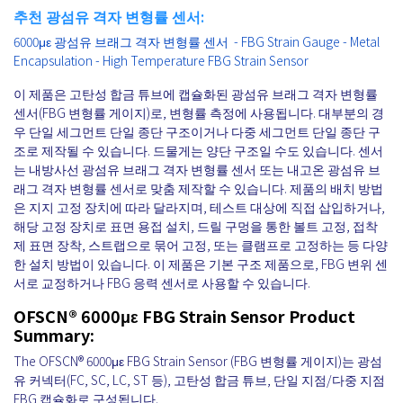
추천 광섬유 격자 변형률 센서:
6000με 광섬유 브래그 격자 변형률 센서 - FBG Strain Gauge - Metal
Encapsulation - High Temperature FBG Strain Sensor
이 제품은 고탄성 합금 튜브에 캡슐화된 광섬유 브래그 격자 변형률
센서(FBG 변형률 게이지)로, 변형률 측정에 사용됩니다. 대부분의 경
우 단일 세그먼트 단일 종단 구조이거나 다중 세그먼트 단일 종단 구
조로 제작될 수 있습니다. 드물게는 양단 구조일 수도 있습니다. 센서
는 내방사선 광섬유 브래그 격자 변형률 센서 또는 내고온 광섬유 브
래그 격자 변형률 센서로 맞춤 제작할 수 있습니다. 제품의 배치 방법
은 지지 고정 장치에 따라 달라지며, 테스트 대상에 직접 삽입하거나,
해당 고정 장치로 표면 용접 설치, 드릴 구멍을 통한 볼트 고정, 접착
제 표면 장착, 스트랩으로 묶어 고정, 또는 클램프로 고정하는 등 다양
한 설치 방법이 있습니다. 이 제품은 기본 구조 제품으로, FBG 변위 센
서로 교정하거나 FBG 응력 센서로 사용할 수 있습니다.
OFSCN® 6000με FBG Strain Sensor Product
Summary:
The OFSCN® 6000με FBG Strain Sensor
(FBG 변형률 게이지)는 광섬
유 커넥터(FC, SC, LC, ST 등), 고탄성 합금 튜브, 단일 지점/다중 지점
FBG 캡슐화로 구성됩니다.