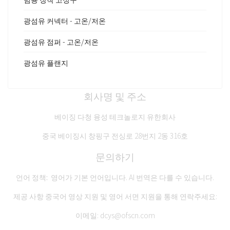
광섬유 커넥터 - 고온/저온
광섬유 점퍼 - 고온/저온
광섬유 플랜지
회사명 및 주소
베이징 다청 융성 테크놀로지 유한회사
중국 베이징시 창핑구 전싱로 28번지 2동 316호
문의하기
언어 정책:
영어가 기본 언어입니다. AI 번역은 다를 수 있습니다.
제공 사항
중국어 영상 지원
및
영어 서면 지원
을 통해 연락주세요:
이메일:
dcys@ofscn.com