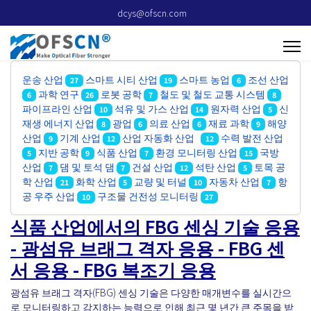
dcys@ofscn.com
운송 산업
스마트 시티 산업
스마트 농업
조선 산업
27
19
6
과학 연구
로봇 공학
철도 및 철도 교통 시스템
6
26
7
8
파이프라인 산업
석유 및 가스 산업
원자력 산업
신
10
14
5
재생 에너지 산업
광업
의료 산업
재료 과학
해양
8
6
6
9
산업
기계 산업
산업 자동화 산업
수력 발전 산업
9
12
12
지반 공학
식품 산업
환경 모니터링 산업
국방
5
9
7
15
산업
댐 및 토석 댐
건설 산업
석탄 산업
토목 공
7
7
12
5
학 산업
화학 산업
교량 및 터널
자동차 산업
항
21
5
10
7
공 우주 산업
구조물 건전성 모니터링
10
27
식품 산업에서의 FBG 센싱 기술 응용
- 광섬유 브래그 격자 응용 - FBG 센
서 응용 - FBG 복조기 응용
광섬유 브래그 격자(FBG) 센싱 기술은 다양한 매개변수를 실시간으
로 모니터링하고 감지하는 능력으로 인해 최근 몇 년간 큰 주목을 받