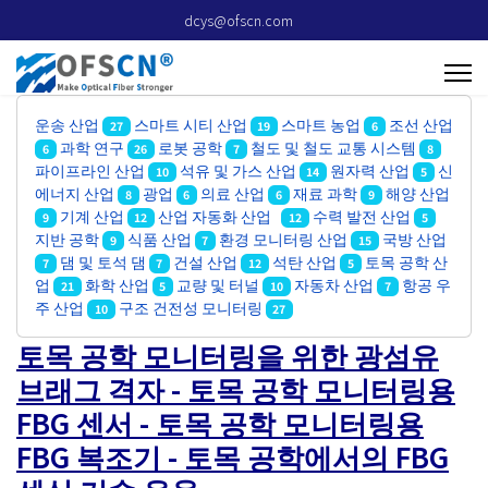
dcys@ofscn.com
운송 산업
스마트 시티 산업
스마트 농업
조선 산업
27
19
6
과학 연구
로봇 공학
철도 및 철도 교통 시스템
6
26
7
8
파이프라인 산업
석유 및 가스 산업
원자력 산업
신
10
14
5
에너지 산업
광업
의료 산업
재료 과학
해양 산업
8
6
6
9
기계 산업
산업 자동화 산업
수력 발전 산업
9
12
12
5
지반 공학
식품 산업
환경 모니터링 산업
국방 산업
9
7
15
댐 및 토석 댐
건설 산업
석탄 산업
토목 공학 산
7
7
12
5
업
화학 산업
교량 및 터널
자동차 산업
항공 우
21
5
10
7
주 산업
구조 건전성 모니터링
10
27
토목 공학 모니터링을 위한 광섬유
브래그 격자 - 토목 공학 모니터링용
FBG 센서 - 토목 공학 모니터링용
FBG 복조기 - 토목 공학에서의 FBG