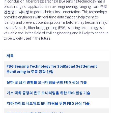
In conclusion, fiber bragg grating (FBG) sensing technology has a
broad range of applications in civil engineering, ranging from 구조
건전성 모니터링 to geotechnical instrumentation. This technology
provides engineers with real-time data that can help them to
identify and prevent potential problems before they become major
issues. As such, fiber bragg grating (FBG) sensing technology is a
valuable tool in the field of civil engineering and is likely to continue
to be widely used in the future.
제목
FBG Sensing Technology for Soil&road Settlement
Monitoring in 토목 공학 산업
운하 및 댐의 변형률 모니터링을 위한 FBG 센싱 기술
가스 액화 공정의 온도 모니터링을 위한 FBG 센싱 기술
지하 파이프 네트워크 모니터링을 위한 FBG 센싱 기술