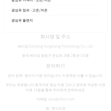
광섬유 점퍼 - 고온/저온
광섬유 플랜지
회사명 및 주소
베이징 Dacheng Yongsheng Technology Co., Ltd.
중국 베이징 창핑구 전싱로 28호 2호관 316호
문의하기
언어 정책:
영어가 기본 언어입니다. AI 번역은 다를 수 있습니다.
우리는 제공합니다
중국어로 영상 지원
그리고
영어로 작성된 서면
지원
. 다음을 통해 우리에게 연락하세요:
이메일:
dcys@ofscn.com
팀 : 첸샤오양