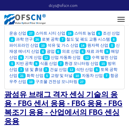
dcys@ofscn.com
운송 산업
스마트 시티 산업
스마트 농업
조선 산업
27
19
6
과학 연구
로봇 공학
철도 및 궤도 교통 시스템
6
26
7
8
파이프라인 산업
석유 및 가스 산업
원자력 산업
신
10
14
5
재생 에너지 산업
광업
의료 산업
재료 과학
해양
8
6
6
9
산업
기계 산업
산업 자동화 산업
수력 발전 산업
9
12
12
지반 공학
식품 산업
환경 모니터링 산업
방위
5
9
7
15
산업
댐 및 흙댐
건설 산업
석탄 산업
토목 공학
7
7
12
5
산업
화학 산업
교량 및 터널
자동차 산업
항공
21
5
10
7
우주 산업
구조물 건전성 모니터링
10
27
광섬유 브래그 격자 센싱 기술의 응
용 - FBG 센서 응용 - FBG 응용 - FBG
복조기 응용 - 산업에서의 FBG 센싱
응용