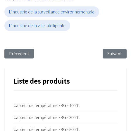
L'industrie de la surveillance environnementale
L'industrie de la ville intelligente
Article précédent : FBG Sensing Technology for SHM of Wind T
Article sui
Précédent
Suivant
Liste des produits
Capteur de température FBG - 100℃
Capteur de température FBG - 300℃
Capteur de température FBG - 500℃