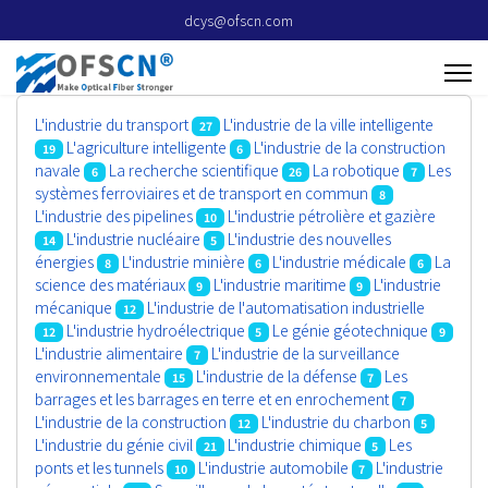
dcys@ofscn.com
L'industrie du transport
L'industrie de la ville intelligente
27
L'agriculture intelligente
L'industrie de la construction
19
6
navale
La recherche scientifique
La robotique
Les
6
26
7
systèmes ferroviaires et de transport en commun
8
L'industrie des pipelines
L'industrie pétrolière et gazière
10
L'industrie nucléaire
L'industrie des nouvelles
14
5
énergies
L'industrie minière
L'industrie médicale
La
8
6
6
science des matériaux
L'industrie maritime
L'industrie
9
9
mécanique
L'industrie de l'automatisation industrielle
12
L'industrie hydroélectrique
Le génie géotechnique
12
5
9
L'industrie alimentaire
L'industrie de la surveillance
7
environnementale
L'industrie de la défense
Les
15
7
barrages et les barrages en terre et en enrochement
7
L'industrie de la construction
L'industrie du charbon
12
5
L'industrie du génie civil
L'industrie chimique
Les
21
5
ponts et les tunnels
L'industrie automobile
L'industrie
10
7