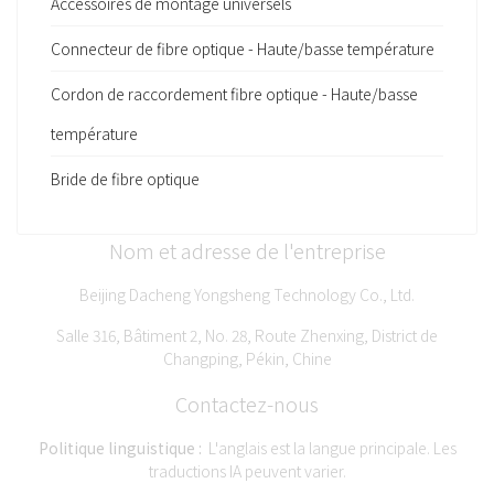
Accessoires de montage universels
Connecteur de fibre optique - Haute/basse température
Cordon de raccordement fibre optique - Haute/basse
température
Bride de fibre optique
Nom et adresse de l'entreprise
Beijing Dacheng Yongsheng Technology Co., Ltd.
Salle 316, Bâtiment 2, No. 28, Route Zhenxing, District de
Changping, Pékin, Chine
Contactez-nous
Politique linguistique :
L'anglais est la langue principale. Les
traductions IA peuvent varier.