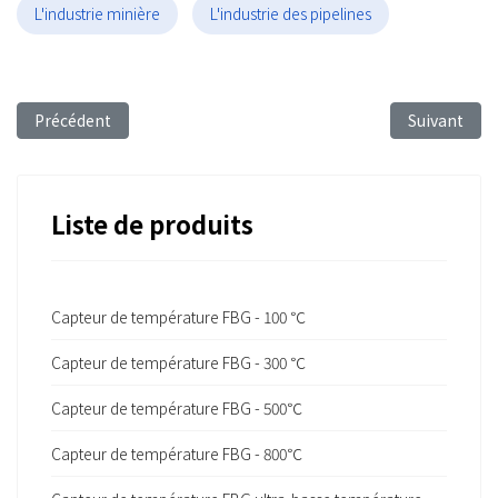
L'industrie minière
L'industrie des pipelines
Article précédent : FBG Sensing Technology for the Strain Mon
Article sui
Précédent
Suivant
Liste de produits
Capteur de température FBG - 100 ℃
Capteur de température FBG - 300 ℃
Capteur de température FBG - 500℃
Capteur de température FBG - 800℃