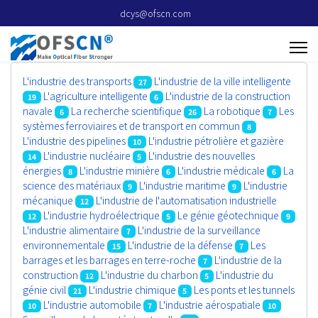
dcys@ofscn.com
L'industrie des transports
L'industrie de la ville intelligente
27
L'agriculture intelligente
L'industrie de la construction
19
6
navale
La recherche scientifique
La robotique
Les
6
26
7
systèmes ferroviaires et de transport en commun
8
L'industrie des pipelines
L'industrie pétrolière et gazière
10
L'industrie nucléaire
L'industrie des nouvelles
14
5
énergies
L'industrie minière
L'industrie médicale
La
8
6
6
science des matériaux
L'industrie maritime
L'industrie
9
9
mécanique
L'industrie de l'automatisation industrielle
12
L'industrie hydroélectrique
Le génie géotechnique
12
5
9
L'industrie alimentaire
L'industrie de la surveillance
7
environnementale
L'industrie de la défense
Les
15
7
barrages et les barrages en terre-roche
L'industrie de la
7
construction
L'industrie du charbon
L'industrie du
12
5
génie civil
L'industrie chimique
Les ponts et les tunnels
21
5
L'industrie automobile
L'industrie aérospatiale
10
7
10