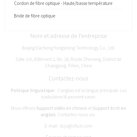
Cordon de fibre optique - Haute/basse température
Bride de fibre optique
Nom et adresse de l'entreprise
Beijing Dacheng Yongsheng Technology Co., Ltd.
Salle 316, Bâtiment 2, No. 28, Route Zhenxing, District de
Changping, Pékin, Chine
Contactez-nous
Politique linguistique :
L'anglais est la langue principale. Les
traductions IA peuvent varier.
Nous offrons
Support vidéo en chinois
et
Support écrit en
anglais
. Contactez-nous via :
E-mail :
dcys@ofscn.com
Équipes: chenshaoyang