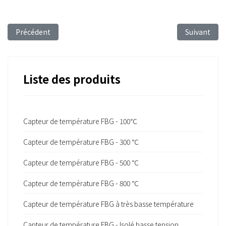
Article précédent : FBG Sensing Technology for Aircraft Surveil
Article suiv
Précédent
Suivant
Liste des produits
Capteur de température FBG - 100℃
Capteur de température FBG - 300 ℃
Capteur de température FBG - 500 ℃
Capteur de température FBG - 800 ℃
Capteur de température FBG à très basse température
Capteur de température FBG - Isolé basse tension