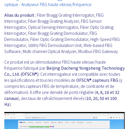
optique - Analyseur FBG haute vitesse/fréquence
Alias du produit :
Fiber Bragg Grating Interrogator, FBG
Interrogator, Fiber Bragg Grating Analyzer, FBG Sensor
Interrogator, Optical Sensing Interrogator, Fiber Optic Grating
Interrogator, Fiber Bragg Grating Demodulator, FBG
Demodulator, Fiber Optic Grating Demodulator, High-Speed FBG
Interrogator, 100Hz FBG Demodulation Unit, Web-based FBG
Software, Multi-channel Optical Analyzer, Modbus FBG Gateway.
Ce produit est un démodulateur FBG haute vitesse/haute
fréquence fabriqué par
Beijing Dacheng Yongsheng Technology
Co., Ltd. (OFSCN®)
. Cet interrogateur est compatible avec toutes
les spécifications et tous les modèles de
OFSCN®
capteurs FBG
(y
compris les capteurs FBG de température, de contrainte et de
déformation). Il offre une densité de ports réglable (
4, 8, 16 et 32
canaux
), des taux de rafraîchissement élevés (
10, 20, 50 et 100
Hz
).