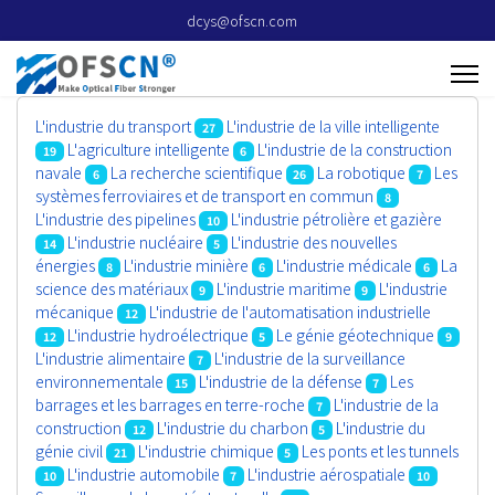
dcys@ofscn.com
L'industrie du transport
L'industrie de la ville intelligente
27
L'agriculture intelligente
L'industrie de la construction
19
6
navale
La recherche scientifique
La robotique
Les
6
26
7
systèmes ferroviaires et de transport en commun
8
L'industrie des pipelines
L'industrie pétrolière et gazière
10
L'industrie nucléaire
L'industrie des nouvelles
14
5
énergies
L'industrie minière
L'industrie médicale
La
8
6
6
science des matériaux
L'industrie maritime
L'industrie
9
9
mécanique
L'industrie de l'automatisation industrielle
12
L'industrie hydroélectrique
Le génie géotechnique
12
5
9
L'industrie alimentaire
L'industrie de la surveillance
7
environnementale
L'industrie de la défense
Les
15
7
barrages et les barrages en terre-roche
L'industrie de la
7
construction
L'industrie du charbon
L'industrie du
12
5
génie civil
L'industrie chimique
Les ponts et les tunnels
21
5
L'industrie automobile
L'industrie aérospatiale
10
7
10