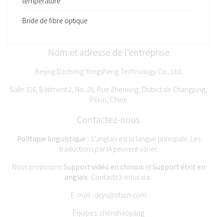
température
Bride de fibre optique
Nom et adresse de l'entreprise
Beijing Dacheng Yongsheng Technology Co., Ltd.
Salle 316, Bâtiment 2, No. 28, Rue Zhenxing, District de Changping,
Pékin, Chine
Contactez-nous
Politique linguistique :
L'anglais est la langue principale. Les
traductions par IA peuvent varier.
Nous proposons
Support vidéo en chinois
et
Support écrit en
anglais
. Contactez-nous via :
E-mail :
dcys@ofscn.com
Équipes: chenshaoyang